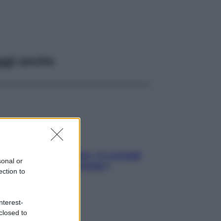
ggi anche
Sicurezza al volante: i 5 consigli
sonal or
dell’ex pilota di Formula 1
ection to
nterest-
closed to