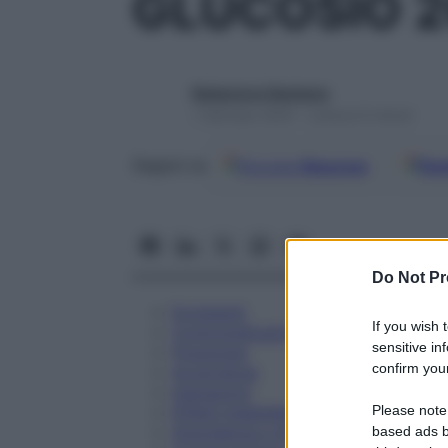
GLUCOSIO 2
Redazione Starbene
1 Gennaio 2025 – Lettura 6 minuti
Google
Discover
Fon
Seguici su
Do Not Pr
Eccipienti
If you wish 
Controindicazioni
sensitive in
Posologia
confirm your
Avvertenze
Interazioni
Please note
Effetti Indesiderati
Gravidanza e Allattamento
based ads b