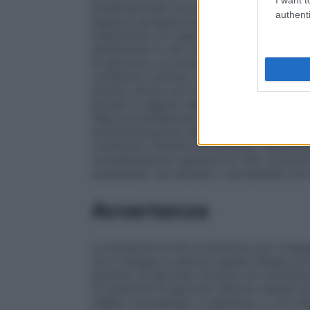
intramuscolare ma devono essere sommini
authenti
Qualora dovesse essere necessario sommin
trattamento di urgenza di crisi ipoglicemi
lentamente in una vena di grosso calibro 
di glucosio e la dose da impiegare dipend
condizioni cliniche, equilibrio idro–elettr
pratica clinica non hanno dimostrato differ
giovani a seguito della somministrazione
nella somministrazione di farmaci a pazie
somministrazione del glucosio devono esse
condizioni cliniche del paziente. General
concentrazione superiore al 10%. Occorre p
soprattutto nei neonati o nei bambini co
Avvertenze
La soluzione al 5% è isotonica con il san
con il sangue e devono essere infuse con c
grammo di glucosio fornisce un contributo 
Le soluzioni di glucosio devono essere s
mellito conclamato o subclinico o con into