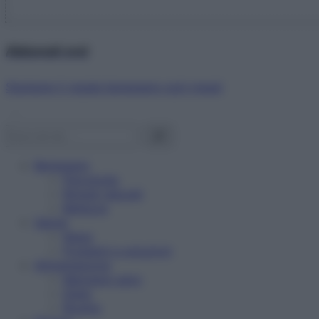
Abbonati ora!
Starbene ti regala benessere ogni mese!
Benessere
Psicologia
Rimedi naturali
Bellezza
Salute
News
Problemi e soluzioni
Alimentazione
Mangiare sano
Diete
Ricette