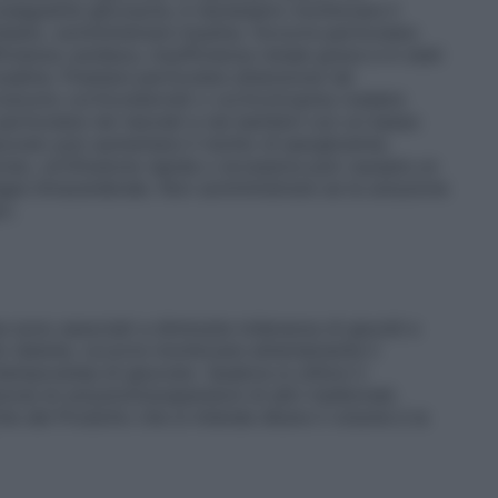
onseguente glicosuria, è necessario monitorare il
chiesto, somministrare insulina. Occorre particolare
icienza cardiaca, insufficienza renale grave e in stati
osalina. Prestare particolare attenzione nel
icevono corticosteroidi o corticotropina (vedere
n particolare nei neonati e nei bambini con un basso
cosio può aumentare il rischio di iperglicemia.
oreo, un’infusione rapida o eccessiva può causare un
gia intracerebrale. Non somministrare se la soluzione
ro.
a sono associati a diminuita tolleranza di glucidi e
to latente, occorre monitorare attentamente il
mporanea di glucosio. Qualora si utilizzi il
ne di soluzioni/sospensioni di altri medicinali,
che del Prodotto che si intende diluire il volume e la