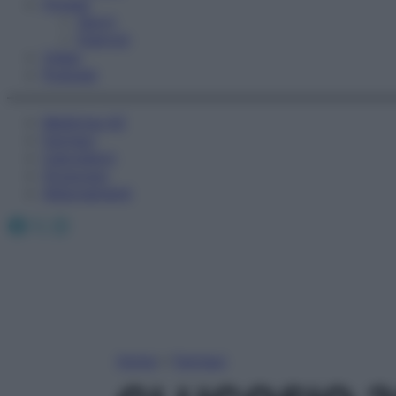
Fitness
Sport
Esercizi
Video
Podcast
Medicina AZ
Farmaci
Calcolatori
Oroscopo
Abbonamenti
Facebook
X
Instagram
Home
»
Farmaci