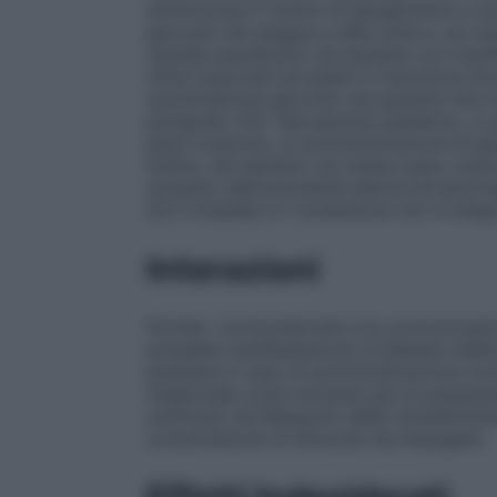
minimizzare il rischio di iperglicemia e c
glucosio nel sangue e nelle urine e, se ri
cautela soprattutto nei pazienti con insuff
clinici associati ad edemi e ritenzione idr
somministrare glucosio nei pazienti che r
paragrafo 4.5). Nei pazienti pediatrici, i
peso corporeo, la somministrazione di glu
Inoltre, nei bambini con basso peso corp
aumento dell’osmolarità sierica ed emorra
non è limpida e il contenitore non è integ
Interazioni
Poiché i corticosteroidi e la corticotropin
possibile manifestazione di diabete melli
paziente in caso di somministrazione conte
medicinale come solvente per la preparazio
verificare nel Riassunto delle Caratteristi
concertazione di Glucosio da impiegare.
Effetti Indesiderati