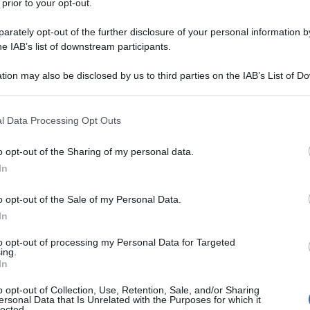
 prior to your opt-out.
rately opt-out of the further disclosure of your personal information by
he IAB’s list of downstream participants.
) MONOIDRATO
tion may also be disclosed by us to third parties on the IAB’s List of 
Descrizione tipo ricetta:
OSP – USO
 that may further disclose it to other third parties.
OSPEDALIERO
 that this website/app uses one or more Google services and may gath
l Data Processing Opt Outs
Forma farmaceutica:
SOLUZIONE
including but not limited to your visit or usage behaviour. You may click 
INIETTABILE
 to Google and its third-party tags to use your data for below specifi
o opt-out of the Sharing of my personal data.
ogle consent section.
In
o opt-out of the Sale of my Personal Data.
le condizioni di idratazione in associazione ad un
ti che non necessitano di sali o in cui questi vadano
In
atiche di glucosio in caso di ipoglicemia. Le soluzioni
scelate con soluzioni di aminoacidi o altre soluzioni
to opt-out of processing my Personal Data for Targeted
ing.
zioni per la Nutrizione Parenterale Totale. Le
In
zione (5%–10%) possono essere impiegate anche come
soluzioni o sospensioni di medicinali per uso
o opt-out of Collection, Use, Retention, Sale, and/or Sharing
Riassunto delle Caratteristiche del Prodotto del
ersonal Data that Is Unrelated with the Purposes for which it
lected.