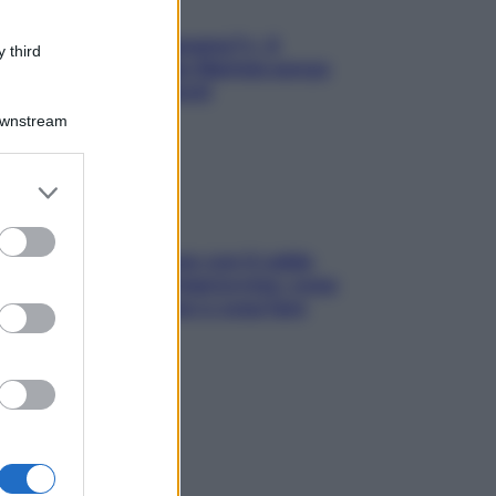
«Oggi che se magnamo?»: 4
 third
ricette facili di Max Mariola senza
pesare gli ingredienti
Downstream
er and store
to grant or
ed purposes
Perché la pressione con il caldo
scende e sale all’improvviso: cosa
succede alle donne e cosa fare
subito