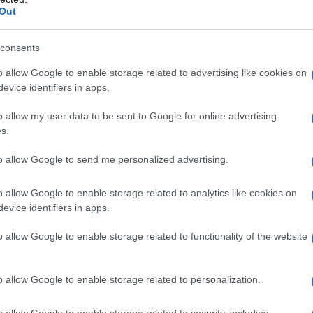
Out
consents
o allow Google to enable storage related to advertising like cookies on
evice identifiers in apps.
o allow my user data to be sent to Google for online advertising
s.
ienti con anuria; – emorragia spinale o intracranica; –
to allow Google to send me personalized advertising.
li soggetti si presentano già in stato di
idratati; – pazienti in coma epatico. Soluzioni di
 tramite lo stesso catetere di infusione con sangue
o allow Google to enable storage related to analytics like cookies on
glutinazione e di emolisi.
evice identifiers in apps.
o allow Google to enable storage related to functionality of the website
ono essere somministrate sia per via intramuscolare
o allow Google to enable storage related to personalization.
one sottocutanea può determinare irritazione. Le
e somministrate per via sottocutanea o
o allow Google to enable storage related to security, including