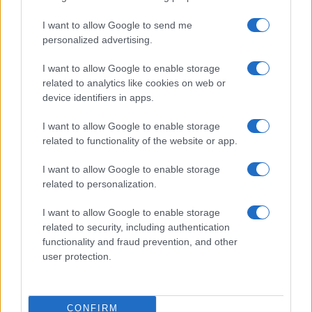
I want to allow Google to send me
personalized advertising.
I want to allow Google to enable storage
related to analytics like cookies on web or
device identifiers in apps.
I want to allow Google to enable storage
related to functionality of the website or app.
I want to allow Google to enable storage
related to personalization.
I want to allow Google to enable storage
related to security, including authentication
functionality and fraud prevention, and other
user protection.
CONFIRM