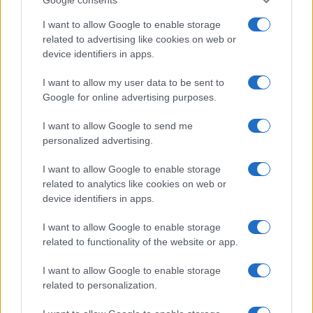
I want to allow Google to enable storage
related to advertising like cookies on web or
device identifiers in apps.
I want to allow my user data to be sent to
Google for online advertising purposes.
I want to allow Google to send me
personalized advertising.
I want to allow Google to enable storage
related to analytics like cookies on web or
device identifiers in apps.
I want to allow Google to enable storage
related to functionality of the website or app.
I want to allow Google to enable storage
related to personalization.