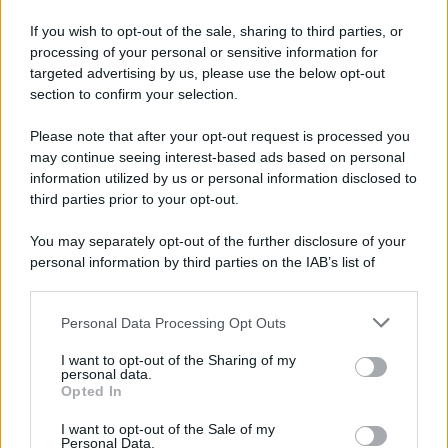
If you wish to opt-out of the sale, sharing to third parties, or
processing of your personal or sensitive information for
targeted advertising by us, please use the below opt-out
section to confirm your selection.
Please note that after your opt-out request is processed you
may continue seeing interest-based ads based on personal
information utilized by us or personal information disclosed to
third parties prior to your opt-out.
You may separately opt-out of the further disclosure of your
personal information by third parties on the IAB’s list of
downstream participants.
Personal Data Processing Opt Outs
This information may also be disclosed by us to third parties
on the IAB’s List of Downstream Participants that may further
I want to opt-out of the Sharing of my
disclose it to other third parties.
personal data.
Opted In
Please note that this website/app uses one or more Google
services and may gather and store information including but
I want to opt-out of the Sale of my
Personal Data.
not limited to your visit or usage behaviour. You may click to