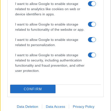
I want to allow Google to enable storage
related to analytics like cookies on web or
device identifiers in apps.
I want to allow Google to enable storage
related to functionality of the website or app.
I want to allow Google to enable storage
related to personalization.
I want to allow Google to enable storage
related to security, including authentication
functionality and fraud prevention, and other
user protection.
CONFIRM
Data Deletion
Data Access
Privacy Policy