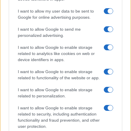
I want to allow my user data to be sent to
Google for online advertising purposes.
I want to allow Google to send me
personalized advertising.
I want to allow Google to enable storage
related to analytics like cookies on web or
device identifiers in apps.
I want to allow Google to enable storage
related to functionality of the website or app.
I want to allow Google to enable storage
related to personalization.
I want to allow Google to enable storage
related to security, including authentication
functionality and fraud prevention, and other
user protection.