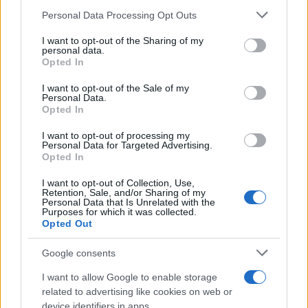
Personal Data Processing Opt Outs
This information may also be disclosed by us to third parties
on the IAB’s List of Downstream Participants that may further
I want to opt-out of the Sharing of my
disclose it to other third parties.
personal data.
Opted In
Please note that this website/app uses one or more Google
services and may gather and store information including but
I want to opt-out of the Sale of my
Personal Data.
not limited to your visit or usage behaviour. You may click to
Opted In
grant or deny consent to Google and its third-party tags to
use your data for below specified purposes in below Google
I want to opt-out of processing my
consent section.
Personal Data for Targeted Advertising.
Opted In
I want to opt-out of Collection, Use,
Retention, Sale, and/or Sharing of my
Personal Data that Is Unrelated with the
Purposes for which it was collected.
Opted Out
Google consents
I want to allow Google to enable storage
related to advertising like cookies on web or
device identifiers in apps.