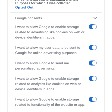
Purposes for which it was collected.
Opted Out
Google consents
I want to allow Google to enable storage
related to advertising like cookies on web or
device identifiers in apps.
I want to allow my user data to be sent to
Google for online advertising purposes.
I want to allow Google to send me
personalized advertising.
I want to allow Google to enable storage
related to analytics like cookies on web or
device identifiers in apps.
I want to allow Google to enable storage
related to functionality of the website or app.