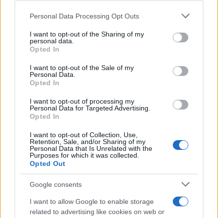
Personal Data Processing Opt Outs
This information may also be disclosed by us to third parties
on the IAB’s List of Downstream Participants that may further
I want to opt-out of the Sharing of my
disclose it to other third parties.
personal data.
Opted In
Please note that this website/app uses one or more Google
services and may gather and store information including but
I want to opt-out of the Sale of my
Personal Data.
not limited to your visit or usage behaviour. You may click to
Opted In
grant or deny consent to Google and its third-party tags to
use your data for below specified purposes in below Google
I want to opt-out of processing my
consent section.
Personal Data for Targeted Advertising.
Opted In
I want to opt-out of Collection, Use,
Retention, Sale, and/or Sharing of my
Personal Data that Is Unrelated with the
Purposes for which it was collected.
Opted Out
Google consents
I want to allow Google to enable storage
related to advertising like cookies on web or