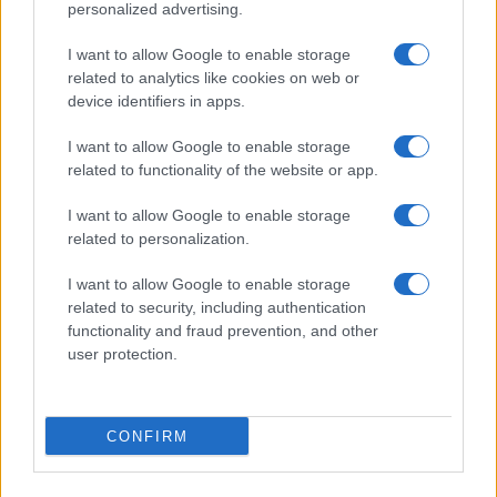
personalized advertising.
I want to allow Google to enable storage
related to analytics like cookies on web or
device identifiers in apps.
I want to allow Google to enable storage
related to functionality of the website or app.
I want to allow Google to enable storage
related to personalization.
I want to allow Google to enable storage
related to security, including authentication
functionality and fraud prevention, and other
user protection.
CONFIRM