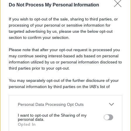
Do Not Process My Personal Information
If you wish to opt-out of the sale, sharing to third parties, or
processing of your personal or sensitive information for
targeted advertising by us, please use the below opt-out
section to confirm your selection.
Please note that after your opt-out request is processed you
may continue seeing interest-based ads based on personal
information utilized by us or personal information disclosed to
third parties prior to your opt-out.
You may separately opt-out of the further disclosure of your
personal information by third parties on the IAB’s list of
downstream participants.
Personal Data Processing Opt Outs
This information may also be disclosed by us to third parties
on the IAB’s List of Downstream Participants that may further
I want to opt-out of the Sharing of my
disclose it to other third parties.
personal data.
Opted In
Please note that this website/app uses one or more Google