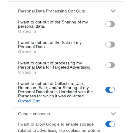
Personal Data Processing Opt Outs
This information may also be disclosed by us to third parties
on the IAB’s List of Downstream Participants that may further
I want to opt-out of the Sharing of my
disclose it to other third parties.
personal data.
Opted In
Please note that this website/app uses one or more Google
services and may gather and store information including but
I want to opt-out of the Sale of my
Personal Data.
not limited to your visit or usage behaviour. You may click to
Opted In
grant or deny consent to Google and its third-party tags to
use your data for below specified purposes in below Google
I want to opt-out of processing my
consent section.
Personal Data for Targeted Advertising.
Opted In
I want to opt-out of Collection, Use,
Retention, Sale, and/or Sharing of my
Personal Data that Is Unrelated with the
Purposes for which it was collected.
Opted Out
Google consents
I want to allow Google to enable storage
related to advertising like cookies on web or