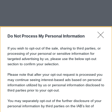
Do Not Process My Personal Information
If you wish to opt-out of the sale, sharing to third parties, or
processing of your personal or sensitive information for
targeted advertising by us, please use the below opt-out
section to confirm your selection.
Please note that after your opt-out request is processed you
may continue seeing interest-based ads based on personal
information utilized by us or personal information disclosed to
third parties prior to your opt-out.
You may separately opt-out of the further disclosure of your
personal information by third parties on the IAB’s list of
downstream participants.