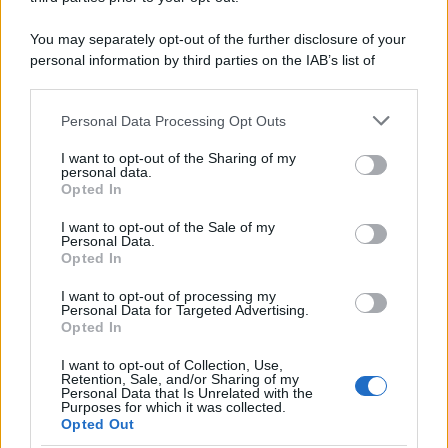
You may separately opt-out of the further disclosure of your
personal information by third parties on the IAB’s list of
downstream participants.
Personal Data Processing Opt Outs
This information may also be disclosed by us to third parties
on the IAB’s List of Downstream Participants that may further
I want to opt-out of the Sharing of my
disclose it to other third parties.
personal data.
Opted In
Please note that this website/app uses one or more Google
services and may gather and store information including but
I want to opt-out of the Sale of my
Personal Data.
not limited to your visit or usage behaviour. You may click to
Opted In
grant or deny consent to Google and its third-party tags to
use your data for below specified purposes in below Google
I want to opt-out of processing my
consent section.
Personal Data for Targeted Advertising.
Opted In
I want to opt-out of Collection, Use,
Retention, Sale, and/or Sharing of my
Personal Data that Is Unrelated with the
Purposes for which it was collected.
Opted Out