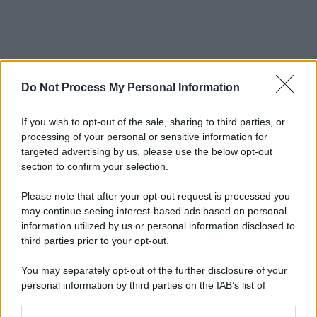
Do Not Process My Personal Information
If you wish to opt-out of the sale, sharing to third parties, or
processing of your personal or sensitive information for
targeted advertising by us, please use the below opt-out
section to confirm your selection.
Please note that after your opt-out request is processed you
may continue seeing interest-based ads based on personal
information utilized by us or personal information disclosed to
third parties prior to your opt-out.
You may separately opt-out of the further disclosure of your
personal information by third parties on the IAB’s list of
downstream participants.