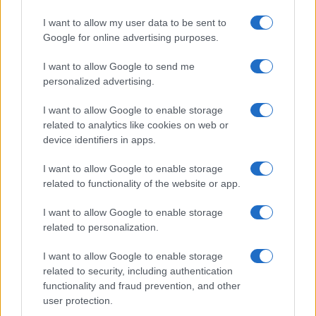
I want to allow my user data to be sent to
Google for online advertising purposes.
I want to allow Google to send me
personalized advertising.
I want to allow Google to enable storage
related to analytics like cookies on web or
device identifiers in apps.
I want to allow Google to enable storage
related to functionality of the website or app.
I want to allow Google to enable storage
related to personalization.
I want to allow Google to enable storage
related to security, including authentication
functionality and fraud prevention, and other
user protection.