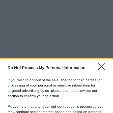
Do Not Process My Personal Information
If you wish to opt-out of the sale, sharing to third parties, or
processing of your personal or sensitive information for
targeted advertising by us, please use the below opt-out
section to confirm your selection.
Please note that after your opt-out request is processed you
may continue seeing interest-based ads based on personal