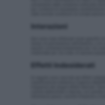
unicamente delle sostanze (utilizzate an
per conferire le necessarie caratteristich
nelle normali condizioni di conservazione 
Interazioni
Non sono stati effettuati studi specifici di
tempo di permanenza nell’intestino, e di 
assunti contemporaneamente per via orale
medicinale per via orale, di lasciare pas
Effetti Indesiderati
Di seguito sono riportati gli effetti indes
classificazione sistemica organica MedDRA.
frequenza dei singoli effetti elencati. Pato
coliche addominali e diarrea, con perdita di
stitichezza grave, nonché irritazione a live