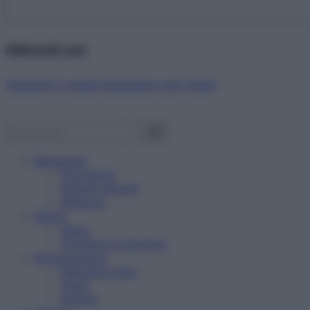
Abbonati ora!
Starbene ti regala benessere ogni mese!
Benessere
Psicologia
Rimedi naturali
Bellezza
Salute
News
Problemi e soluzioni
Alimentazione
Mangiare sano
Diete
Ricette