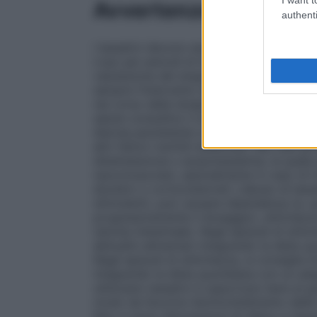
Avvertenze
authenti
I lassativi devono essere usati il meno fr
L’uso per periodi di tempo maggiori rich
valutazione del singolo caso. Il trattament
sempre l’intervento del medico per la diag
nel corso della terapia. È inoltre opportu
salute consultino il medico prima di usare
diarrea persistente con conseguente perdi
altri fattori nutrititi essenziali. Nei casi 
disidratazione o ipopotassiemia, la quale
neuromuscolari, specialmente in caso di 
diuretici o corticosteroidi. L’abuso di lass
stimolanti), può causare dipendenza (e, q
progressivamente il dosaggio), stitichezza
(atonia intestinale). Negli episodi di stiti
abitudini alimentari integrando la dieta 
Negli episodi di stitichezza, si consiglia 
integrando la dieta quotidiana con un ad
utilizzano lassativi è opportuno bere al gi
modo da favorire l’ammorbidimento delle f
Non vi sono informazioni di rilievo a rigua