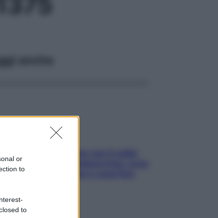
1375
ggi anche
Perché la pressione con il caldo
sonal or
scende e sale all’improvviso: cosa
ection to
succede alle donne e cosa fare
subito
nterest-
closed to