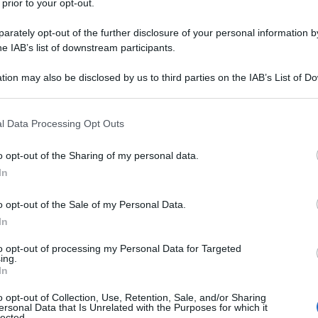
 prior to your opt-out.
rately opt-out of the further disclosure of your personal information by
he IAB’s list of downstream participants.
tion may also be disclosed by us to third parties on the IAB’s List of 
Descrizione tipo ricetta:
OTC – LIBERA
 that may further disclose it to other third parties.
VENDITA
 that this website/app uses one or more Google services and may gath
l Data Processing Opt Outs
Forma farmaceutica:
SUPPOSTE
including but not limited to your visit or usage behaviour. You may click 
 to Google and its third-party tags to use your data for below specifi
ezza occasionale
o opt-out of the Sharing of my personal data.
ogle consent section.
In
o opt-out of the Sale of my Personal Data.
In
bi utilizzati per conferire le proprietà fisiche
to opt-out of processing my Personal Data for Targeted
ing.
In
o opt-out of Collection, Use, Retention, Sale, and/or Sharing
ersonal Data that Is Unrelated with the Purposes for which it
lected.