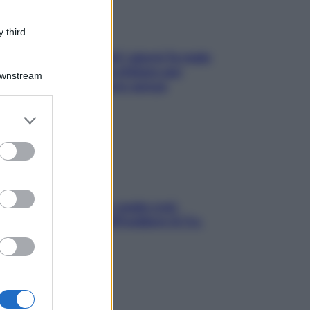
 third
Doccia, lavarsi tutti i giorni fa male
alla pelle? I miti da sfatare per
Downstream
proteggerla davvero senza
stressarla
er and store
to grant or
ed purposes
Aria condizionata: usala così,
senza rischiare raffreddore & Co.