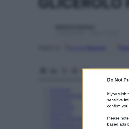
GLICEROLO 
Redazione Starbene
1 Gennaio 2025 – Lettura 5 minuti
Google
Discover
Fon
Seguici su
Do Not Pr
Eccipienti
If you wish 
Controindicazioni
sensitive in
Posologia
confirm your
Avvertenze
Interazioni
Please note
Effetti Indesiderati
Gravidanza e Allattamento
based ads b