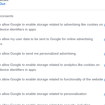
uno qualsiasi degli eccipienti. – dolore addominale
Out
 vomito, – ostruzione o stenosi intestinale, –
uta, – crisi emorroidale acuta con dolore e
zione.
consents
o allow Google to enable storage related to advertising like cookies on
evice identifiers in apps.
o allow my user data to be sent to Google for online advertising
te a produrre una facile evacuazione. È consigliabile
s.
. Adulti e adolescenti (12–18 anni): 1 supposta adulti
nistrazioni al giorno. Bambini di età compresa tra
 per un massimo di 1 o 2 somministrazioni al giorno
to allow Google to send me personalized advertising.
ni: 1 supposta prima infanzia al bisogno, per un
o. Istruzioni per l’uso Togliere la supposta dal suo
o allow Google to enable storage related to analytics like cookies on
 per facilitarne l’introduzione rettale. Qualora le
evice identifiers in apps.
i contenitori, prima di aprirli, in acqua fredda. Nei
può essere utilizzato solo dopo aver consultato il
o allow Google to enable storage related to functionality of the website
po i pasti, in quanto il medicinale potrebbe
 e vitamine. I lassativi devono essere usati il meno
 sette giorni (vedere paragrafo 4.4). Una dieta ricca
o allow Google to enable storage related to personalization.
.
o allow Google to enable storage related to security, including