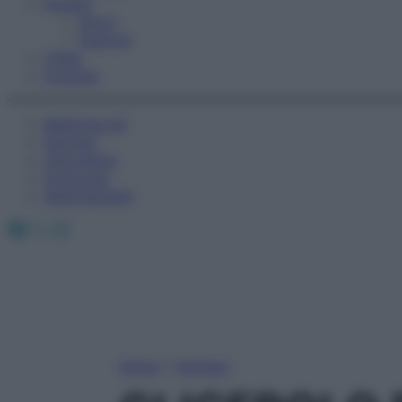
Fitness
Sport
Esercizi
Video
Podcast
Medicina AZ
Farmaci
Calcolatori
Oroscopo
Abbonamenti
Facebook
X
Instagram
Home
»
Farmaci