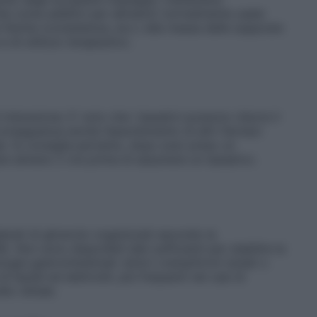
che come additivi per alimenti) normalmente usate
e fisiche (consistenza, ecc.) alla massa delle supposte
e di utilizzo terapeutico.
 interazione. E’ noto che i lassativi possono ridurre il
conseguenza anche l’assorbimento di altri farmaci
. Si consiglia pertanto, dopo aver preso un
sare almeno 2 ore prima di assumere un lassativo.
iderati di glicerolo organizzati secondo la
 Non sono disponibili dati sufficienti per stabilire la
logie gastrointestinali: dolori crampiformi isolati o
 liquidi ed elettroliti, più frequenti nei casi di
llo rettale.