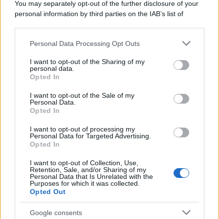
You may separately opt-out of the further disclosure of your
personal information by third parties on the IAB’s list of
downstream participants.
Personal Data Processing Opt Outs
This information may also be disclosed by us to third parties
on the IAB’s List of Downstream Participants that may further
I want to opt-out of the Sharing of my
disclose it to other third parties.
personal data.
Opted In
Please note that this website/app uses one or more Google
services and may gather and store information including but
I want to opt-out of the Sale of my
Personal Data.
not limited to your visit or usage behaviour. You may click to
Opted In
grant or deny consent to Google and its third-party tags to
use your data for below specified purposes in below Google
I want to opt-out of processing my
consent section.
Personal Data for Targeted Advertising.
Opted In
I want to opt-out of Collection, Use,
Retention, Sale, and/or Sharing of my
Personal Data that Is Unrelated with the
Purposes for which it was collected.
Opted Out
Google consents