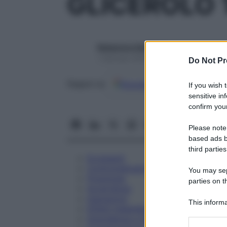
GLICEROLO 
Redazione Starbene
1 Gennaio 2025 – Lettura 3 minuti
Do Not Pr
Google
Discover
Fon
Seguici su
If you wish 
sensitive in
confirm your
Please note
based ads b
third parties
Eccipienti
Controindicazioni
You may sepa
Posologia
parties on t
Avvertenze
Interazioni
This informa
Effetti Indesiderati
Participants
Gravidanza e Allattamento