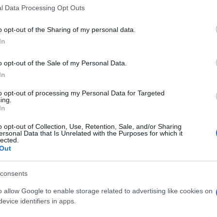
 that this website/app uses one or more Google services and may gath
l Data Processing Opt Outs
including but not limited to your visit or usage behaviour. You may click 
 to Google and its third-party tags to use your data for below specifi
o opt-out of the Sharing of my personal data.
ogle consent section.
RURO
In
Descrizione tipo ricetta:
RR – RIPETIBILE
o opt-out of the Sale of my Personal Data.
10V IN 6MESI
In
Forma farmaceutica:
SOLUZIONE
to opt-out of processing my Personal Data for Targeted
INIETTABILE
ing.
In
o opt-out of Collection, Use, Retention, Sale, and/or Sharing
ersonal Data that Is Unrelated with the Purposes for which it
icerolo aumenta l’osmolarità plasmatica; come
lected.
Out
 acqua dagli spazi extravascolari per osmosi e
tabolizzato da tutti i tessuti, principalmente dal
icato.
consents
o allow Google to enable storage related to advertising like cookies on
evice identifiers in apps.