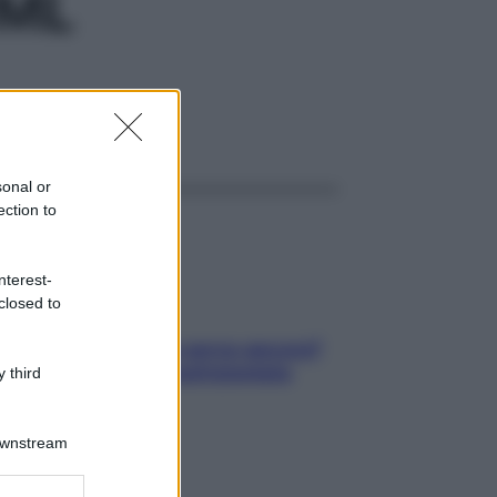
0ML
ggi anche
sonal or
ection to
nterest-
closed to
Contare le calorie serve ancora?
La risposta della nutrizionista
 third
Downstream