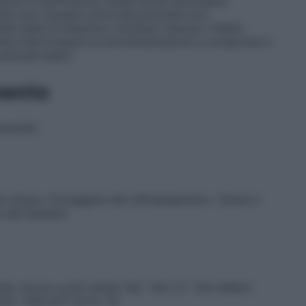
uria e insufficienza renale acuta secondaria
abetici può causare coma iperosmolare non
ella sede di iniezione, trombosi venose o flebiti,
ersa interrompere la somministrazione e conservare il
ventuali esami.
mento
cessità.
 chiuso. Proteggere dal raffreddamento. Tenere il
a dei bambini.
+
–
dio cloruro g 9,0 mEq/l: Na
154; Cl
154 mMol/l:
l): 1394 pH: 5,0 Â¸ 7,0