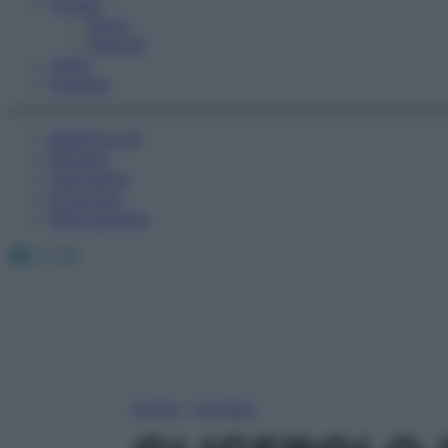
Fitness
Sport
Esercizi
Video
Podcast
Medicina AZ
Farmaci
Calcolatori
Oroscopo
Abbonamenti
Facebook
X
Instagram
Home
»
Farmaci