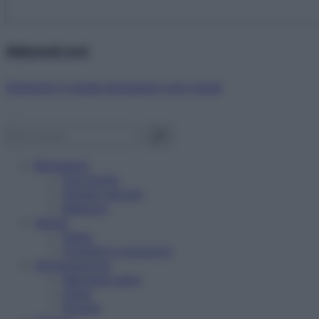
Abbonati ora!
Starbene ti regala benessere ogni mese!
Benessere
Psicologia
Rimedi naturali
Bellezza
Salute
News
Problemi e soluzioni
Alimentazione
Mangiare sano
Diete
Ricette