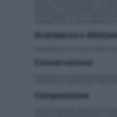
6 volte a quella raccomandata. Emoglobin
all’emolisi. Disidratazione grave; nei di
chetacidotico. Episodi febbrili, infezioni n
necrosi tissutale. In caso di reazione avv
rimanente fluido non somministrato per e
Gravidanza e Allatta
Somministrare solo in caso di effettiva ne
Conservazione
Conservare nel contenitore ermeticamente
medicinale fuori dalla portata e dalla vist
Composizione
1000 ml contengono: glicerolo g 100,0 so
(C
H
O
) 1086 Osmolarità teorica: (mOsm/
3
8
3