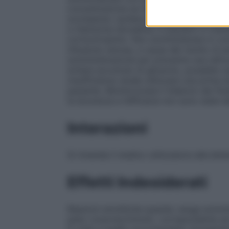
concentrazione se non specificatamente p
scompenso cardiaco congestizio, insufficie
e ritenzione idrosalina; in pazienti in tr
corticotropinici. Non somministrare in co
infusione venosa, a causa del rischio di em
somministrazione per prevenire una nefrosi
evitare accumulo di glicerolo, possibile 
insufficienza renale utilizzare una prima 
paziente. Monitorizzare il bilancio dei flui
la sicurezza e l’efficacia non sono state 
Interazioni
Si rimanda il medico utilizzatore alla lette
Effetti Indesiderati
Reazioni emolitiche quando venga sommini
peso corporeo/minuto, corrispondente ad 