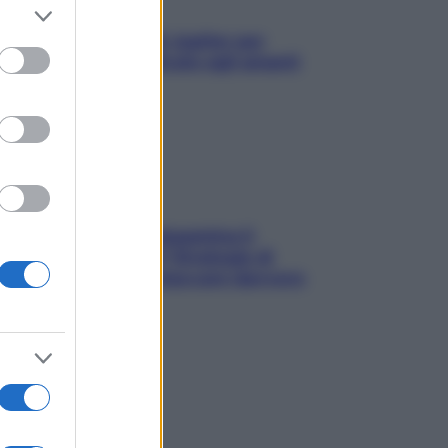
er and store
to grant or
L’oroscopo food di Jupiter per
ed purposes
l’estate 2026 dedicato agli amanti
del cibo
La trappola della dopamina ti
segue in spiaggia? Strategie di
digital detox per staccare davvero