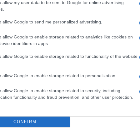
o allow my user data to be sent to Google for online advertising
s.
to allow Google to send me personalized advertising.
 grave compromissione renale, nei casi di
o allow Google to enable storage related to analytics like cookies on
re, nelle emorragie cerebrali ed intracraniche in
evice identifiers in apps.
soggetti ipersensibili al glicerolo.
o allow Google to enable storage related to functionality of the website
o allow Google to enable storage related to personalization.
all’età, peso, e condizioni cliniche del paziente.
ari a 50 g di glicerolo ogni 6 ore.
o allow Google to enable storage related to security, including
cation functionality and fraud prevention, and other user protection.
ore. La soluzione deve essere limpida, incolore o
CONFIRM
li. Serve per una sola ed ininterrotta somministrazione
ilizzato. Soluzione ipertonica endovenosa da
 controllata di perfusione. Non usare questa