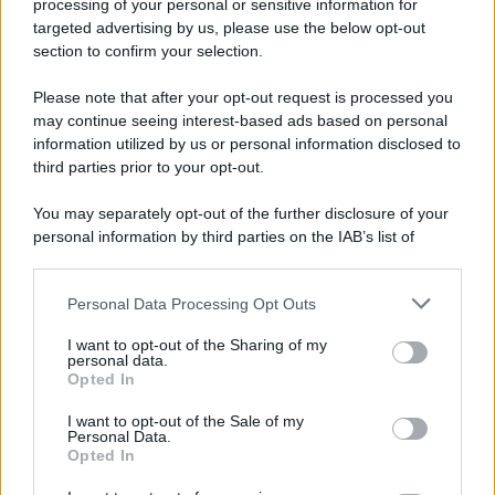
processing of your personal or sensitive information for
targeted advertising by us, please use the below opt-out
section to confirm your selection.
Please note that after your opt-out request is processed you
may continue seeing interest-based ads based on personal
information utilized by us or personal information disclosed to
third parties prior to your opt-out.
You may separately opt-out of the further disclosure of your
personal information by third parties on the IAB’s list of
downstream participants.
Personal Data Processing Opt Outs
This information may also be disclosed by us to third parties
on the IAB’s List of Downstream Participants that may further
I want to opt-out of the Sharing of my
disclose it to other third parties.
personal data.
Opted In
Please note that this website/app uses one or more Google
services and may gather and store information including but
I want to opt-out of the Sale of my
Personal Data.
not limited to your visit or usage behaviour. You may click to
Opted In
grant or deny consent to Google and its third-party tags to
use your data for below specified purposes in below Google