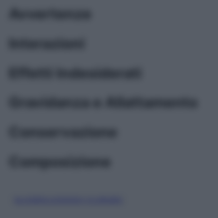
Avvertenze
Interazioni
Effetti Indesiderati
Gravidanza e Allattamento
Conservazione
Composizione
GLICEROLO/SODIO CLORURO