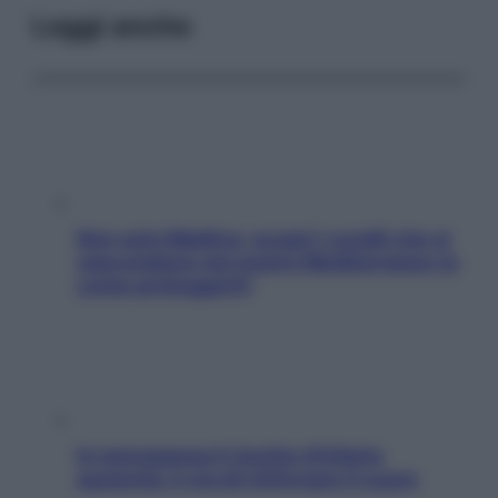
Leggi anche
Non solo Maldive: scopri i coralli che si
nascondono nel nostro Mediterraneo (e
come proteggerli)
In menopausa il rischio d’infarto
aumenta: è ora di rinforzare il cuore