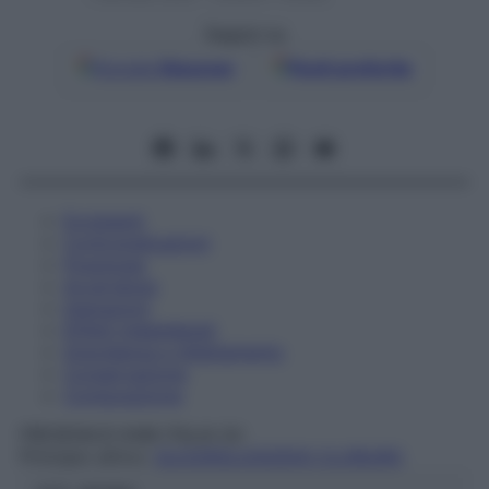
Seguici su
Google
Discover
Fonti preferite
Eccipienti
Controindicazioni
Posologia
Avvertenze
Interazioni
Effetti Indesiderati
Gravidanza e Allattamento
Conservazione
Composizione
FRESENIUS KABI ITALIA Srl
Principio attivo:
GLICEROLO/SODIO CLORURO