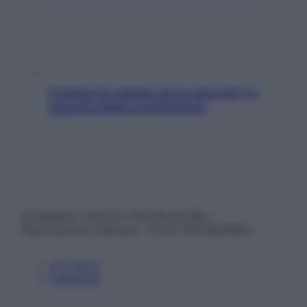
Contare le calorie serve ancora? La
risposta della nutrizionista
© Belpietro Edizioni Periodiche SRL –
Riproduzione riservata – P.Iva 13673600964
Chi siamo
Pubblicità