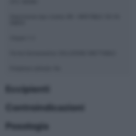
ATC:
B05BC
Descrizione tipo ricetta:
RR – RIPETIBILE 10V IN
6MESI
Classe 1:
C
Forma farmaceutica:
SOLUZIONE INIETTABILE
Presenza Lattosio:
No
Eccipienti
Controindicazioni
Posologia