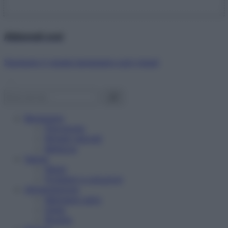
Abbonati ora!
Starbene ti regala benessere ogni mese!
Benessere
Psicologia
Rimedi naturali
Bellezza
Salute
News
Problemi e soluzioni
Alimentazione
Mangiare sano
Diete
Ricette