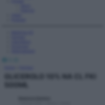
Fitness
Sport
Esercizi
Video
Podcast
Medicina AZ
Farmaci
Calcolatori
Oroscopo
Abbonamenti
Facebook
X
Instagram
Home
»
Farmaci
GLICEROLO 10% NA CL FKI
500ML
Redazione Starbene
1 Gennaio 2025 – Lettura 1 minuto