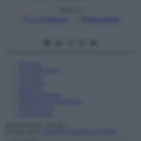
Seguici su
Google
Discover
Fonti preferite
Eccipienti
Controindicazioni
Posologia
Avvertenze
Interazioni
Effetti Indesiderati
Gravidanza e Allattamento
Conservazione
Composizione
BIOINDUSTRIA L.I.M. SpA
Principio attivo:
GLICEROLO/SODIO CLORURO