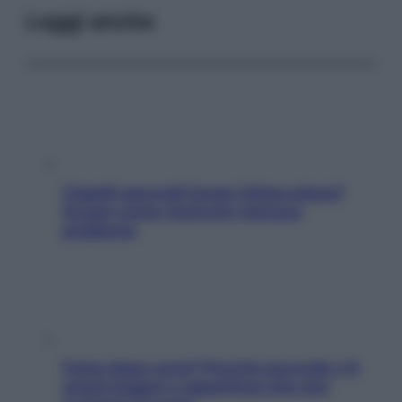
Leggi anche
Capelli spezzati lungo l’attaccatura?
Scopri come risolvere l’annoso
problema
Fame dopo cena? Perché succede e 6
snack leggeri e appetitosi che non