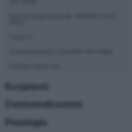
ATC:
B05BC
Descrizione tipo ricetta:
RR – RIPETIBILE 10V IN
6MESI
Classe 1:
C
Forma farmaceutica:
SOLUZIONE INIETTABILE
Presenza Lattosio:
No
Eccipienti
Controindicazioni
Posologia