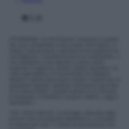
Pubblicità
Facebook
X
Instagram
ATTENZIONE: Le informazioni contenute in questo
sito sono presentate a solo scopo informativo, in
nessun caso possono costituire la formulazione di
una diagnosi o la prescrizione di un trattamento, e
non intendono e non devono in alcun modo
sostituire il rapporto diretto medico-paziente o la
visita specialistica. Si raccomanda di chiedere
sempre il parere del proprio medico curante e/o di
specialisti riguardo qualsiasi indicazione riportata.
Se si hanno dubbi o quesiti sull’uso di un farmaco
è necessario contattare il proprio medico. Leggi il
Disclaimer »
Tutti i diritti riservati. Le immagini utilizzate negli
articoli sono di proprietà dell’editore o concesse
in licenza per l’uso. È vietata la riproduzione non