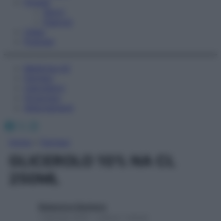
Fitness
Sport
Esercizi
Video
Podcast
Medicina AZ
Farmaci
Calcolatori
Oroscopo
Abbonamenti
Facebook
X
Instagram
Home
»
Farmaci
GLICEROLO 10% NA CL
250ML
Redazione Starbene
1 Gennaio 2025 – Lettura 1 minuto