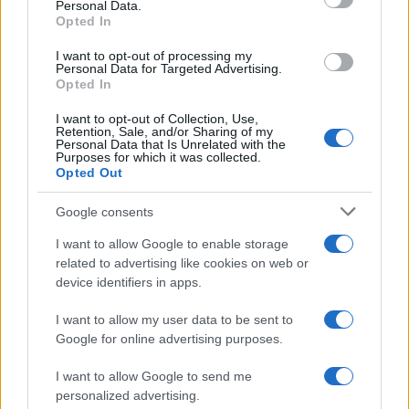
Personal Data.
not limited to your visit or usage behaviour. You may click to
Opted In
grant or deny consent to Google and its third-party tags to
use your data for below specified purposes in below Google
I want to opt-out of processing my
consent section.
Personal Data for Targeted Advertising.
Opted In
I want to opt-out of Collection, Use,
Retention, Sale, and/or Sharing of my
Personal Data that Is Unrelated with the
Purposes for which it was collected.
Opted Out
Google consents
I want to allow Google to enable storage
related to advertising like cookies on web or
device identifiers in apps.
I want to allow my user data to be sent to
Google for online advertising purposes.
I want to allow Google to send me
personalized advertising.