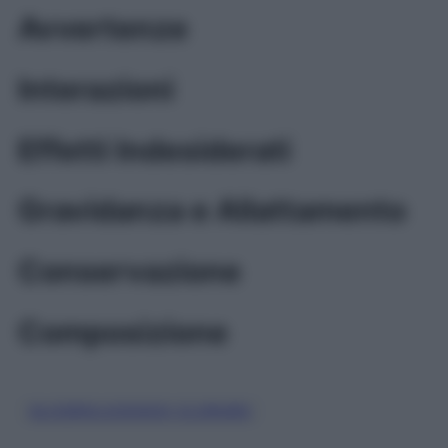
Avvertenze
Interazioni
Effetti Indesiderati
Gravidanza e Allattamento
Conservazione
Composizione
GLICEROLO/SODIO CLORURO