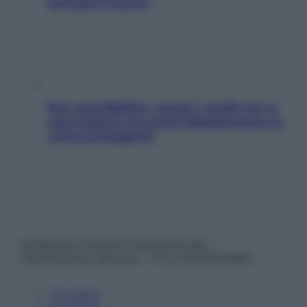
rovinano il sonno
Non solo Maldive: scopri i coralli che si
nascondono nel nostro Mediterraneo (e
come proteggerli)
© Belpietro Edizioni Periodiche SRL –
Riproduzione riservata – P.Iva 13673600964
Chi siamo