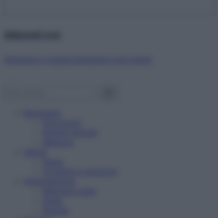
Abbonati ora!
Starbene ti regala benessere ogni mese!
Benessere
Psicologia
Rimedi naturali
Bellezza
Salute
News
Problemi e soluzioni
Alimentazione
Mangiare sano
Diete
Ricette