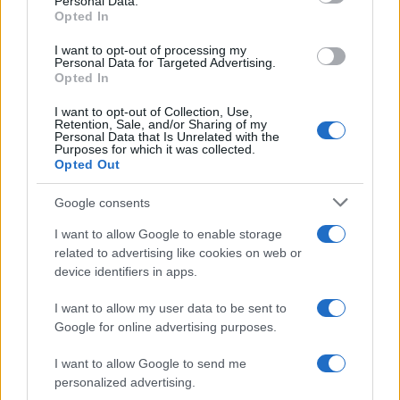
Personal Data.
not limited to your visit or usage behaviour. You may click to
Opted In
grant or deny consent to Google and its third-party tags to
use your data for below specified purposes in below Google
I want to opt-out of processing my
consent section.
Personal Data for Targeted Advertising.
Opted In
I want to opt-out of Collection, Use,
Retention, Sale, and/or Sharing of my
Personal Data that Is Unrelated with the
Purposes for which it was collected.
Opted Out
Google consents
I want to allow Google to enable storage
related to advertising like cookies on web or
device identifiers in apps.
I want to allow my user data to be sent to
Google for online advertising purposes.
I want to allow Google to send me
personalized advertising.