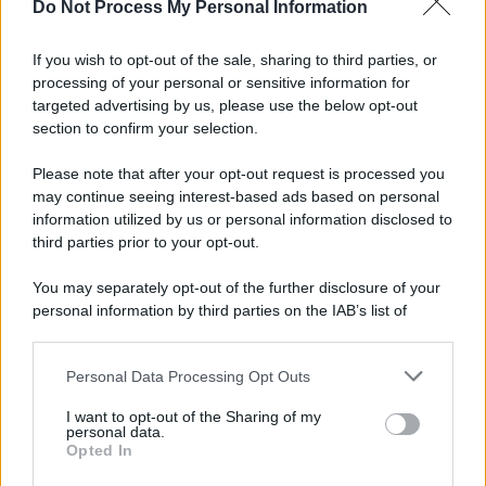
Do Not Process My Personal Information
If you wish to opt-out of the sale, sharing to third parties, or
processing of your personal or sensitive information for
targeted advertising by us, please use the below opt-out
section to confirm your selection.
Please note that after your opt-out request is processed you
may continue seeing interest-based ads based on personal
information utilized by us or personal information disclosed to
third parties prior to your opt-out.
You may separately opt-out of the further disclosure of your
personal information by third parties on the IAB’s list of
downstream participants.
Personal Data Processing Opt Outs
This information may also be disclosed by us to third parties
on the IAB’s List of Downstream Participants that may further
I want to opt-out of the Sharing of my
disclose it to other third parties.
personal data.
Opted In
Please note that this website/app uses one or more Google
services and may gather and store information including but