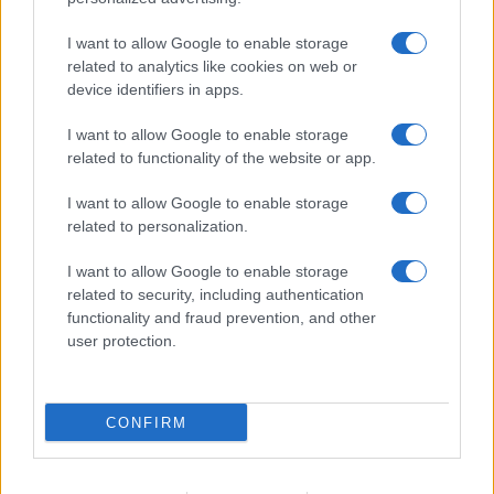
I want to allow Google to enable storage
related to analytics like cookies on web or
device identifiers in apps.
I want to allow Google to enable storage
related to functionality of the website or app.
I want to allow Google to enable storage
related to personalization.
I want to allow Google to enable storage
related to security, including authentication
functionality and fraud prevention, and other
user protection.
CONFIRM