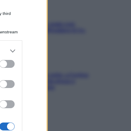
 third
Aria condizionata: usala così,
senza rischiare raffreddore & Co.
Downstream
er and store
to grant or
ed purposes
Mindfulness tra le vette: a Cortina
due giorni lontani da stress e
ansia da smartphone