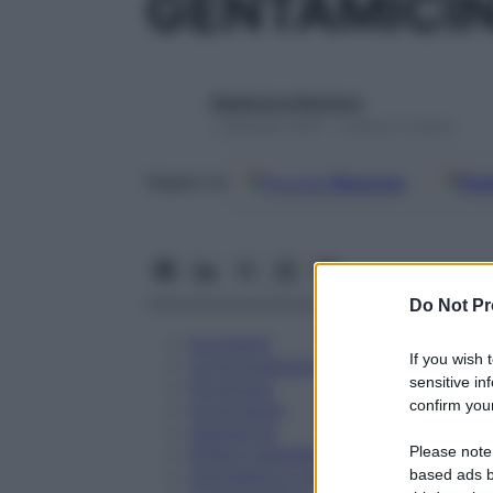
GENTAMICIN
Redazione Starbene
1 Gennaio 2025 – Lettura 4 minuti
Google
Discover
Fon
Seguici su
Do Not Pr
Eccipienti
If you wish 
Controindicazioni
sensitive in
Posologia
confirm your
Avvertenze
Interazioni
Please note
Effetti Indesiderati
Gravidanza e Allattamento
based ads b