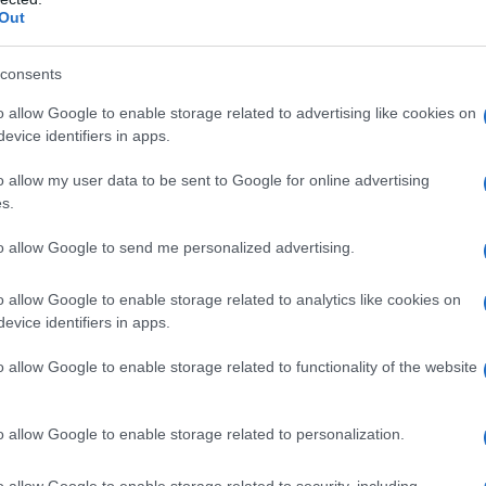
Out
lcool cetostearilico, vaselina bianca, paraffina
fosforico, acqua depurata.
consents
o allow Google to enable storage related to advertising like cookies on
evice identifiers in apps.
ché da malattie virali con localizzazione cutanea. Il
o allow my user data to be sent to Google for online advertising
ienti con ipersensibilità al principio attivo o ad uno
s.
to allow Google to send me personalized advertising.
o allow Google to enable storage related to analytics like cookies on
evice identifiers in apps.
lla zona interessata 2-3 volte al giorno. Le lesioni
rofonde secondariamente infette possono rispondere
antibiotici locali quando questi vengono usati con la
o allow Google to enable storage related to functionality of the website
o descritta.
Tecnica del bendaggio occlusivo:
intera superficie della lesione sotto una garza e
 impermeabile e flessibile, oltre i bordi della zona
o allow Google to enable storage related to personalization.
 con cerotto o altri mezzi. Lasciare la medicazione in
imento 3-4 volte secondo necessità. Con questo metodo
o allow Google to enable storage related to security, including