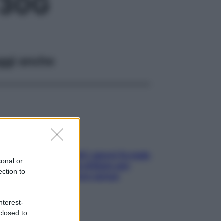
 30G
ggi anche
Doccia, lavarsi tutti i giorni fa male
sonal or
alla pelle? I miti da sfatare per
ection to
proteggerla davvero senza
stressarla
nterest-
closed to