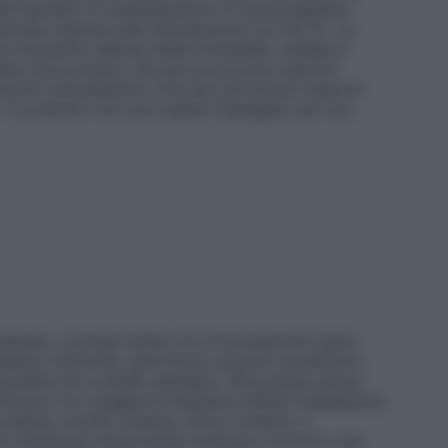
i bambini, le manifestazioni di iposurrealismo
 mancata risposta alla stimolazione con ACTH. Le
a includono tesione delle fontanelle, cefalea e
tiene clorocresolo che può provocare reazioni
, alcool cetostearilico che può provocare reazioni
). Il prodotto non può essere impiegato per uso
iderati, correlati all’uso di corticosteroidi topici:
anea, follicolite, ipertricosi, eruzioni acneiformi,
rmatite da contatto allergico. Ricorrendo all’uso
ficarsi con maggiore frequenza effetti indesiderati
aria, atrofia cutanea, strie e miliaria. Il
 irritazione temporanea (eritema e prurito) che