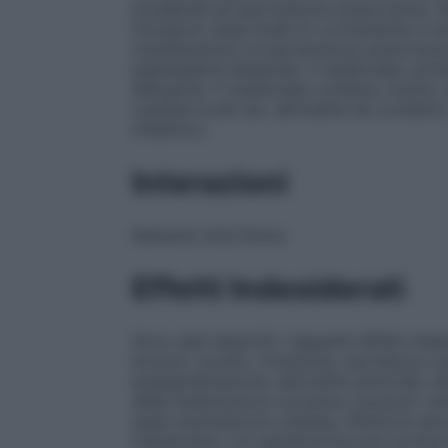
ponderale ed ipertensione endocranica. Ne
includono bassi livelli di cortisolemia e
manifestazioni di ipertensione endocranic
papilledema bilaterale. Il medicinale con
allergiche. Il medicinale contiene, inoltre
cutanee locali (es. dermatite da contatto
oftalmico.
Interazioni
Nessuna nota finora.
Effetti Indesiderati
Sono stati descritti i seguenti effetti indes
bruciori, prurito, irritazione, secchezza cut
ipopigmentazione, dermatite periorale, de
della medicazione occlusiva, possono veri
quali macerazione cutanea, infezione second
trattamento con gentamicina può produrre