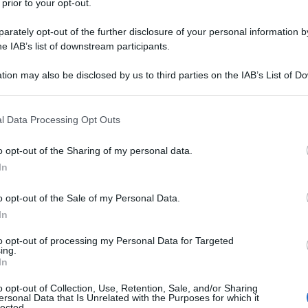
 prior to your opt-out.
rately opt-out of the further disclosure of your personal information by
he IAB’s list of downstream participants.
/BETAMETASONE VALERATO
tion may also be disclosed by us to third parties on the IAB’s List of 
Descrizione tipo ricetta:
RR – RIPETIBILE
 that may further disclose it to other third parties.
10V IN 6MESI
 that this website/app uses one or more Google services and may gath
l Data Processing Opt Outs
Forma farmaceutica:
CREMA
including but not limited to your visit or usage behaviour. You may click 
DERMATOLOGICA
 to Google and its third-party tags to use your data for below specifi
o opt-out of the Sharing of my personal data.
ogle consent section.
In
Presenza Lattosio:
No
o opt-out of the Sale of my Personal Data.
giche o infiammatorie secondariamente infette o
a le loro indicazioni vi sono: eczema (atopico,
In
 e senile, dermatite da contatto, dermatite
eritema solare, dermatite esfoliativa, dermatite da
to opt-out of processing my Personal Data for Targeted
ing.
In
o opt-out of Collection, Use, Retention, Sale, and/or Sharing
ersonal Data that Is Unrelated with the Purposes for which it
lected.