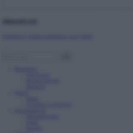
Abbonati ora!
Starbene ti regala benessere ogni mese!
Benessere
Psicologia
Rimedi naturali
Bellezza
Salute
News
Problemi e soluzioni
Alimentazione
Mangiare sano
Diete
Ricette