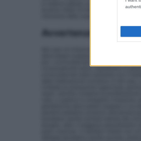
si osserva spesso un notevole miglioramen
authenti
eruzioni miliari di follicolite sulla pelle
rimozione della copertura di plastica.
Avvertenze
Nel caso di irritazione o sensibilizzazione
deve essere sospeso ed un’adeguata terapia
per i corticosteroidi sistemici, tra cui l’i
corticosteroidi topici, soprattutto in pazi
corticosteroidi topici aumenta con il tra
della medicazione occlusiva. In tali casi
richieste le precauzioni opportune, partico
topici, talvolta consente la proliferazione 
caso, o qualora si sviluppino irritazione, 
gentamicina deve essere sospeso e va ins
pazienti pediatrici possono dimostrarsi più
ipotalamo-ipofisi-surrene indotta dai corti
esogeni, dato il maggiore assorbimento do
peso corporeo. In bambini trattati con cor
dell’asse ipotalamo-ipofisi-surrene, sindro