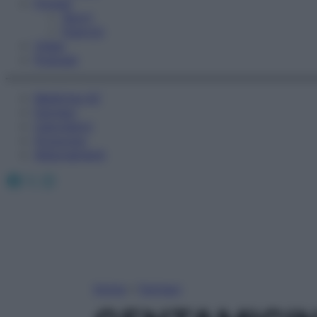
Fitness
Sport
Esercizi
Video
Podcast
Medicina AZ
Farmaci
Calcolatori
Oroscopo
Abbonamenti
Facebook
X
Instagram
Home
»
Farmaci