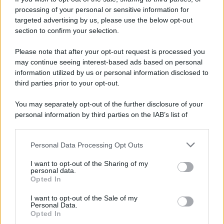
processing of your personal or sensitive information for
targeted advertising by us, please use the below opt-out
section to confirm your selection.
Please note that after your opt-out request is processed you
may continue seeing interest-based ads based on personal
information utilized by us or personal information disclosed to
third parties prior to your opt-out.
You may separately opt-out of the further disclosure of your
personal information by third parties on the IAB’s list of
downstream participants.
Personal Data Processing Opt Outs
This information may also be disclosed by us to third parties
on the IAB’s List of Downstream Participants that may further
I want to opt-out of the Sharing of my
disclose it to other third parties.
personal data.
Opted In
Please note that this website/app uses one or more Google
services and may gather and store information including but
I want to opt-out of the Sale of my
Personal Data.
not limited to your visit or usage behaviour. You may click to
Opted In
grant or deny consent to Google and its third-party tags to