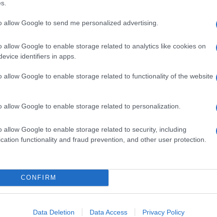
trata dal preparato nelle ustioni di vario grado ed
s.
del terreno”, attuata dalla eccezionale intensità
 di una flora batterica particolarmente virulenta.
to allow Google to send me personalized advertising.
o allow Google to enable storage related to analytics like cookies on
evice identifiers in apps.
ina bianca, paraffina liquida, sodio fosfato
o allow Google to enable storage related to functionality of the website
a.
o allow Google to enable storage related to personalization.
o allow Google to enable storage related to security, including
anze strettamente correlate dal punto di vista chimico
cation functionality and fraud prevention, and other user protection.
CONFIRM
o al conseguimento dei primi risultati, dopodichè il
tto a 1–2 nelle 24 ore. Sarà bene, dopo
za sterile.
Data Deletion
Data Access
Privacy Policy