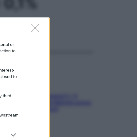
 0,1%
ggi anche
sonal or
ection to
nterest-
closed to
«Oggi che se magnamo?»: 4
 third
ricette facili di Max Mariola senza
pesare gli ingredienti
Downstream
er and store