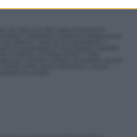
 per uso topico può dare origine a fenomeni di
rrompere il trattamento e istituire una terapia idonea.
uso oftalmico. Come per tutti gli antibiotici, il
are un sovrasviluppo di microorganismi insensibili;
to ed istituire una terapia idonea. E’ stata
oglicosidi. Il prodotto contiene clorocresolo, che può
contiene, inoltre, alcool cetostearilico, che può
dermatite da contatto.