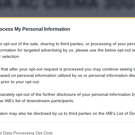
A AC CREMA 30G
ocess My Personal Information
Le
to opt-out of the sale, sharing to third parties, or processing of your per
ti preferite
formation for targeted advertising by us, please use the below opt-out s
 selection.
 that after your opt-out request is processed you may continue seeing i
ased on personal information utilized by us or personal information dis
 prior to your opt-out.
rately opt-out of the further disclosure of your personal information by
he IAB’s list of downstream participants.
tion may also be disclosed by us to third parties on the IAB’s List of 
 that may further disclose it to other third parties.
 that this website/app uses one or more Google services and may gath
l Data Processing Opt Outs