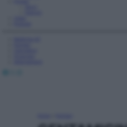
Fitness
Sport
Esercizi
Video
Podcast
Medicina AZ
Farmaci
Calcolatori
Oroscopo
Abbonamenti
Facebook
X
Instagram
Home
»
Farmaci