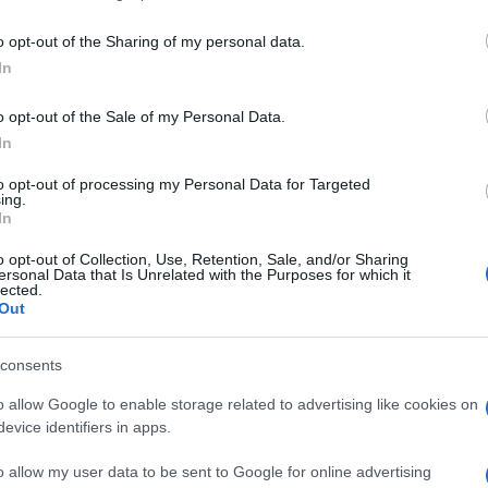
including but not limited to your visit or usage behaviour. You may click 
 to Google and its third-party tags to use your data for below specifi
o opt-out of the Sharing of my personal data.
ogle consent section.
In
o opt-out of the Sale of my Personal Data.
Descrizione tipo ricetta:
RR – RIPETIBILE
In
10V IN 6MESI
to opt-out of processing my Personal Data for Targeted
ing.
Forma farmaceutica:
CREMA
In
DERMATOLOGICA
o opt-out of Collection, Use, Retention, Sale, and/or Sharing
ersonal Data that Is Unrelated with the Purposes for which it
lected.
Out
te batteriche come le piodermiti di varia gravità ed
, le sicosi, le foruncolosi, gli eczemi microbici, oltre
ome le dermatiti e gli eczemi impetiginizzati, le
consents
stioni e le escoriazioni infette. Altre affezioni
zione di Gentamicina sono l’acne e la psoriasi
o allow Google to enable storage related to advertising like cookies on
ionissi di origine batterica. Nelle forme fungine la
evice identifiers in apps.
icina non è attiva su alcun ceppo di miceti; il
le superinfezioni batteriche di infezioni micotiche e
o allow my user data to be sent to Google for online advertising