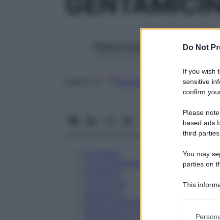
GENTAMICIN
Redazione Starbene
Do Not Pr
1 Gennaio 2025 – Lettura 3 minuti
If you wish 
Google
Discover
Fon
Seguici su
sensitive in
confirm your
Please note
based ads b
third parties
Eccipienti
You may sepa
Controindicazioni
parties on t
Posologia
Avvertenze
This informa
Interazioni
Participants
Effetti Indesiderati
Gravidanza e Allattamento
Please note
Persona