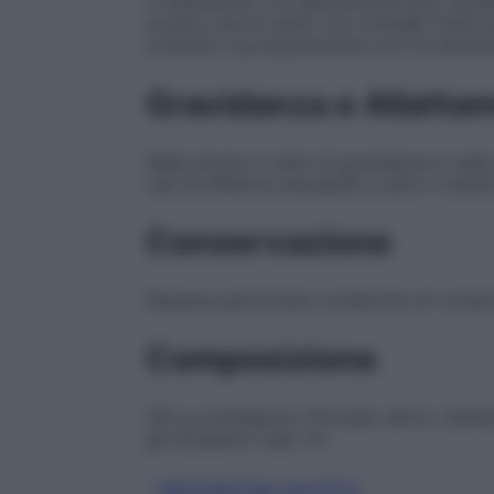
Il trattamento con gentamicina può causare
prurito) che di solito non richiede l’interr
condotto successivamente non ha dimostra
Gravidanza e Allatta
Nelle donne in stato di gravidanza e nella
casi di effettiva necessità e sotto il diret
Conservazione
Nessuna particolare condizione di conser
Composizione
100 g contengono: Principio attivo: Genta
gli eccipienti v.par. 6.1
GENTAMICINA SOLFATO