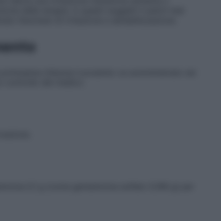
 talora una irritazione transitoria (eritema o
uzione della terapia. In questi soggetti il patch test
to fenomeni di irritazione e sensibilizzazione.
mento
 primissima infanzia il prodotto va somministrato nei
to controllo del medico.
vazione.
micina 0,1 g (come gentamicina solfato 0,166 g) per