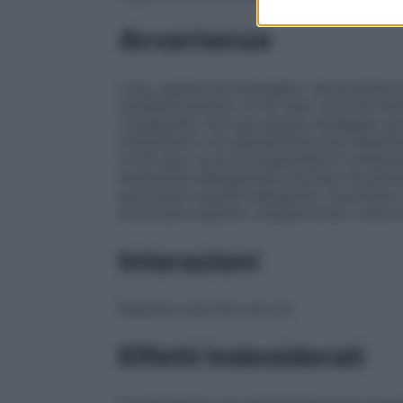
Avvertenze
L’uso, specie se prolungato, dei prodotti
sensibilizzazione. In tal caso occorre inte
Il preparato non può essere impiegato per 
trattamento con gentamicina può determin
in tal caso occorre sospendere il trattamen
dimostrata allergenicità crociata fra amin
provocare reazioni allergiche. Il prodotto 
provocare reazioni cutanee locali, come 
Interazioni
Nessuna nota fino ad ora.
Effetti Indesiderati