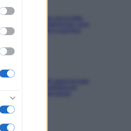
to grant or
ed purposes
Perché la pressione con il caldo
scende e sale all’improvviso: cosa
succede alle donne e cosa fare
subito
Doccia, lavarsi tutti i giorni fa male
alla pelle? I miti da sfatare per
proteggerla davvero senza
stressarla