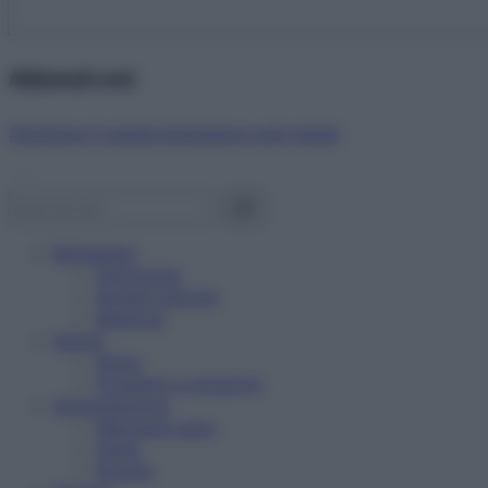
Abbonati ora!
Starbene ti regala benessere ogni mese!
Benessere
Psicologia
Rimedi naturali
Bellezza
Salute
News
Problemi e soluzioni
Alimentazione
Mangiare sano
Diete
Ricette