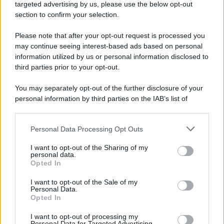
targeted advertising by us, please use the below opt-out
section to confirm your selection.
Please note that after your opt-out request is processed you
may continue seeing interest-based ads based on personal
information utilized by us or personal information disclosed to
third parties prior to your opt-out.
You may separately opt-out of the further disclosure of your
personal information by third parties on the IAB’s list of
downstream participants.
Personal Data Processing Opt Outs
This information may also be disclosed by us to third parties
on the IAB’s List of Downstream Participants that may further
I want to opt-out of the Sharing of my
disclose it to other third parties.
personal data.
Opted In
Please note that this website/app uses one or more Google
services and may gather and store information including but
I want to opt-out of the Sale of my
Personal Data.
not limited to your visit or usage behaviour. You may click to
Opted In
grant or deny consent to Google and its third-party tags to
use your data for below specified purposes in below Google
I want to opt-out of processing my
consent section.
Personal Data for Targeted Advertising.