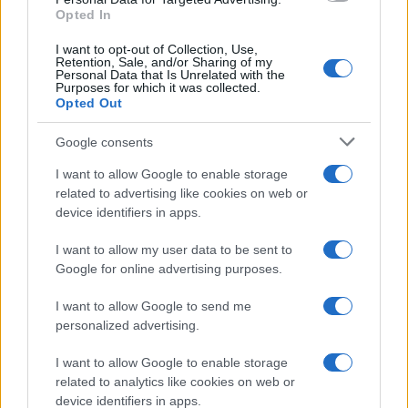
Opted In
I want to opt-out of Collection, Use,
Retention, Sale, and/or Sharing of my
Personal Data that Is Unrelated with the
Purposes for which it was collected.
Opted Out
Google consents
I want to allow Google to enable storage
related to advertising like cookies on web or
device identifiers in apps.
I want to allow my user data to be sent to
Google for online advertising purposes.
I want to allow Google to send me
personalized advertising.
I want to allow Google to enable storage
related to analytics like cookies on web or
device identifiers in apps.