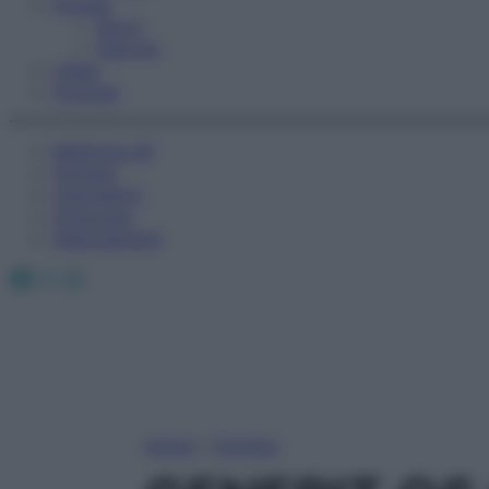
Fitness
Sport
Esercizi
Video
Podcast
Medicina AZ
Farmaci
Calcolatori
Oroscopo
Abbonamenti
Facebook
X
Instagram
Home
»
Farmaci