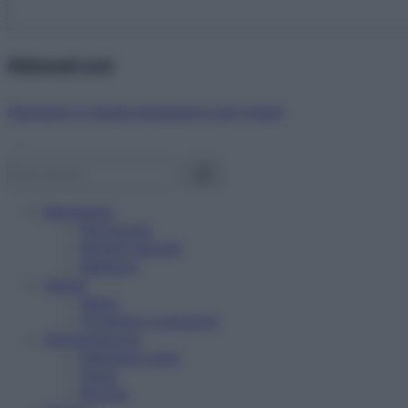
Abbonati ora!
Starbene ti regala benessere ogni mese!
Benessere
Psicologia
Rimedi naturali
Bellezza
Salute
News
Problemi e soluzioni
Alimentazione
Mangiare sano
Diete
Ricette