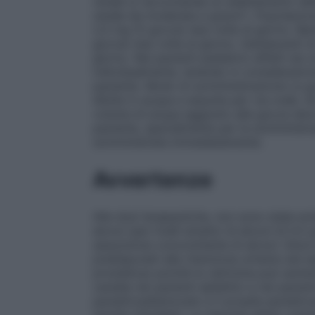
renale si raccomanda un adattamento dell
renale da moderata a grave”). Popolazione
2,5 mg (5 gocce) due volte al giorno. Bam
gocce) due volte al giorno. Adolescenti di
giorno. Nei pazienti pediatrici affetti d
individualmente, tenendo in considerazion
paziente. Modo di somministrazione Le g
diluite in acqua e assunte per via orale. Se
volume di acqua aggiunto alle gocce deve
paziente, specialmente per la somministr
somministrata immediatamente.
Avvertenze
Alle dosi terapeutiche, non sono state evi
alcool (per livelli ematici di alcool di 0,5
assunzione concomitante di alcool. Deve e
predisponeti alla ritenzione urinaria (ad e
prostatica) poichè la cetirizina può aumen
cautela nei pazienti epilettici e nei pazient
paraidrossibenzoato e il propile paraidr
(anche ritardate). La risposta aitest cutane