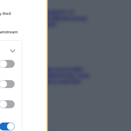
«Oggi che se magnamo?»: 4
 third
ricette facili di Max Mariola senza
pesare gli ingredienti
Downstream
er and store
to grant or
ed purposes
Perché la pressione con il caldo
scende e sale all’improvviso: cosa
succede alle donne e cosa fare
subito