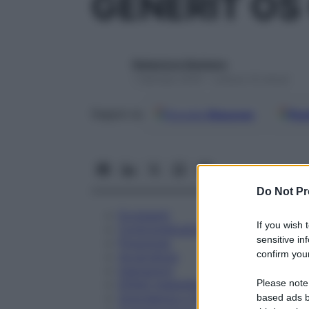
GENERIT OS
Redazione Starbene
1 Gennaio 2025 – Lettura 10 minuti
Google
Discover
Fon
Seguici su
Do Not Pr
Eccipienti
If you wish 
Controindicazioni
sensitive in
Posologia
confirm your
Avvertenze
Interazioni
Please note
Effetti Indesiderati
Gravidanza e Allattamento
based ads b