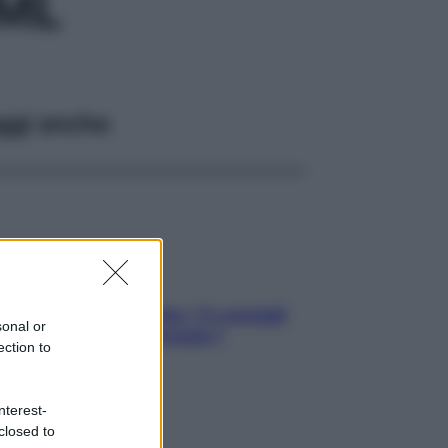
/ML
ggi anche
Sicurezza al volante: i 5 consigli
sonal or
dell’ex pilota di Formula 1
ection to
nterest-
closed to