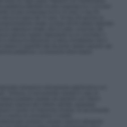
a dose (si veda sopra “Pazienti con insufficienza
 pediatrica Bambini di età compresa tra 2 e 6 anni:
bini di età compresa tra 6 e 12 anni: 5 mg (10
 età al di sopra dei 12 anni: 10 mg (20 gocce) al
a compromissione renale, la dose dovrà essere adattata
e la clearance renale, età e il peso corporeo del
occe devono essere depositate su un cucchiaio o
 si utilizza la diluizione, si deve considerare che il
 essere in quantità tale da poter essere assunto dal
azione pediatrica. La soluzione deve essere
denziate interazioni clinicamente significative con
 g/l). Tuttavia, si raccomanda cautela in caso di
ssere prestata cautela nei pazienti con fattori
sempio lesione del midollo spinale, iperplasia
tare il rischio di ritenzione urinaria. Si raccomanda
i a rischio di convulsioni. Il metile
ossibenzoato possono causare reazioni allergiche
i per l’allergia è inibita dagli antistaminici ed è