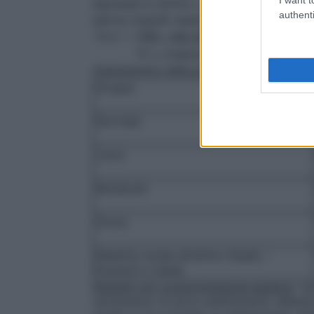
espressa in ml/min. La CL
(ml/min) può e
cr
authenti
sierica (mg/dl) usando la seguente formul
CLcr =
[140 – età (anni)] x peso (kg)
(x
72 x creatinina sierica (mg/dl)
Adattamento della posologia per adulti 
Gruppo
Normale
Lieve
Moderata
Grave
Malattia renale all’ultimo Stadio –
Pazienti in dialisi
Pazienti con compromissione epatica
: I 
necessitano di alcun adattamento dellado