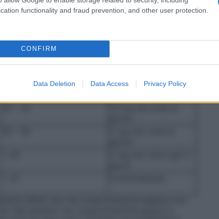
ssere ricavata partendo dal valore della creatinina
cation functionality and fraud prevention, and other user protection.
a:
0,85 per le donne)
con funzionalità renale compromessa
CONFIRM
Clearance della creatinina
Dosaggio e frequenza
(ml/min)
Data Deletion
Data Access
Privacy Policy
≥ 80
10 mg una volta al
giorno
50 – 79
10 mg una volta al
giorno
30 – 49
5 mg una volta al
giorno
< 30
5 mg una volta ogni 2
giorni
< 10
Controindicata
pazienti affetti solo da compromissione epatica non
se. Nei pazienti con compromissione epatica e