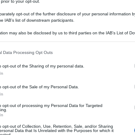
 prior to your opt-out.
rately opt-out of the further disclosure of your personal information by
he IAB’s list of downstream participants.
TO
tion may also be disclosed by us to third parties on the IAB’s List of 
Descrizione tipo ricetta:
RR – RIPETIBILE
 that may further disclose it to other third parties.
10V IN 6MESI
 that this website/app uses one or more Google services and may gath
l Data Processing Opt Outs
Forma farmaceutica:
GOCCE ORALI
including but not limited to your visit or usage behaviour. You may click 
SOLUZIONE
 to Google and its third-party tags to use your data for below specifi
o opt-out of the Sharing of my personal data.
ogle consent section.
li, soluzione è indicato negli adulti e nei pazienti
In
 il trattamento dei sintomi nasali e oculari della rinite
attamento sintomatico dell’orticaria cronica idiopatica
o opt-out of the Sale of my Personal Data.
In
to opt-out of processing my Personal Data for Targeted
ing.
In
e” monodose: Glicerolo 85%, Glicole propilenico,
 Acido acetico glaciale, Acqua p.p.i.
“GENERIT
10
o opt-out of Collection, Use, Retention, Sale, and/or Sharing
ml: Glicerolo 85%, Glicole propilenico, Saccarina
ersonal Data that Is Unrelated with the Purposes for which it
tico glaciale, Metile p–idrossibenzoato (E 218),
lected.