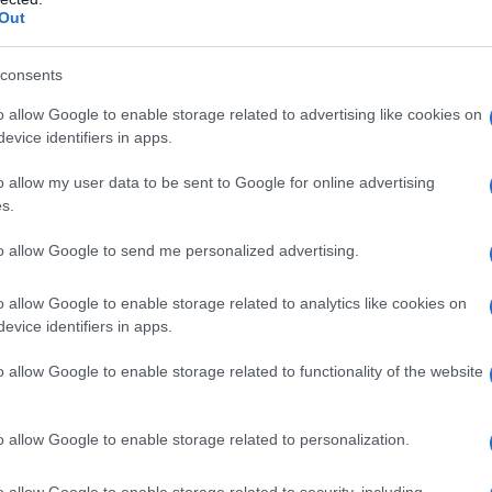
Out
p.p.i.
consents
o allow Google to enable storage related to advertising like cookies on
qualsiasi degli eccipienti elencati al paragrafo 6.1,
evice identifiers in apps.
la piperazina. Pazienti con grave insufficienza renale
 10 ml/min.
o allow my user data to be sent to Google for online advertising
s.
to allow Google to send me personalized advertising.
giorno
Popolazioni speciali
Pazienti anziani
Sulla
o allow Google to enable storage related to analytics like cookies on
iani con funzionalità renale normale, non risulta
evice identifiers in apps.
azienti con compromissione renale da moderato a
entino il rapporto efficacia/sicurezza nei pazienti
o allow Google to enable storage related to functionality of the website
rizina è prevalentemente escreta per via renale
 possono essere utilizzati trattamenti alternativi, gli
alizzati in base alla funzionalità renale. Fare
o allow Google to enable storage related to personalization.
e la dose come indicato. Per utilizzare tale tabella
della clearance della creatinina (CL
) del paziente
cr
o allow Google to enable storage related to security, including