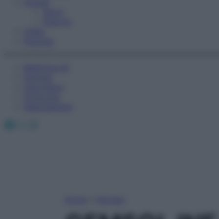
Fitness
Sport
Esercizi
Video
Podcast
Medicina AZ
Farmaci
Calcolatori
Oroscopo
Abbonamenti
Facebook
X
Instagram
Home
»
Farmaci