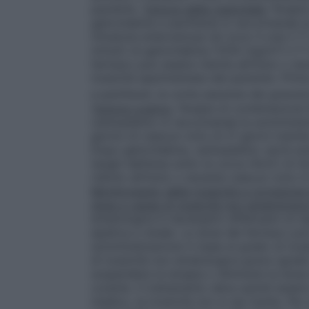
paziente.
Tumore della mammella
Terapia
gemcitabina e paclitaxel si raccomanda l
infusione endovenosa (di circa 3 ore) il 1
minuti) di gemcitabina (1250 mg/m²) il 1° e
farmaco può essere ridotta all’inizio o du
tossicità sperimentata dal paziente. Prim
e paclitaxel, la conta assoluta dei granul
Tumore ovarico
Terapia di combinazione
carboplatino si raccomanda la somministr
giorno di ciascun ciclo di 21 giorni trami
Dopo gemcitabina, carboplatino verrà som
target dell’area sotto la curva (AUC) di 
ridotto all’inizio o durante ciascun ciclo 
Monitoraggio della tossicità e correzione 
dose a causa di tossicità non ematologic
ematologica è necessario effettuare un es
epatica e renale. La dose del farmaco può e
somministrazione in base al grado di tossi
di tossicità non ematologica grave (grad
sospendere la terapia o diminuire la dose
curante. Il trattamento deve quindi essere
medico, la tossicità non si sia risolta. Per