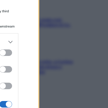
 third
Aria condizionata: usala così,
senza rischiare raffreddore & Co.
Downstream
er and store
to grant or
ed purposes
Mindfulness tra le vette: a Cortina
due giorni lontani da stress e
ansia da smartphone