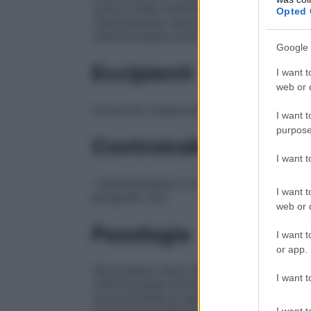
tumore della mammella non resecabile lo
Opted 
chemioterapia adiuvante/neoadiuvante. A 
chemioterapia precedente deve aver inclus
Google 
Eccipienti
I want t
web or d
Acqua per preparazioni iniettabili Acido c
I want t
purpose
Controindicazioni
I want 
• Ipersensibilità al principio attivo o a u
I want t
paragrafo 4.6).
web or d
Posologia
I want t
or app.
Gemcitabina deve essere prescritta unicam
I want t
chemioterapia antitumorale.
Posologia
Tu
raccomandata di gemcitabina è di 1000 m
I want t