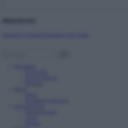
Abbonati ora!
Starbene ti regala benessere ogni mese!
Benessere
Psicologia
Rimedi naturali
Bellezza
Salute
News
Problemi e soluzioni
Alimentazione
Mangiare sano
Diete
Ricette