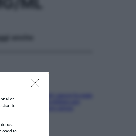
MG/ML
ggi anche
Doccia, lavarsi tutti i giorni fa male
sonal or
alla pelle? I miti da sfatare per
ection to
proteggerla davvero senza
stressarla
nterest-
closed to