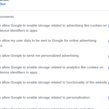
calmente ricorrente o metastatico recidivo dopo
Out
meno che clinicamente controindicato, la
o un’antraciclina.
consents
o allow Google to enable storage related to advertising like cookies on
evice identifiers in apps.
loridrico diluito (per l’aggiustamento del pH)
o allow my user data to be sent to Google for online advertising
s.
to allow Google to send me personalized advertising.
no qualsiasi degli eccipienti. • Allattamento (vedere
o allow Google to enable storage related to analytics like cookies on
evice identifiers in apps.
o allow Google to enable storage related to functionality of the website
ente da un medico qualificato nell’uso della
o allow Google to enable storage related to personalization.
more della vescica
Terapia di combinazione
La dose
g/m²di superficie corporea somministrata tramite
o allow Google to enable storage related to security, including