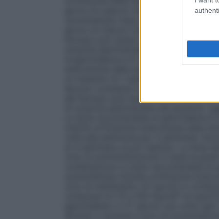
un’infusione della durata di 30 minuti. La d
giorno di ciascun ciclo di 28 giorni, in c
authenti
somministrato dopo gemcitabina alla dose
giorno di ciascun ciclo di 28 giorni. Quest
farmaco può essere ridotto all’inizio o du
tossicità sperimentata dal paziente.
Tumo
di gemcitabina è di 1000 mg/m²di superfi
endovenosa della durata di 30 minuti. Que
un massimo di 7 settimane, facendo seguir
devono consistere in un’iniezione alla se
del farmaco può essere ridotto all’inizio 
di tossicità sperimentata dal paziente.
Tu
La dose raccomandata di gemcitabina è d
tramite un’infusione endovenosa della dur
volta alla settimana per 3 settimane, fac
di 4 settimane va poi ripetuto. La dose del
ciclo di somministrazione in base al grad
combinazione
La dose raccomandata di g
somministrata tramite un’infusione endoven
ciclo di trattamento (21 giorni) in combin
comprese tra 75 e 100 mg/mÂ² di superfic
gemcitabina o il 2° giorno una volta ogni
all’inizio o durante il ciclo di somministr