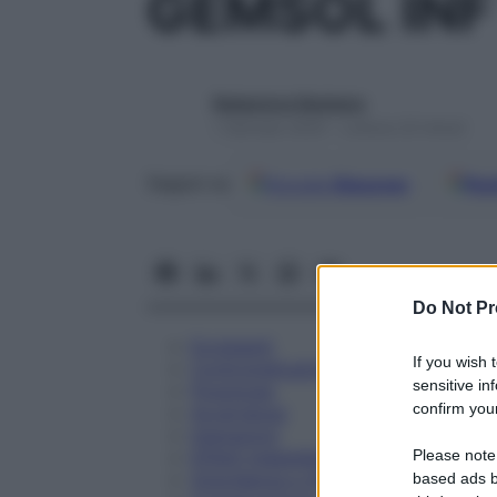
GEMSOL INF
Redazione Starbene
1 Gennaio 2025 – Lettura 22 minuti
Google
Discover
Fon
Seguici su
Do Not Pr
Eccipienti
If you wish 
Controindicazioni
sensitive in
Posologia
confirm your
Avvertenze
Interazioni
Please note
Effetti Indesiderati
Gravidanza e Allattamento
based ads b