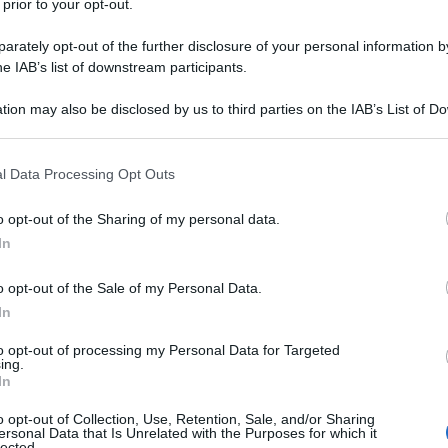
 prior to your opt-out.
rately opt-out of the further disclosure of your personal information by
he IAB’s list of downstream participants.
ATO
tion may also be disclosed by us to third parties on the IAB’s List of 
Descrizione tipo ricetta:
OSP – USO
 that may further disclose it to other third parties.
OSPEDALIERO
 that this website/app uses one or more Google services and may gath
l Data Processing Opt Outs
Forma farmaceutica:
SOLUZIONE PER
including but not limited to your visit or usage behaviour. You may click 
INFUSIONE CONC
 to Google and its third-party tags to use your data for below specifi
o opt-out of the Sharing of my personal data.
ogle consent section.
no, è indicata nel trattamento del tumore della
In
o. Gemcitabina è indicata per il trattamento dei
 localmente avanzato o metastatico. Gemcitabina, in
o opt-out of the Sale of my Personal Data.
r il trattamento di prima linea dei pazienti con
In
e (NSCLC) localmente avanzato o metastatico. La
nsiderata nei pazienti anziani o in quelli con
to opt-out of processing my Personal Data for Targeted
è indicata per il trattamento delle pazienti con
ing.
avanzato o metastatico, in associazione con
In
cidivante dopo un intervallo libero da recidiva di
rima linea con un preparato a base di platino.
o opt-out of Collection, Use, Retention, Sale, and/or Sharing
ersonal Data that Is Unrelated with the Purposes for which it
l, è indicata per il trattamento delle pazienti con
lected.