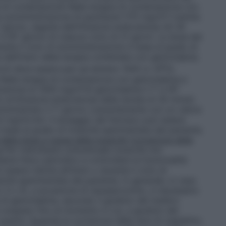
 di combinazione
Nella terapia di combinazione con
a somministrazione di paclitaxel (175 mg/m²) tramite
° giorno, seguita dall’infusione endovenosa (di 30
 l’8° giorno di ciascun ciclo di 21 giorni. La dose del
rante il ciclo di somministrazione in base al grado di
a dell’inizio della terapia combinata con gemcitabina
6
ociti deve essere pari ad almeno 1500 (x 10
/l).
Nella terapia di combinazione con gemcitabina e
azione di 1000 mg/m²di gemcitabina il 1° e l’8°
te un’infusione endovenosa della durata di 30 minuti.
ministrato il 1° giorno coerentemente con un valore
4,0 mg/ml∙min. Il dosaggio del farmaco può essere
in base al grado di tossicità sperimentata dal paziente.
della dose a causa della tossicità
Correzione della
a
Per individuare un’eventuale tossicità non
ame fisico periodico e controllare la funzionalità
ssere ridotta all’inizio o durante il ciclo di
cità sperimentata dal paziente. In generale, in caso
o 3 o 4), a eccezione di nausea/vomito, è necessario
 di gemcitabina, secondo il giudizio del medico
 sospeso fino al momento in cui, a giudizio del
 quanto riguarda la correzione delle dosi di cisplatino,