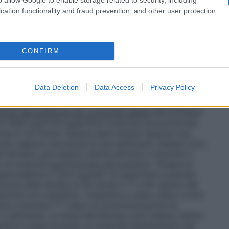
ose deve essere somministrata il 1°, l’8° e il 15°
ombinazione con cisplatino. Cisplatino va
cation functionality and fraud prevention, and other user protection.
 raccomandata di 70 mg/m²il 1° giorno o il 2°
o ciclo di 4 settimane va poi ripetuto. Il dosaggio del
rante il ciclo di somministrazione in base al grado di
re del pancreas
Monoterapia
La dose raccomandata
CONFIRM
cie corporea somministrata tramite un’infusione
sta deve essere ripetuta una volta alla settimana per
e una pausa di una settimana. I cicli successivi
Data Deletion
Data Access
Privacy Policy
ttimana per 3 settimane consecutive su 4. Il dosaggio
o durante il ciclo di somministrazione in base al grado
more del polmone non a piccole cellule
Monoterapia
i 1000 mg/m²di superficie corporea somministrata
ata di 30 minuti. Questa deve essere ripetuta una
endo seguire una pausa di una settimana. Questo ciclo
 farmaco può essere ridotta all’inizio o durante il
o di tossicità sperimentata dal paziente.
Terapia di
emcitabina è 1250 mg/mÂ² di superficie corporea
osa della durata di 30 minuti il 1° e l’8° giorno del
azione con cisplatino. Cisplatino è stato usato a dosi
ie corporea il 1° dopo la somministrazione di
 3 settimane. La dose del farmaco può essere ridotta
azione in base al grado di tossicità sperimentata dal