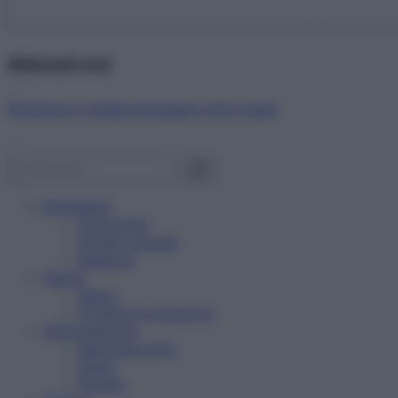
Abbonati ora!
Starbene ti regala benessere ogni mese!
Benessere
Psicologia
Rimedi naturali
Bellezza
Salute
News
Problemi e soluzioni
Alimentazione
Mangiare sano
Diete
Ricette