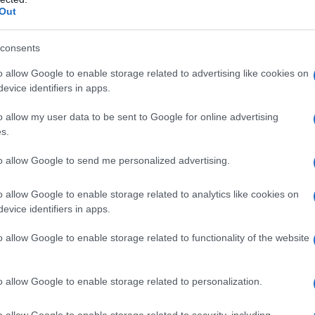
Out
 attivi o degli eccipienti. Pazienti affetti da
tica, morbo di Parkinson e altre affezioni
erapia con anticolinergici. Casi in cui la stimolazione
consents
 pericolosa, per esempio in presenza di emorragia
 meccanica. Pazienti affetti da Porfiria. Bambini al di
o allow Google to enable storage related to advertising like cookies on
nto (vedere paragrafo 4.6).
evice identifiers in apps.
o allow my user data to be sent to Google for online advertising
s.
a dei pasti o al momento dell’insorgenza dei disturbi,
to allow Google to send me personalized advertising.
consigliate: in particolare i pazienti anziani devono
 L’uso del prodotto è limitato ai pazienti adulti.
o allow Google to enable storage related to analytics like cookies on
evice identifiers in apps.
o allow Google to enable storage related to functionality of the website
 di neurolettici – fenotiazine, butirrofenoni,
e paragrafo 4.5). È stata segnalata la sindrome
o allow Google to enable storage related to personalization.
ia in monoterapia, sia in associazione ai
so di sintomi di sindrome neurolettica maligna, la
o allow Google to enable storage related to security, including