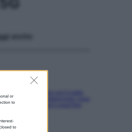
 5G
ggi anche
Perché la pressione con il caldo
sonal or
scende e sale all’improvviso: cosa
ection to
succede alle donne e cosa fare
subito
nterest-
closed to