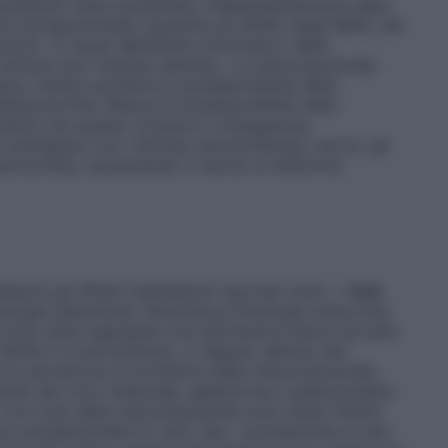
e fenotiazine viene aumentata, indipendentemente dalla
i extrapiramidali) Aumenta gli effetti degli IMAO, dei
iclici. A causa dell’effetto procinetico della
farmaci può risultare alterato. La metoclopramide
sina, mentre aumenta la biodisponibilità della
ll’apomorfina. Riduce la biodisponibilità della
tuttavia che questo comporti conseguenze
interagisce con i farmaci serotoninergici (ad es. gli
a serotonina), aumentando il rischio di sindrome
tarsi gli effetti indesiderati riportati sotto: •
Con
ologie sistemiche:
Stanchezza
Patologie endocrine:
sono state segnalate crisi ipertensive talora ad esito
i Geffer è controindicato. A seguito dell’uso del
te la secrezione di prolattina della metoclopramide,
sturbi del ciclo mestruale, galattorrea e ginecomastia
Con l’uso della metoclopramide sono state riferite
ni extrapiramidali di vario tipo, normalmente di tipo