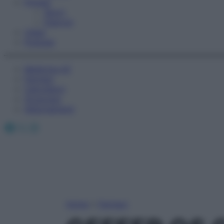
Fitness
Sport
Esercizi
Video
Podcast
Medicina AZ
Farmaci
Calcolatori
Oroscopo
Abbonamenti
Facebook
X
Instagram
Home
»
Farmaci