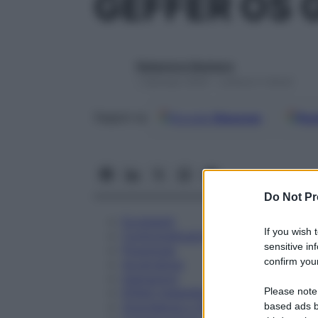
GEFFER OS 
Redazione Starbene
1 Gennaio 2025 – Lettura 5 minuti
Google
Discover
Fon
Seguici su
Do Not Pr
Eccipienti
If you wish 
Controindicazioni
sensitive in
Posologia
confirm your
Avvertenze
Interazioni
Please note
Effetti Indesiderati
Gravidanza e Allattamento
based ads b