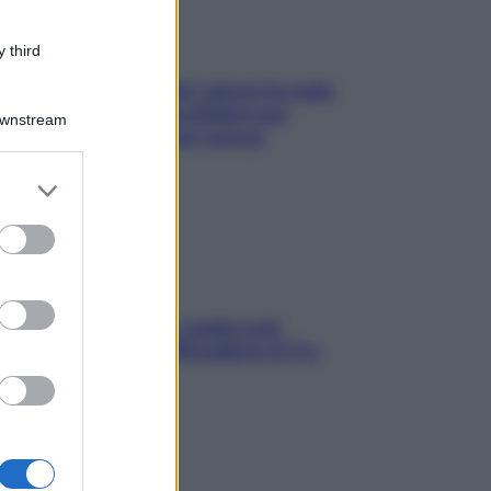
 third
Doccia, lavarsi tutti i giorni fa male
alla pelle? I miti da sfatare per
Downstream
proteggerla davvero senza
stressarla
er and store
to grant or
ed purposes
Aria condizionata: usala così,
senza rischiare raffreddore & Co.