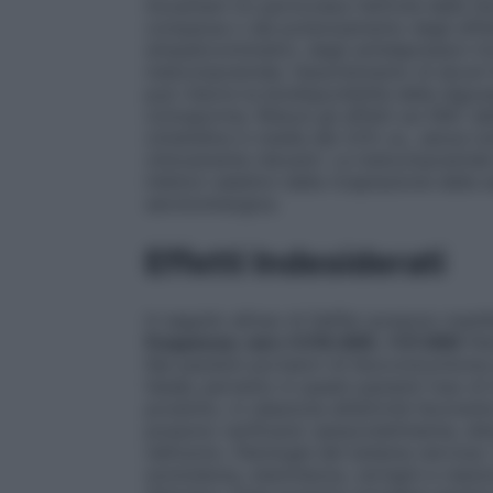
tioxanteni (in particolare l’attività dell
comparsa o dal potenziamento degli effett
simpaticomimetici, degli antidepressivi tric
metoclopramide, l’assorbimento di alcuni 
può ridurre la biodisponibilità della digos
ciclosporina. Riduce gli effetti sul SNC de
cimetidina in media del 22% ca., senza 
clinicamente rilevanti. La metoclopramide 
inibitori selettivi della ricaptazione dell
serotoninergica.
Effetti Indesiderati
In seguito all’uso di Geffer possono manifes
frequenza: raro ≥1/10.000, <1/1.000
Pat
Nei pazienti portatori di feocromocitoma 
fatale; pertanto in questi pazienti l’uso d
prodotto, in relazione all’attività favoren
possono verificarsi: iperprolattinemia, di
nell’uomo.
Patologie del sistema nervoso:
sonnolenza, stanchezza, vertigini e reazio