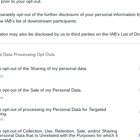
 prior to your opt-out.
rately opt-out of the further disclosure of your personal information by
he IAB’s list of downstream participants.
TICONE/POTASSIO CITRATO/ACIDO
DIO BICARBONATO
tion may also be disclosed by us to third parties on the IAB’s List of 
 that may further disclose it to other third parties.
Descrizione tipo ricetta:
OTC – LIBERA
VENDITA
 that this website/app uses one or more Google services and may gath
l Data Processing Opt Outs
including but not limited to your visit or usage behaviour. You may click 
Forma farmaceutica:
GRANULATO
 to Google and its third-party tags to use your data for below specifi
o opt-out of the Sharing of my personal data.
ogle consent section.
(dolore e bruciore di stomaco), quando
In
to gastrico, nausea, aerofagia e meteorismo.
o opt-out of the Sale of my Personal Data.
In
to opt-out of processing my Personal Data for Targeted
ing.
In
o opt-out of Collection, Use, Retention, Sale, and/or Sharing
ersonal Data that Is Unrelated with the Purposes for which it
lected.