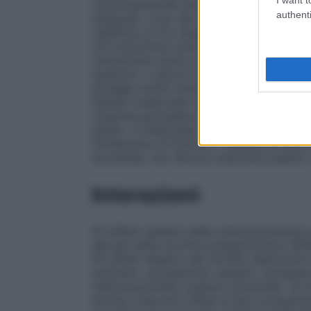
metoclopramide deve essere interrotta im
authenti
adeguato. L’uso del prodotto può dar luogo
vigilanza; di ciò tengano conto i pazienti 
con macchinari potenzialmente pericolosi
trattamento senza risultati apprezzabili, 
superare i 3 giorni di trattamento consec
dosaggi minimi indicati (vedere paragrafo
Questo medicinale contiene 288 mg di sod
massima giornaliera raccomandata dall’OM
adulto. Il medicinale contiene saccarosio: I
intolleranza al fruttosio, malassorbimento
isomaltasi, non devono assumere questo 
Interazioni
Gli effetti sedativi della metoclopramide so
derivati della morfina antagonizzano l’eff
Gli effetti sedativi dei farmaci deprimenti
ansiolitici, antistaminici sedativi, antidepre
metoclopramide risultano potenziati. Va 
farmaci inducenti effetti di tipo extrapiram