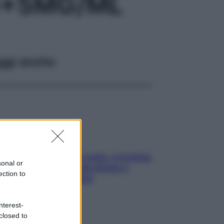
G+5MG/ML
ggi anche
Mindfulness tra le vette: a Cortina
sonal or
due giorni lontani da stress e
ection to
ansia da smartphone
nterest-
closed to