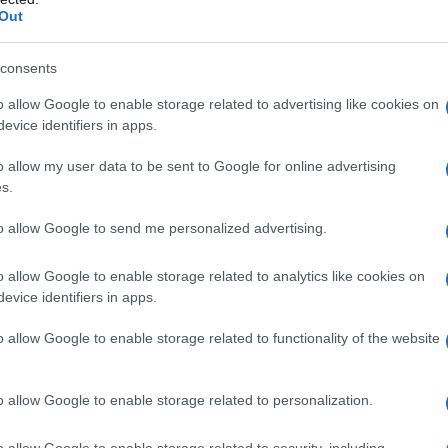
Out
) o ad uno qualsiasi degli eccipienti elencati al
 di tipo reattivo, comprese l’asma bronchiale in atto o
consents
 ostruttiva severa. § Bradicardia sinusale, sindrome
locco atrioventricolare di secondo o terzo grado, non
o allow Google to enable storage related to advertising like cookies on
ardiaco manifesto, shock cardiogeno.
evice identifiers in apps.
o allow my user data to be sent to Google for online advertising
s.
dulti (compresi gli anziani)
La dose raccomandata
to allow Google to send me personalized advertising.
hio o negli occhi affetti, una volta al giorno,
 essere somministrato ogni giorno alla stessa ora. I
o allow Google to enable storage related to analytics like cookies on
T (formulazione multidose) suggeriscono che la
evice identifiers in apps.
efficace rispetto alla somministrazione mattutina
essario prendere in considerazione la compliance del
o allow Google to enable storage related to functionality of the website
one mattutina o serale (vedere paragrafo 5.1). Il
nouso; un contenitore è sufficiente per il
ale soluzione non utilizzata deve essere gettata
o allow Google to enable storage related to personalization.
nticata una dose, il trattamento deve essere
do lo schema. La dose non deve superare quella di
o allow Google to enable storage related to security, including