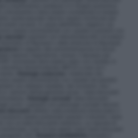
al e insufficienza cardiaca) e in terapia ipotensiva
 criticamente e deve essere considerata la terapia
alattie cardiovascolari devono essere monitorati per
eventi avversi. A causa dell’effetto negativo sul
vono essere somministrati con cautela a pazienti con
e vascolari
I pazienti con disturbi/disordini circolatori
el fenomeno di Raynaud o della sindrome di Raynaud)
iratorie
In seguito alla somministrazione di alcuni
ate reazioni respiratorie, incluso il decesso per
FORT monodose deve essere usato con cautela, in
struttiva lieve/moderata (BPCO) e solo se il
rischio.
Patologie endocrine
I medicinali che
no essere somministrati con cautela nei pazienti
zienti con diabete instabile, dal momento che i
e i sintomi dell’ipoglicemia acuta. I beta-bloccanti
rtiroidismo.
Patologie corneali
I beta-bloccanti
gli occhi. I pazienti con patologie corneali devono
eta-bloccanti
L’effetto sulla pressione intraoculare o
nti possono essere potenziati quando il timololo viene
to con un beta-bloccante sistemico. La risposta di
monitorata. L’uso di due agenti topici beta-bloccanti
paragrafo 4.5).
Reazioni anafilattiche
Durante il