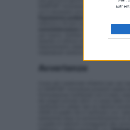
una goccia al giorno nell’occhio o negli oc
GANFORT monodose non è stato studiato in
authenti
cui è necessario procedere con cautela nel
Popolazione pediatrica
La sicurezza e l’
inferiore a 18 anni non sono state stabilit
somministrazione
Qualora fosse necessar
uso topico, instillare ciascun medicinale co
Quando si utilizza un’occlusione nasolacri
l’assorbimento sistemico è ridotto. Ciò p
indesiderati sistemici e un aumento dell’att
Avvertenze
Come altri medicinali oftalmici per uso top
in GANFORT monodose possono essere ass
(formulazione multidose) non è stato oss
dei singoli principi attivi. A causa della
verificarsi lo stesso tipo di reazioni avve
(ADR) di quelle che si verificano con i bet
sistemiche dopo la somministrazione di med
a quella di reazioni conseguenti alla somm
sistemico, vedere paragrafo 4.2.
Patolog