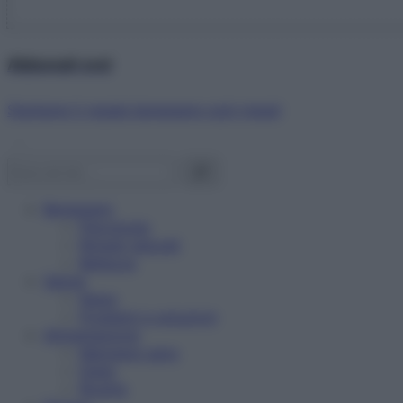
Abbonati ora!
Starbene ti regala benessere ogni mese!
Benessere
Psicologia
Rimedi naturali
Bellezza
Salute
News
Problemi e soluzioni
Alimentazione
Mangiare sano
Diete
Ricette