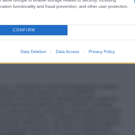
chi affetti.
Insufficienza renale ed epatica
 pazienti con insufficienza epatica o renale, per
cation functionality and fraud prevention, and other user protection.
 trattamento di pazienti affetti da tali patologie.
efficacia di GANFORT monodose nei bambini di età
e. Non ci sono dati disponibili.
Modo di
io l’impiego di più di un medicinale oftalmico per
CONFIRM
n un intervallo di almeno 5 minuti l’uno dall’altro.
male o se si chiudono le palpebre per 2 minuti,
otrebbe comportare una riduzione degli effetti
Data Deletion
Data Access
Privacy Policy
ività locale.
ico, i principi attivi (timololo/bimatoprost) presenti
orbiti a livello sistemico. Con GANFORT
ervato alcun incremento dell’assorbimento sistemico
 componente beta-adrenergica, il timololo, potrebbe
rse cardiovascolari, polmonari e altre reazioni avverse
a-bloccanti sistemici. L’incidenza di reazioni avverse
icinali oftalmici per uso topico è inferiore rispetto
inistrazione sistemica. Per ridurre l’assorbimento
ie cardiache
I pazienti con patologie cardiovascolari