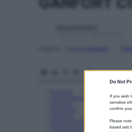
GANFORT C
Redazione Starbene
1 Gennaio 2025 – Lettura 14 minuti
Google
Discover
Fon
Seguici su
Do Not Pr
Eccipienti
If you wish 
Controindicazioni
sensitive in
Posologia
confirm your
Avvertenze
Interazioni
Please note
Effetti Indesiderati
Gravidanza e Allattamento
based ads b