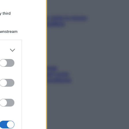
 third
SOS pelle irritabile: tutte le mosse
per riportarla in equilibrio
Downstream
er and store
to grant or
ed purposes
Capelli spezzati lungo
l’attaccatura? Scopri come
risolvere l’annoso problema