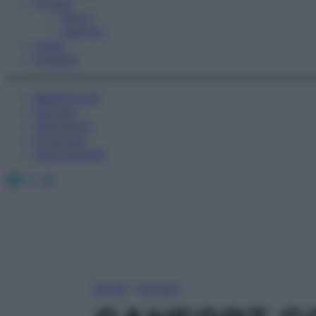
Fitness
Sport
Esercizi
Video
Podcast
Medicina AZ
Farmaci
Calcolatori
Oroscopo
Abbonamenti
Facebook
X
Instagram
Home
»
Farmaci