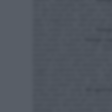
(per es. coronaropatie, angina di Prinzmet
con beta-bloccanti devono essere valutati
con altri principi attivi. I pazienti con m
segni di peggioramento delle patologie ed 
tempo di conduzione, i beta-bloccanti de
blocco cardiaco di primo grado.
Patologi
periferici severi (cioè forme avanzate d
vanno trattati con cautela.
Patologie resp
beta-bloccanti oftalmici sono state segnal
broncospasmo in pazienti asmatici. GAN
pazienti con broncopneumopatia cronica o
potenziale beneficio supera il potenziale 
inducono un blocco beta-adrenergico devo
soggetti a ipoglicemia spontanea o nei pa
betabloccanti possono mascherare i segni 
possono inoltre mascherare i segni di ipe
oftalmici potrebbero indurre secchezza de
essere trattati con cautela.
Altri agenti b
gli effetti sistemici noti dei beta-blocca
somministrato a pazienti già in trattamen
questi pazienti deve essere attentamente 
adrenergici non è raccomandato (vedere 