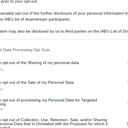
 prior to your opt-out.
rately opt-out of the further disclosure of your personal information by
he IAB’s list of downstream participants.
MATOPROST
tion may also be disclosed by us to third parties on the IAB’s List of 
Descrizione tipo ricetta:
RR – RIPETIBILE
 that may further disclose it to other third parties.
10V IN 6MESI
 that this website/app uses one or more Google services and may gath
l Data Processing Opt Outs
Forma farmaceutica:
COLLIRIO
including but not limited to your visit or usage behaviour. You may click 
 to Google and its third-party tags to use your data for below specifi
IO) in pazienti adulti con glaucoma ad angolo aperto
o opt-out of the Sharing of my personal data.
ogle consent section.
ondono adeguatamente ai beta-bloccanti o agli
In
ico.
o opt-out of the Sale of my Personal Data.
In
to opt-out of processing my Personal Data for Targeted
ing.
ptaidrato Acido citrico monoidrato Acido cloridrico
In
 Acqua depurata
o opt-out of Collection, Use, Retention, Sale, and/or Sharing
ersonal Data that Is Unrelated with the Purposes for which it
lected.