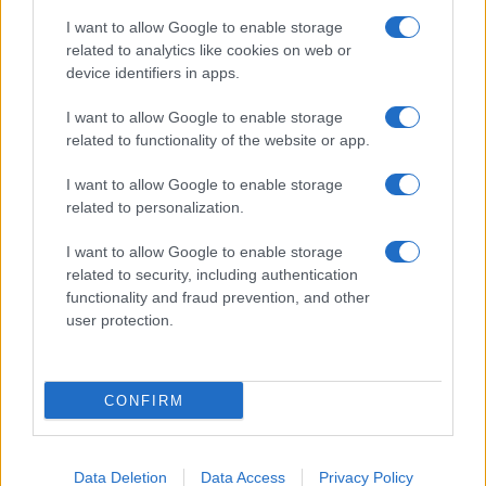
I want to allow Google to enable storage
related to analytics like cookies on web or
device identifiers in apps.
I want to allow Google to enable storage
related to functionality of the website or app.
I want to allow Google to enable storage
related to personalization.
I want to allow Google to enable storage
related to security, including authentication
functionality and fraud prevention, and other
user protection.
CONFIRM
Data Deletion
Data Access
Privacy Policy