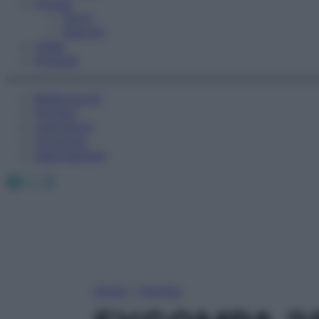
Fitness
Sport
Esercizi
Video
Podcast
Medicina AZ
Farmaci
Calcolatori
Oroscopo
Abbonamenti
Facebook
X
Instagram
Home
»
Farmaci