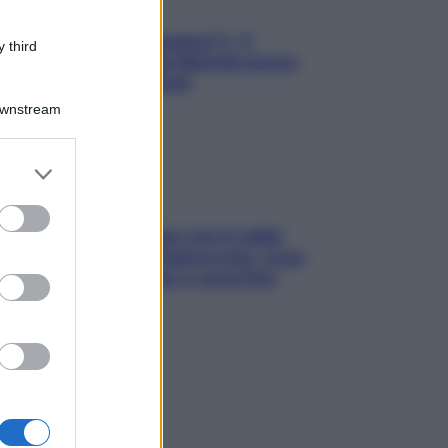
«Oggi che se magnamo?»: 4
 third
ricette facili di Max Mariola senza
pesare gli ingredienti
Downstream
er and store
to grant or
ed purposes
Perché la pressione con il caldo
scende e sale all’improvviso: cosa
succede alle donne e cosa fare
subito