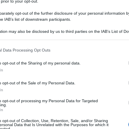
 prior to your opt-out.
rately opt-out of the further disclosure of your personal information by
he IAB’s list of downstream participants.
tion may also be disclosed by us to third parties on the IAB’s List of 
Descrizione tipo ricetta:
RR – RIPETIBILE
 that may further disclose it to other third parties.
10V IN 6MESI
 that this website/app uses one or more Google services and may gath
l Data Processing Opt Outs
Forma farmaceutica:
COMPRESSE
including but not limited to your visit or usage behaviour. You may click 
RIVESTITE
 to Google and its third-party tags to use your data for below specifi
o opt-out of the Sharing of my personal data.
ogle consent section.
In
Presenza Lattosio:
Si
o opt-out of the Sale of my Personal Data.
untivo di crisi epilettiche parziali, con o senza
ulti e adolescenti dai 12 anni di età affetti da
In
amento aggiuntivo di crisi tonico-cloniche
 adolescenti dai 12 anni di età affetti da epilessia
to opt-out of processing my Personal Data for Targeted
ing.
 5.1).
In
o opt-out of Collection, Use, Retention, Sale, and/or Sharing
ersonal Data that Is Unrelated with the Purposes for which it
lected.