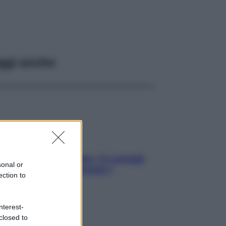
ggi anche
Sicurezza al volante: i 5 consigli
sonal or
dell’ex pilota di Formula 1
ection to
nterest-
closed to