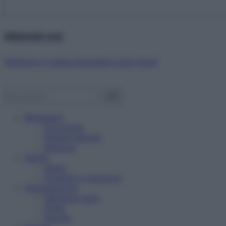
Abbonati ora!
Starbene ti regala benessere ogni mese!
Benessere
Psicologia
Rimedi naturali
Bellezza
Salute
News
Problemi e soluzioni
Alimentazione
Mangiare sano
Diete
Ricette