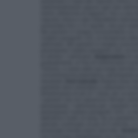
aumentata in base alla risposta clinica e a
(settimanalmente oppure ogni due settima
merito all’emivita di seguito), fino a una
risposta clinica e alla tollerabilità indivi
aumentata fino a 12 mg/die, che può esser
Nei pazienti in terapia concomitante con 
(vedere paragrafo 4.5), la titolazione del
settimane. Nei pazienti in terapia concomi
perampanel (vedere paragrafo 4.5), la tito
di almeno 1 settimana.
Sospensione
Si ra
gradualmente, al fine di minimizzare il pot
Tuttavia, a causa della sua lunga emivita 
concentrazione plasmatica, perampanel pu
necessità.
Dosi mancate
Singola dose man
paziente deve attendere e assumere la do
dimenticanza di più di 1 dose, per un per
i pazienti che non assumono farmaci antie
perampanel, 1 settimana per i pazienti c
perampanel (vedere paragrafo 4.5)), si de
dall’ultimo livello di dose. Se un paziente
periodo continuato di più di 5 emivite, s
posologia iniziale sopra riportate.
Anziani
con Fycompa nell’epilessia non hanno incl