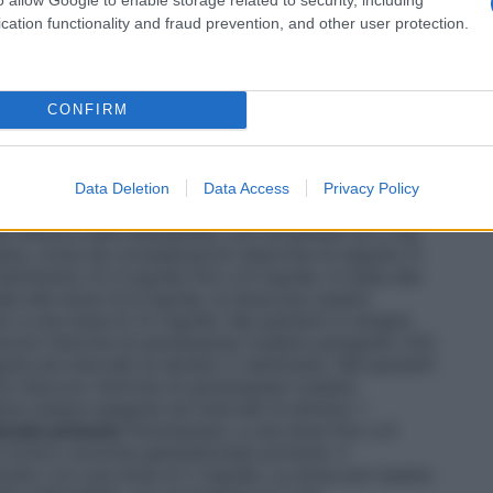
 qualsiasi degli eccipienti elencati al paragrafo 6.1.
cation functionality and fraud prevention, and other user protection.
CONFIRM
ve essere titolato in base alla risposta del singolo
o tra efficacia e tollerabilità. Perampanel deve essere
, al momento di coricarsi.
Crisi epilettiche parziali
, si è dimostrato una terapia efficace nelle crisi
Data Deletion
Data Access
Privacy Policy
 essere iniziato con una dose di 2 mg/die. La dose
clinica e alla tollerabilità, con incrementi di 2 mg
ne, come da considerazioni descritte di seguito in
ntenimento di 4 mg/die fino a 8 mg/die. In base alla
duale alla dose di 8 mg/die, la dose può essere
o a una dose di 12 mg/die. Nei pazienti in terapia
cono l’emivita di perampanel (vedere paragrafo 4.5),
uita ad intervalli di almeno 2 settimane. Nei pazienti
he riducono l’emivita di perampanel (vedere
deve essere eseguita ad intervalli di almeno 1
izzate primarie
Perampanel, a una dose fino a 8
i tonico-cloniche generalizzate primarie. Il
ziato con una dose di 2 mg/die. La dose può essere