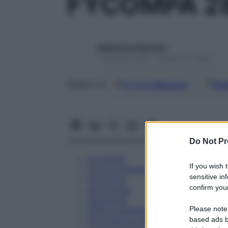
FYCOMPA 2
Redazione Starbene
1 Gennaio 2025 – Lettura 21 minuti
Google
Discover
Fon
Seguici su
Do Not Pr
Eccipienti
If you wish 
Controindicazioni
sensitive in
Posologia
confirm your
Avvertenze
Interazioni
Please note
Effetti Indesiderati
Gravidanza e Allattamento
based ads b