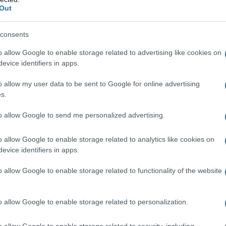
Out
 con film
Nucleo
Lattosio monoidrato
one Povidone K-29/32 Magnesio stearato (E470b)
sse rivestite con film
Nucleo
Lattosio monoidrato
consents
ne Povidone K-29/32 Cellulosa microcristallina
o allow Google to enable storage related to advertising like cookies on
 compresse rivestite con film
Film di rivestimento
evice identifiers in apps.
nio biossido (E171) Ossido di ferro giallo (E172)
 compresse rivestite con film
Film di rivestimento
o allow my user data to be sent to Google for online advertising
anio biossido (E171) Ossido di ferro rosso (E172)
ilm
Film di rivestimento
Ipromellosa 2910 Talco
s.
sido di ferro rosso (E172)
Fycompa 8 mg compresse
omellosa 2910 Talco Macrogol 8000 Titanio biossido
to allow Google to send me personalized advertising.
o di ferro nero (E172)
Fycompa 10 mg compresse
omellosa 2910 Talco Macrogol 8000 Titanio biossido
o allow Google to enable storage related to analytics like cookies on
inio d’indaco lacca di alluminio FD&C Blue #2 (E132)
evice identifiers in apps.
ilm
Film di rivestimento
Ipromellosa 2910 Talco
rminio d’indaco lacca di alluminio FD&C Blue #2
o allow Google to enable storage related to functionality of the website
o allow Google to enable storage related to personalization.
o allow Google to enable storage related to security, including