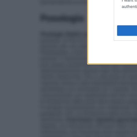
Ipersensibilità al principio attivo o ad uno
authenti
Posologia
Posologia
Adulti e adolescenti
Fycompa de
paziente, al fine di ottimizzare il rapport
assunto per via orale, una volta al giorno
Perampanel, a dosi da 4 mg/die a 12 mg/die
parziali. Il trattamento con Fycompa deve
può essere aumentata in base alla risposta 
(settimanalmente oppure ogni due settima
merito all’emivita), fino a una dose di ma
risposta clinica e alla tollerabilità indivi
aumentata con incrementi di 2 mg/die, fin
concomitante con medicinali che non ridu
la titolazione della dose deve essere eseg
in terapia concomitante con medicinali c
paragrafo 4.5), la titolazione della dose 
settimana.
Crisi tonico-cloniche general
mg/die, si è dimostrato efficace nelle cris
trattamento con Fycompa deve essere ini