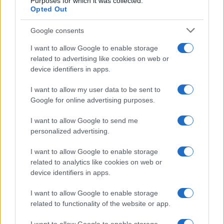
Purposes for which it was collected.
Opted Out
Google consents
I want to allow Google to enable storage
related to advertising like cookies on web or
device identifiers in apps.
I want to allow my user data to be sent to
Google for online advertising purposes.
I want to allow Google to send me
personalized advertising.
I want to allow Google to enable storage
related to analytics like cookies on web or
device identifiers in apps.
I want to allow Google to enable storage
related to functionality of the website or app.