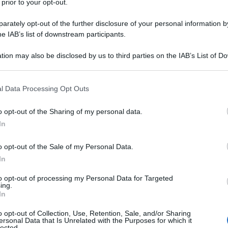
 prior to your opt-out.
rately opt-out of the further disclosure of your personal information by
he IAB’s list of downstream participants.
ORTISONE ACETATO
tion may also be disclosed by us to third parties on the IAB’s List of 
Descrizione tipo ricetta:
RR – RIPETIBILE
 that may further disclose it to other third parties.
10V IN 6MESI
 that this website/app uses one or more Google services and may gath
l Data Processing Opt Outs
Forma farmaceutica:
CREMA
including but not limited to your visit or usage behaviour. You may click 
DERMATOLOGICA
 to Google and its third-party tags to use your data for below specifi
o opt-out of the Sharing of my personal data.
ogle consent section.
In
o opt-out of the Sale of my Personal Data.
te.
In
to opt-out of processing my Personal Data for Targeted
ing.
In
o, glicerolo (85%), paraffina liquida, potassio sorbato
ll-rac-α-tocoferolo, acido cloridrico e acqua
o opt-out of Collection, Use, Retention, Sale, and/or Sharing
ersonal Data that Is Unrelated with the Purposes for which it
lected.