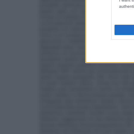
possibile verificarsi di assorbimento sist
authenti
essere usato con cautela nelle zone vicine
Evitare di mettere Fucidin H negli occhi 
corticosteroidi sistemici e topici possono e
presenta con sintomi come visione offuscat
rinvio a un oculista per la valutazione de
glaucoma o malattie rare come la coriore
segnalate dopo l’uso di corticosteroidi si
sistemico di corticosteroidi topici può ver
ipotalamo-ipofisi-surrene (HPA). Fucidin 
quanto pazienti pediatrici possono mostra
dell’asse HPA indotta da corticosteroidi t
adulti (vedere paragrafo 4.8). Sono stati r
di acido fusidico topico. Come con tutti gl
fusidico può aumentare il rischio di svilup
acido fusidico e idrocortisone acetato topi
sviluppare tale resistenza. Questo ridurrà
corticosteroide possa mascherare i sintom
antibiotico-resistenti. Fucidin H può esser
infezioni, l’aggravarsi di una infezione già
dovuta all’azione immunosoppressiva dei c
sistemico se l’infezione non può essere c