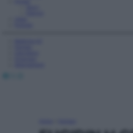
Fitness
Sport
Esercizi
Video
Podcast
Medicina AZ
Farmaci
Calcolatori
Oroscopo
Abbonamenti
Facebook
X
Instagram
Home
»
Farmaci