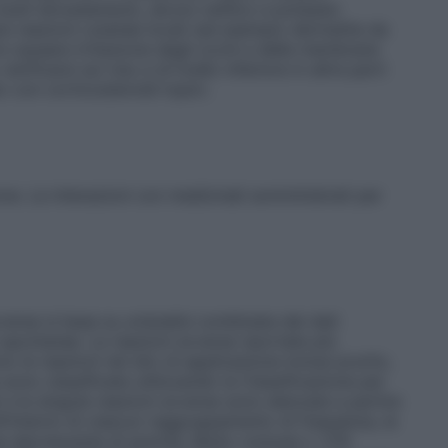
util idrossianisolo, alcool cetilico e potassio
re reazioni cutanee locali (ad esempio dermatite da
tre causare irritazione degli occhi e delle membrane
ficarsi sul viso e di livello inferiore in altre parti
 con corticosteroidi topici.
one. Le interazioni con medicinali somministrati per
verse si basa su un’analisi combinata dei dati
i spontanee. Le reazioni avverse riportate più
 le reazioni nel sito di applicazione inclusi prurito,
 sono classificate utilizzando la Classificazione per
le singole reazioni avverse sono elencate a partire
ll’interno di ciascun raggruppamento di frequenza, le
ne decrescente di gravità. Molto comune ≥ 1/10