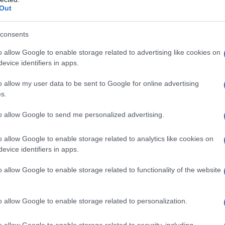
Out
consents
ualsiasi degli eccipienti elencati al paragrafo 6.1. A
o allow Google to enable storage related to advertising like cookies on
din H è controindicato nelle seguenti condizioni:
evice identifiers in apps.
ri, funghi o virus, sia non trattata o non controllata
fo 4.4). Manifestazioni cutanee collegate a processi
o allow my user data to be sent to Google for online advertising
ollate da una terapia adeguata. Dermatite periorale o
s.
to allow Google to send me personalized advertising.
o allow Google to enable storage related to analytics like cookies on
evice identifiers in apps.
H crema deve essere applicata sulle aree cutanee
di 2 settimane.
o allow Google to enable storage related to functionality of the website
o allow Google to enable storage related to personalization.
 con Fucidin H deve essere evitata. In base al sito di
Fucidin H deve sempre essere tenuto presente il
o allow Google to enable storage related to security, including