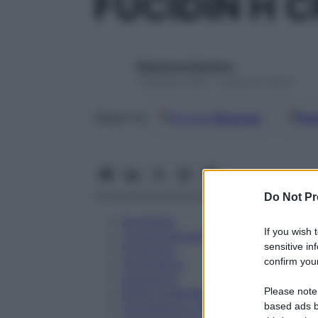
FUCIDIN H 
Redazione Starbene
1 Gennaio 2025 – Lettura 6 minuti
Google
Discover
Fon
Seguici su
Do Not Pr
Eccipienti
If you wish 
Controindicazioni
sensitive in
Posologia
confirm your
Avvertenze
Interazioni
Please note
Effetti Indesiderati
Gravidanza e Allattamento
based ads b