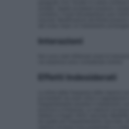
paragrafo 4.3). Fucidin H crema contiene b
sorbato. Questi eccipienti possono causa
contatto). Il butil idrossianisolo può inol
mucose. Modificazioni atrofiche possono veri
del corpo dopo un trattamento prolungato
Interazioni
Non sono stati effettuati studi di interazi
via sistemica sono considerate minime
Effetti Indesiderati
La stima della frequenza delle reazioni av
provenienti da studi clinici e segnalazion
frequentemente durante il trattamento sono
bruciore e irritazione. Le reazioni avverse
Sistemi e Organi (SOC) secondo MedDRA e 
da quelle più frequentemente riportate. A
reazioni avverse sono presentate in ordi