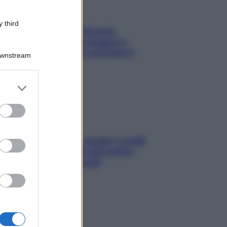
 third
Fame dopo cena? Perché
succede e 6 snack leggeri e
appetitosi che non rovinano il
Downstream
sonno
er and store
to grant or
ed purposes
Non solo Maldive: scopri i coralli
che si nascondono nel nostro
Mediterraneo (e come
proteggerli)