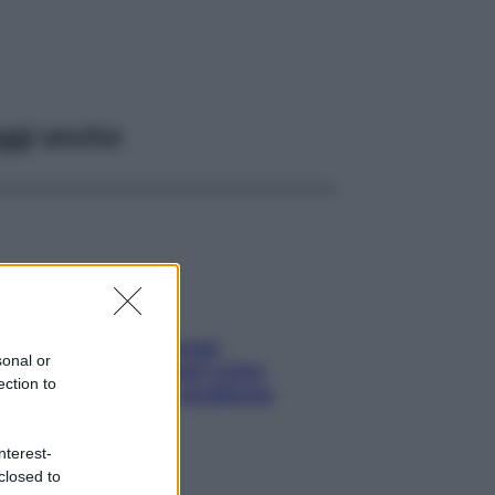
ggi anche
Capelli spezzati lungo
sonal or
l’attaccatura? Scopri come
ection to
risolvere l’annoso problema
nterest-
closed to