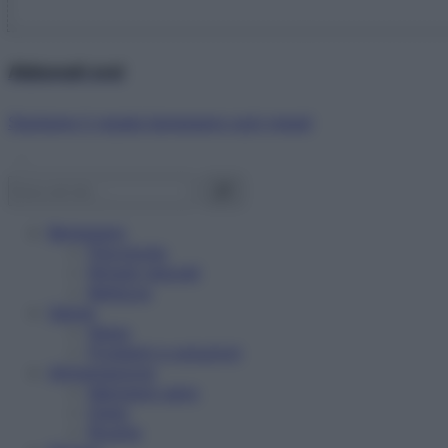
Abbonati ora!
Starbene ti regala benessere ogni mese!
Benessere
Psicologia
Rimedi naturali
Bellezza
Salute
News
Problemi e soluzioni
Alimentazione
Mangiare sano
Diete
Ricette