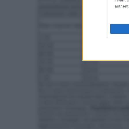
di 171 U.I. antiXa/kg. A titolo di esempio
somministrare sono le seguenti:
authenti
Trattamento delle trombosi venose prof
1 iniezione al giorno
Peso corporeo (kg)
Volume di nadroparin
< 50
0,4 ml
50-59
0,5 ml
60-69
0,6 ml
70-79
0,7 ml
80-89
0,8 ml
≥ 90
0,9 ml
Se non ci sono controindicazioni, iniziare
Non si deve interrompere il trattamento c
(International Normalised Ratio) richiesto
si deve effettuare il monitoraggio della c
precauzioni d’impiego).
Popolazione pedi
bambini ed adolescenti in quanto non esist
stabilire il dosaggio nei pazienti di età inf
aggiustamento posologico nell’anziano, a m