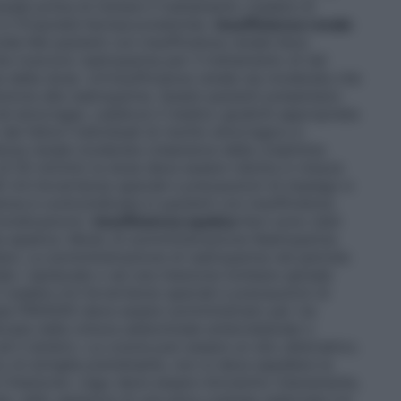
nale prima di iniziare il trattamento (vedere di
5.2 Proprietà farmacocinetiche).
Insufficienza renale
onde
Nei pazienti con insufficienza renale lieve
e ricevono nadroparina per il trattamento di tali
e della dose. Un’insufficienza renale sia moderata che
zione alla nadroparina. Questi pazienti presentano
d emorragia. Laddove il medico giudichi appropriata
ei fattori individuali di rischio emorragico e
enza renale moderata (clearance della creatinina
i 50 ml/min) la dose deve essere ridotta in misura
i 4.4 Avvertenze speciali e precauzioni di impiego e
ina è controindicata in pazienti con insufficienza
oindicazioni).
Insufficienza epatica
Non sono stati
nza epatica. Modo di somministrazione Nadroparina
are. La somministrazione di nadroparina nel periodo
le / epidurale o ad una iniezione lombare spinale
(vedere 4.4 Avvertenze speciali e precauzioni di
ea
FRAXODI deve essere somministrato per via
icata nella cintura addominale anterolaterale o
d il sinistro. La coscia può essere un sito alternativo.
zo di siringhe preriempite, non si deve espellere la
e l’iniezione. L’ago deve essere introdotto interamente,
 nello spessore di una plica cutanea realizzata tra