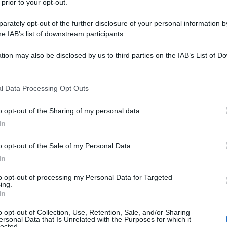
 prior to your opt-out.
rately opt-out of the further disclosure of your personal information by
he IAB’s list of downstream participants.
tion may also be disclosed by us to third parties on the IAB’s List of 
Descrizione tipo ricetta:
RR – RIPETIBILE
 that may further disclose it to other third parties.
10V IN 6MESI
 that this website/app uses one or more Google services and may gath
l Data Processing Opt Outs
Forma farmaceutica:
SOLUZIONE
including but not limited to your visit or usage behaviour. You may click 
INIETTABILE
 to Google and its third-party tags to use your data for below specifi
o opt-out of the Sharing of my personal data.
ogle consent section.
nde.
In
o opt-out of the Sale of my Personal Data.
In
co diluito, acqua per preparazioni iniettabili.
to opt-out of processing my Personal Data for Targeted
ing.
In
o opt-out of Collection, Use, Retention, Sale, and/or Sharing
ersonal Data that Is Unrelated with the Purposes for which it
lected.