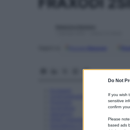
FRAXODI 2S
Redazione Starbene
1 Gennaio 2025 – Lettura 15 minuti
Google
Discover
Fon
Seguici su
Do Not Pr
Eccipienti
If you wish 
Controindicazioni
sensitive in
Posologia
confirm your
Avvertenze
Interazioni
Please note
Effetti Indesiderati
Gravidanza e Allattamento
based ads b