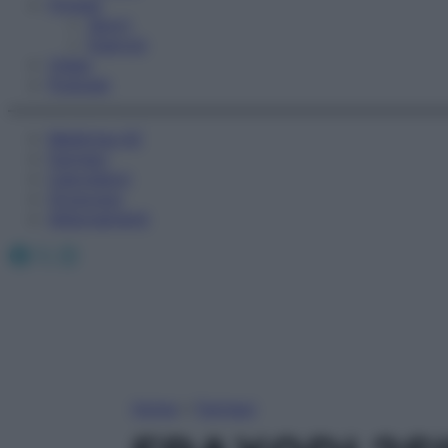
Fitness
Sport
Esercizi
Video
Podcast
Medicina AZ
Farmaci
Calcolatori
Oroscopo
Abbonamenti
Facebook
X
Instagram
Home
»
Farmaci