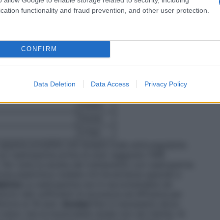
 e in funzione del peso del paziente le posologie da
cation functionality and fraud prevention, and other user protection.
onde
 per 10 giorni
CONFIRM
a per iniezione (ml)
UI antiXa
7600
9500
Data Deletion
Data Access
Privacy Policy
11400
13300
15200
17100
 appena possibile una terapia orale anticoagulante.
on nadroparina prima di aver raggiunto l’INR
. Per tutta la durata del trattamento con nadroparina
onta piastrinica (vedere 4.4 Avvertenze speciali e
atrica
La nadroparina non è raccomandata nei
ono dati sufficienti di sicurezza ed efficacia per
eriore ai 18 anni.
Anziani
Non è necessario alcun
eno che la funzionalità renale non sia ridotta. Si