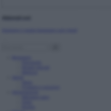
Abbonati ora!
Starbene ti regala benessere ogni mese!
Benessere
Psicologia
Rimedi naturali
Bellezza
Salute
News
Problemi e soluzioni
Alimentazione
Mangiare sano
Diete
Ricette