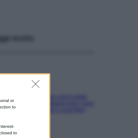
ggi anche
Perché la pressione con il caldo
sonal or
scende e sale all’improvviso: cosa
ection to
succede alle donne e cosa fare
subito
nterest-
closed to