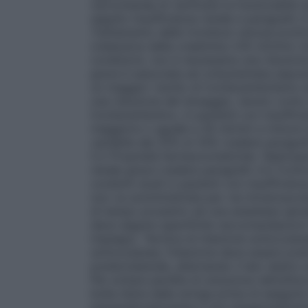
raccomanda di verificare la funzionalità re
seguito Insufficienza renale e paragrafo 
Trattamento delle trombosi venose prof
(clearance della creatinina ≥50 ml/min) ch
condizioni, non è necessaria una riduzion
grave è associata ad un’aumentata esposi
un maggior rischio di tromboembolismo e
una riduzione del dosaggio, tenuto conto d
tromboembolico, in pazienti con insuffici
maggiore o uguale a 30 ml/min e minore d
variabile dal 25% al 33% (vedere paragraf
5.2 Proprietà farmacocinetiche). Nadropar
renale grave (vedere paragrafo 4.3 Contr
condotti studi in pazienti con insufficie
non va somministrata per via intramuscol
di tempo prossimo ad una anestesia spina
deve seguire specifiche raccomandazioni 
impiego).
Tecnica di iniezione sottocutan
sottocutanea; l’iniezione deve essere prat
posterolaterale, alternando il lato destro e
Per evitare perdite di soluzione nell’utiliz
bolla d’aria dalla siringa prima di eseguir
perpendicolarmente e non tangenzialmente,