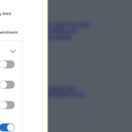
 third
Doccia, lavarsi tutti i giorni fa male
alla pelle? I miti da sfatare per
Downstream
proteggerla davvero senza
stressarla
er and store
to grant or
ed purposes
Aria condizionata: usala così,
senza rischiare raffreddore & Co.