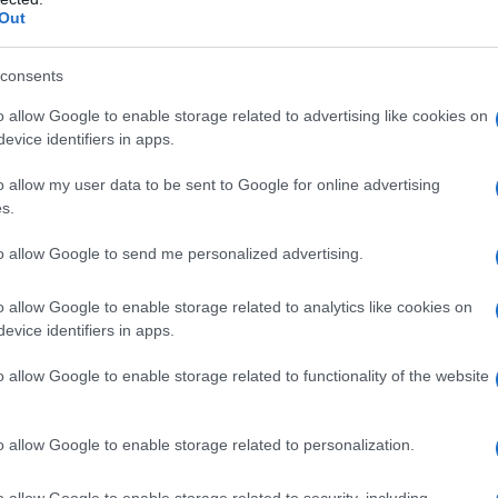
 ipersensibilità al principio attivo o ad uno qualsiasi
Out
1 – anamnesi positiva per trombocitopenia con
Avvertenze speciali e precauzioni di impiego) –
emorragico legati a disturbi dell’emostasi, ad
consents
re disseminata non indotta da eparina – lesioni
ra peptica in fase attiva, retinopatie, sindrome
o allow Google to enable storage related to advertising like cookies on
emorragici – endocardite infettiva acuta –
evice identifiers in apps.
a creatinina <30 ml/min) in pazienti che ricevono
 – nefropatie e pancreopatie gravi, ipertensione
o allow my user data to be sent to Google for online advertising
gravi nel periodo postoperatorio – l’anestesia loco-
s.
iva è controindicata in quei pazienti che ricevono
terapeutico.
to allow Google to send me personalized advertising.
o allow Google to enable storage related to analytics like cookies on
evice identifiers in apps.
ione alle istruzioni per il dosaggio, specifiche per
o allow Google to enable storage related to functionality of the website
 molecolare, in quanto per ciascuna eparina a basso
misura differenti per esprimere le dosi (Unità o mg).
ta in modo intercambiabile con altre eparine a
o allow Google to enable storage related to personalization.
ttamento.
Trattamento delle trombosi venose
ocutanea
Un’iniezione al giorno per 10 giorni alla dose
o allow Google to enable storage related to security, including