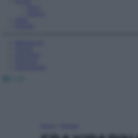
Fitness
Sport
Esercizi
Video
Podcast
Medicina AZ
Farmaci
Calcolatori
Oroscopo
Abbonamenti
Facebook
X
Instagram
Home
»
Farmaci