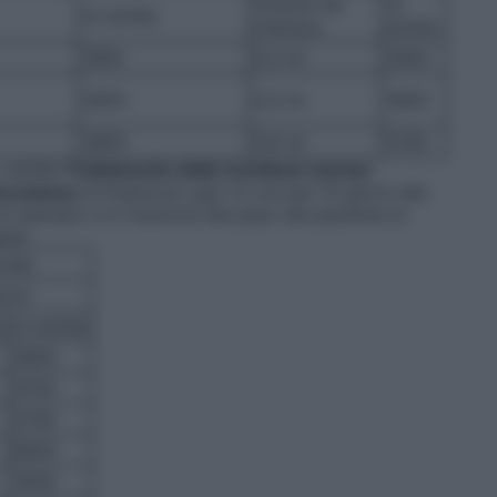
Volume da
UI
UI antiXa
iniettare
antiXa
1900
0,3 ml
2850
2850
0,4 ml
3800
3800
0,6 ml
5700
. antiXa
Trattamento delle trombosi venose
tocutanea
Un’iniezione ogni 12 ore per 10 giorni alla
 di esempio e in funzione del peso del paziente le
nti:
onde
orni
e
UI antiXa
3800
4750
5700
6650
7600