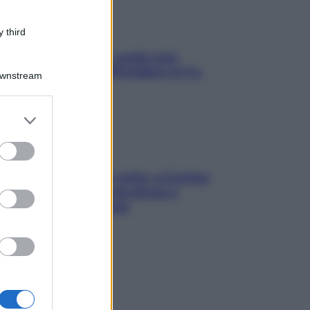
 third
Aria condizionata: usala così,
senza rischiare raffreddore & Co.
Downstream
er and store
to grant or
ed purposes
Mindfulness tra le vette: a Cortina
due giorni lontani da stress e
ansia da smartphone