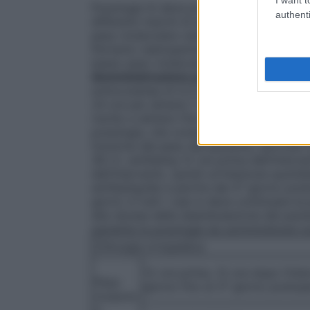
Posologia Si deve porre particolare attenz
authenti
differenti marchi di eparina a basso peso
peso molecolare vengono usati sistemi di 
Pertanto nadroparina non deve essere usa
basso peso molecolare nel corso del tra
Somministrazione per via sottocutanea
sottocutanea di 0,3 ml (2.850 U.I. antiXa
24 ore per almeno 7 giorni; in tutti i casi 
rischio e almeno fino alla ripresa della 
posologia, che consiste in un’unica iniez
funzione del peso del paziente, secondo l
38 U.I. antiXa/kg 12 ore prima dell’interv
dell’intervento, quindi un’iniezione quotid
antiXa/kg/die a partire dal 4° giorno pos
giorni; in tutti i casi si deve continuare la
alla ripresa della deambulazione del pazie
paziente le posologie da somministrare s
Chirurgia ortopedica
12 ore prima, 12 ore dopo l’inte
Peso
giorno fino al 3° giorno postop
corpore