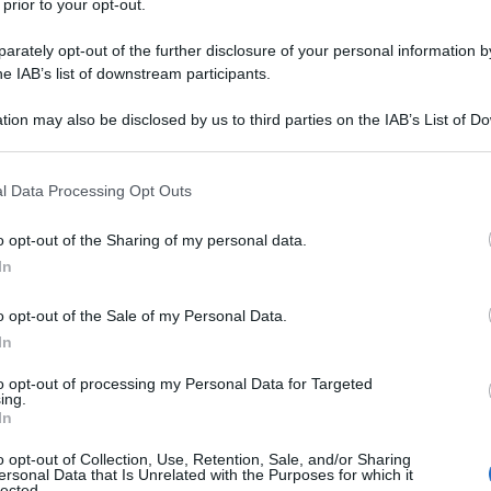
 prior to your opt-out.
rately opt-out of the further disclosure of your personal information by
he IAB’s list of downstream participants.
tion may also be disclosed by us to third parties on the IAB’s List of 
Descrizione tipo ricetta:
RR – RIPETIBILE
 that may further disclose it to other third parties.
10V IN 6MESI
 that this website/app uses one or more Google services and may gath
l Data Processing Opt Outs
Forma farmaceutica:
SOLUZIONE
including but not limited to your visit or usage behaviour. You may click 
INIETTABILE
 to Google and its third-party tags to use your data for below specifi
o opt-out of the Sharing of my personal data.
ogle consent section.
In
o opt-out of the Sale of my Personal Data.
e (TVP) in chirurgia generale e in chirurgia
 venose profonde. – Prevenzione della coagulazione
In
angina instabile e dell’infarto miocardico non-Q.
to opt-out of processing my Personal Data for Targeted
ing.
In
o opt-out of Collection, Use, Retention, Sale, and/or Sharing
ersonal Data that Is Unrelated with the Purposes for which it
co diluito, acqua per preparazioni iniettabili.
lected.