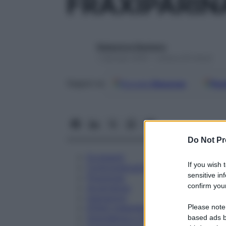
FRAXIPARIN
Redazione Starbene
1 Gennaio 2025 – Lettura 20 minuti
Google
Discover
Fon
Seguici su
Do Not Pr
Eccipienti
If you wish 
Controindicazioni
sensitive in
Posologia
confirm your
Avvertenze
Interazioni
Please note
Effetti Indesiderati
Gravidanza e Allattamento
based ads b