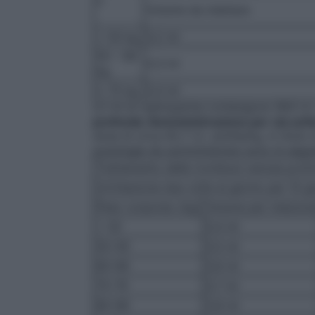
o
Volume da iniettare
< 50 kg
0,2 ml
50 – 69
0,3 ml
kg
≥ 70 kg
0,4 ml
0,1 ml di nadroparina contengono 950 U.I
profonde
Somministrazione per via sot
dose di circa 92,7 U.I. antiXa/kg. A titolo
posologie da somministrare sono le segue
Trattamento delle trombosi venose prof
Un’iniezione due volte al giorno per 10 gi
Peso corporeo (kg)
Volume per iniezion
< 50
0,4 ml
50-59
0,5 ml
60-69
0,6 ml
70-79
0,7 ml
80-89
0,8 ml