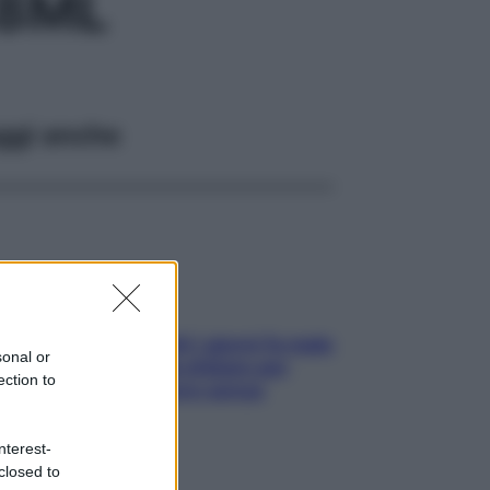
,8ML
ggi anche
Doccia, lavarsi tutti i giorni fa male
sonal or
alla pelle? I miti da sfatare per
ection to
proteggerla davvero senza
stressarla
nterest-
closed to