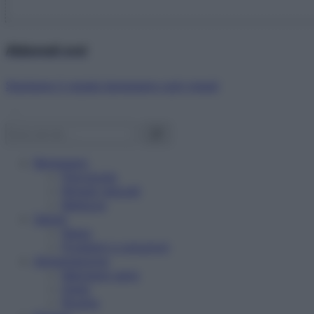
Abbonati ora!
Starbene ti regala benessere ogni mese!
Benessere
Psicologia
Rimedi naturali
Bellezza
Salute
News
Problemi e soluzioni
Alimentazione
Mangiare sano
Diete
Ricette