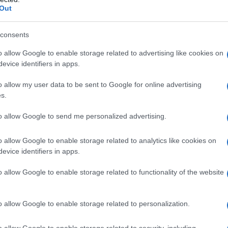
Out
consents
 ipersensibilità al principio attivo o ad uno qualsiasi
o allow Google to enable storage related to advertising like cookies on
1 – anamnesi positiva per trombocitopenia con
evice identifiers in apps.
Avvertenze speciali e precauzioni di impiego) –
emorragico legati a disturbi dell’emostasi, ad
o allow my user data to be sent to Google for online advertising
re disseminata non indotta da eparina – lesioni
s.
ra peptica in fase attiva, retinopatie, sindrome
emorragici – endocardite infettiva acuta –
to allow Google to send me personalized advertising.
a creatinina <30 ml/min) in pazienti che ricevono
, angina instabile e infarto del miocardio non-Q-
one arteriosa grave, traumi cranioencefalici gravi nel
o allow Google to enable storage related to analytics like cookies on
dose contiene alcool benzilico e quindi non deve
evice identifiers in apps.
ai tre anni – l’anestesia loco-regionale per procedure
quei pazienti che ricevono eparina a basso peso
o allow Google to enable storage related to functionality of the website
o allow Google to enable storage related to personalization.
o allow Google to enable storage related to security, including