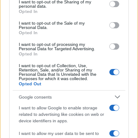
I want to opt-out of the Sharing of my
disclose it to other third parties.
personal data.
Opted In
Please note that this website/app uses one or more Google
services and may gather and store information including but
I want to opt-out of the Sale of my
Personal Data.
not limited to your visit or usage behaviour. You may click to
Opted In
grant or deny consent to Google and its third-party tags to
use your data for below specified purposes in below Google
I want to opt-out of processing my
consent section.
Personal Data for Targeted Advertising.
Opted In
I want to opt-out of Collection, Use,
Retention, Sale, and/or Sharing of my
Personal Data that Is Unrelated with the
Purposes for which it was collected.
Opted Out
Google consents
I want to allow Google to enable storage
related to advertising like cookies on web or
device identifiers in apps.
I want to allow my user data to be sent to