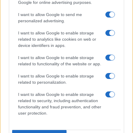
Google for online advertising purposes.
I want to allow Google to send me
personalized advertising.
I want to allow Google to enable storage
related to analytics like cookies on web or
device identifiers in apps.
I want to allow Google to enable storage
related to functionality of the website or app.
I want to allow Google to enable storage
related to personalization.
I want to allow Google to enable storage
related to security, including authentication
functionality and fraud prevention, and other
user protection.