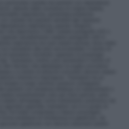
n particolare cautela nei pazienti con dipendenza
shock, disturbi della coscienza di origine dubbia,
unzionalità respiratoria, aumentata pressione
on cautela nei pazienti sensibili agli oppiacei.
n depressione respiratoria, quando vengono
ci che deprimono il SNC (vedere paragrafo 4.5) o
uperati sensibilmente (vedere paragrafo 4.9) in
essione respiratoria non può essere esclusa. Sono state
i con tramadolo alle dosi raccomandate. Il rischio di
 di tramadolo cloridrato superano la posologia
). Tramadolo, inoltre, può aumentare il rischio di
n altri farmaci che abbassano la soglia convulsiva
lessia o a rischio di attacchi convulsivi devono essere
ndizioni cliniche lo impongono. Tramadolo ha un
i terapie a lungo termine, possono svilupparsi
 Nei pazienti con tendenza all’abuso di medicamenti o
essere somministrato solo per brevi periodi, sotto
è adatto all’impiego come trattamento sostitutivo nei
un agonista oppioide, tramadolo non è in grado di
ina. Fortradol compresse a rilascio prolungato
e forme ereditarie di intolleranza al galattosio, da
di glucosio–galattosio non devono assumere questo