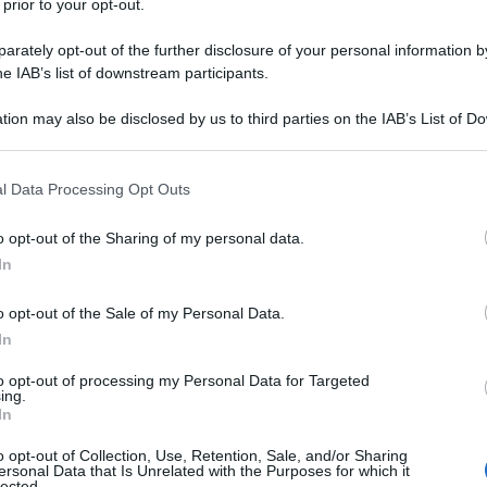
 prior to your opt-out.
rately opt-out of the further disclosure of your personal information by
TO
he IAB’s list of downstream participants.
Descrizione tipo ricetta:
RNR – NON
tion may also be disclosed by us to third parties on the IAB’s List of 
RIPETIBILE (EX S/F)
 that may further disclose it to other third parties.
Forma farmaceutica:
COMPRESSE RP
 that this website/app uses one or more Google services and may gath
l Data Processing Opt Outs
including but not limited to your visit or usage behaviour. You may click 
 to Google and its third-party tags to use your data for below specifi
Presenza Lattosio:
Si
o opt-out of the Sharing of my personal data.
ogle consent section.
In
ntensità.
o opt-out of the Sale of my Personal Data.
In
to opt-out of processing my Personal Data for Targeted
to 150 mg:
Nucleo
: cellulosa microcristallina,
ing.
ato, silice colloidale anidra,
Rivestimento
:
In
 macrogol 6000, glicole propilenico, talco, titanio
4), ferro ossido rosso (E 172);
Fortradol compresse a
o opt-out of Collection, Use, Retention, Sale, and/or Sharing
ersonal Data that Is Unrelated with the Purposes for which it
ulosa microcristallina, ipromellosa 100.000 mPa•s,
lected.