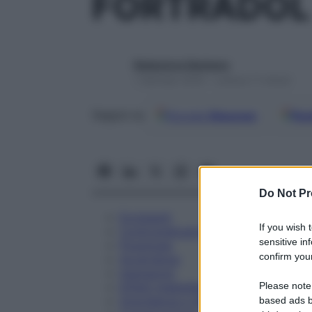
FORTRADOL 
Redazione Starbene
1 Gennaio 2025 – Lettura 11 minuti
Google
Discover
Fon
Seguici su
Do Not Pr
Eccipienti
If you wish 
Controindicazioni
sensitive in
Posologia
confirm your
Avvertenze
Interazioni
Please note
Effetti Indesiderati
Gravidanza e Allattamento
based ads b