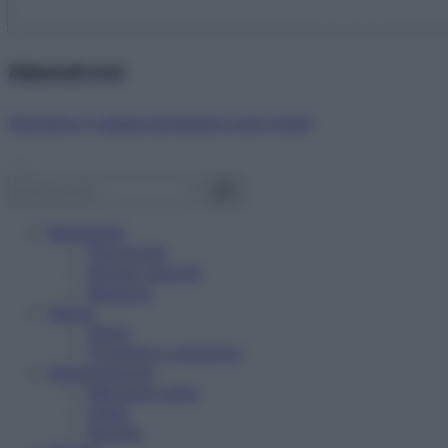
Abbonati ora!
Starbene ti regala benessere ogni mese!
Benessere
Psicologia
Rimedi naturali
Bellezza
Salute
News
Problemi e soluzioni
Alimentazione
Mangiare sano
Diete
Ricette