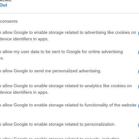
a,
Rivestimento
: ipromellosa 6 mPa•s, lattosio
Out
ico, talco, titanio diossido (E 171), giallo di
72), ferro ossido bruno (E 172).
consents
o allow Google to enable storage related to advertising like cookies on
evice identifiers in apps.
bilità al principio attivo o ad uno qualsiasi degli
o allow my user data to be sent to Google for online advertising
– nell’intossicazione acuta da alcool, ipnotici,
s.
nei pazienti in terapia con MAO–inibitori o che li hanno
grafo 4.5). – nei pazienti con epilessia non
to allow Google to send me personalized advertising.
. – nell’utilizzo come terapia di disassuefazione da
o allow Google to enable storage related to analytics like cookies on
evice identifiers in apps.
o allow Google to enable storage related to functionality of the website
sità del dolore ed alla sensibilità individuale del
a dose minima efficace. La dose giornaliera totale non
rato, tranne in speciali condizioni cliniche. Salvo
o allow Google to enable storage related to personalization.
sere somministrato come segue:
Adulti ed adolescenti
di 100 mg due volte al giorno, mattina e sera. Se il
o allow Google to enable storage related to security, including