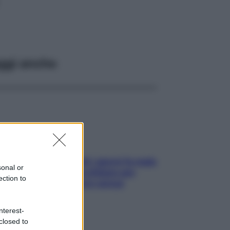
ggi anche
Doccia, lavarsi tutti i giorni fa male
sonal or
alla pelle? I miti da sfatare per
ection to
proteggerla davvero senza
stressarla
nterest-
closed to