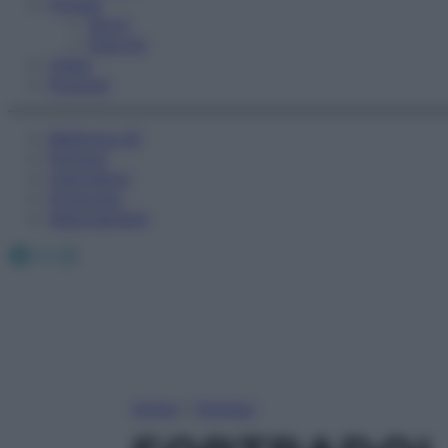
Fitness
Sport
Esercizi
Video
Podcast
Medicina AZ
Farmaci
Calcolatori
Oroscopo
Abbonamenti
Facebook
X
Instagram
Home
»
Farmaci