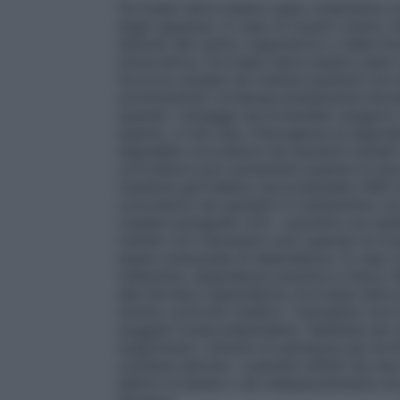
Fortradol deve essere usato solamente co
dagli oppiacei, in caso di traumi cranici, 
disturbi del centro respiratorio o della f
intracranica. Fortradol deve essere usato c
Occorre cautela nel trattare pazienti co
somministrati contemporaneamente farma
quando i dosaggi raccomandati vengono s
quanto, in tali casi, l’insorgenza di depr
segnalate convulsioni nei pazienti trattat
convulsioni può aumentare quando le dosi
massima giornaliera raccomandata (400 mg
convulsioni nei pazienti in trattamento co
(vedere paragrafo 4.5). I pazienti con epi
trattati con tramadolo solo quando le co
basso potenziale di dipendenza. In caso d
tolleranza, dipendenza psichica e fisica.
alla farmaco–dipendenza, Fortradol deve 
stretto controllo medico. Tramadolo non 
soggetti tossicodipendenti. Sebbene sia 
sopprimere i sintomi di astinenza da morf
contiene lattosio. I pazienti affetti da rar
deficit di lattasi o da malassorbimento 