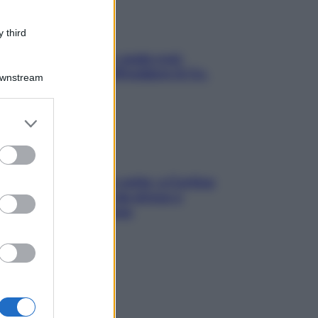
 third
Aria condizionata: usala così,
senza rischiare raffreddore & Co.
Downstream
er and store
to grant or
ed purposes
Mindfulness tra le vette: a Cortina
due giorni lontani da stress e
ansia da smartphone