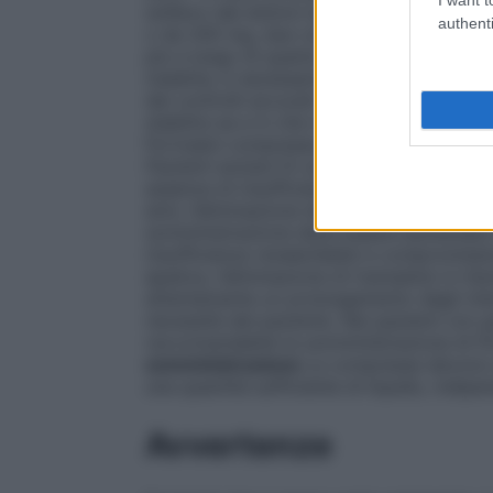
sollievo dal dolore non è sufficiente, l
authenti
o da 200 mg, due volte al giorno (vedere
più a lungo di quanto assolutamente necess
malattia, è necessaria una terapia analge
dei controlli accurati e regolari (se nec
stabilire se e in che misura è necessario 
Fortradol compresse a rilascio prolungato
Pazienti anziani
Di solito non è necessario
assenza di insufficienza epatica o renale 
anni, l’eliminazione del farmaco può essere
somministrazione deve essere aumentato 
insufficienza renale/dialisi e compromiss
epatica, l’eliminazione di tramadolo è rita
attentamente un prolungamento degli inte
necessità del paziente. Nei pazienti con g
raccomandabile la somministrazione di Fo
somministrazione
Le compresse devono es
una quantità sufficiente di liquido, indip
Avvertenze