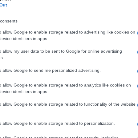
Out
earil fumarato,
saccarina sodica
.
consents
o allow Google to enable storage related to advertising like cookies on
no qualsiasi degli eccipienti elencati al paragrafo 6.1. –
evice identifiers in apps.
he, qualora non venga attuata specifica terapia
one con virus attenuati (altri procedimenti
o allow my user data to be sent to Google for online advertising
enti che ricevono glucocorticoidi, specialmente ad
s.
omplicazioni neurologiche e di insufficiente risposta
to allow Google to send me personalized advertising.
o allow Google to enable storage related to analytics like cookies on
evice identifiers in apps.
 breve durata
4–6 compresse effervescenti da 0,5 mg
o allow Google to enable storage related to functionality of the website
a 1 mg al giorno (pari a 2–3 mg al giorno),
all’evoluzione clinica.
Terapia di lunga durata
Nel
 subacute (collagenopatie, anemie emolitiche, asma
o allow Google to enable storage related to personalization.
olite ulcerosa, pemfigo), dopo una terapia d’attacco
 da 0,5 mg al giorno o 3–4 compresse effervescenti
o allow Google to enable storage related to security, including