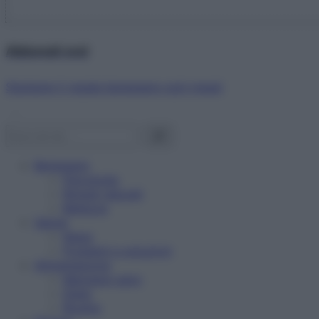
Abbonati ora!
Starbene ti regala benessere ogni mese!
Benessere
Psicologia
Rimedi naturali
Bellezza
Salute
News
Problemi e soluzioni
Alimentazione
Mangiare sano
Diete
Ricette