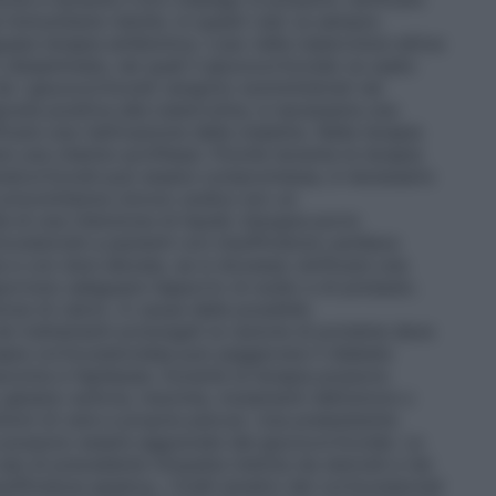
e immunitarie ridotte. In questi casi va sempre
uata terapia antibiotica. L’uso nella tubercolosi attiva
o disseminata, nei quali il glucocorticoide va usato
Se i glucocorticoidi vengono somministrati nei
posta positiva alla tubercolina, è necessaria una
icare una riattivazione della malattia. Nella terapia
e una chemio–profilassi. Poiché durante la terapia
eralcorticoidi può essere compromessa, è necessario
 concomitanza cloruro sodico e/o un
à di una ritenzione di liquidi, bisogna porre
costeroidi a pazienti con insufficienza cardiaca
a e con dosi elevate, se si dovesse verificare una
opportuno adeguare l’apporto di sodio e di potassio.
ione di calcio. A causa della possibile
nei trattamenti prolungati la razione di proteine deve
ia corticosteroidea può peggiorare il diabete
glaucoma e l’epilessia. Durante la terapia possono
o genere: euforia, insonnia, mutamenti dell’umore o
tomi di vere e proprie psicosi. Una preesistente
e possono essere aggravate dal glucocorticoide. La
asi di precedente miopatia indotta da steroidi e nei
ufficienza epatica, i livelli ematici dei corticosteroidi