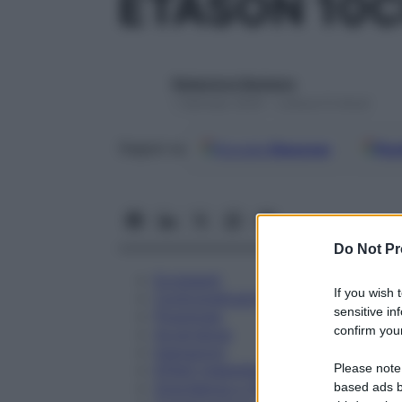
ETASON 10C
Redazione Starbene
1 Gennaio 2025 – Lettura 9 minuti
Google
Discover
Fon
Seguici su
Do Not Pr
Eccipienti
If you wish 
Controindicazioni
sensitive in
Posologia
confirm your
Avvertenze
Interazioni
Please note
Effetti Indesiderati
Gravidanza e Allattamento
based ads b