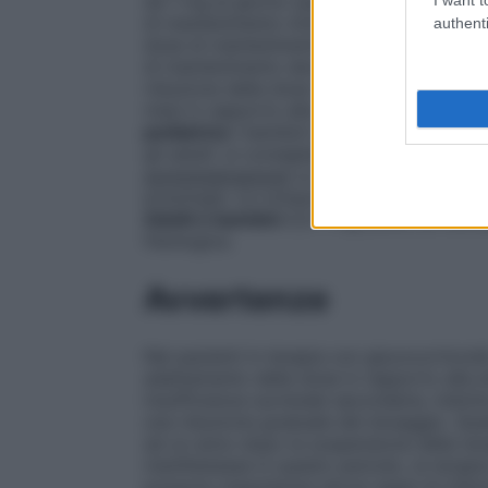
da 1 mg al giorno (pari a 3–4 mg al giorn
di mantenimento minima capace di tenere 
authenti
dose di mantenimento nell’adulto di peso
di mantenimento deve essere sempre la mi
riduzione della dose va fatta sempre gra
mesi in rapporto alla dose precedentemen
pediatrica
I bambini tollerano in genere d
gli adulti: si consigliano 0,1–0,2 mg/Kg d
somministrazione
Le compresse sono divis
posologia. Le compresse vanno disciolte
Adulti e bambini
0,5–1 mg sciolti al mome
fisiologica.
Avvertenze
Nei pazienti in terapia con glucocorticoidi
adattamento della dose in rapporto alla e
insufficienza surrenale secondaria, indot
una riduzione graduale del dosaggio. Quest
ad un anno dopo la sospensione della terap
manifestasse in questo periodo, la terapi
possono mascherare alcuni segni di infezi