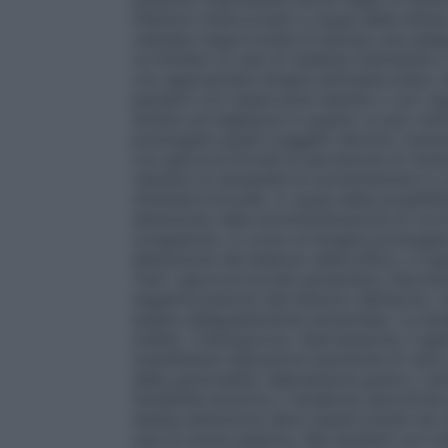
infezioni intercorrenti a causa delle difes
valutata l’opportunità di istituire una adeg
va limitato ai casi di malattia fulminante 
con appropriata terapia antitubercolare. 
pazienti con tubercolosi latente o con ris
stretta sorveglianza in quanto si può verif
prolungata questi soggetti devono ricever
con glucocorticoidi la secrezione di min
valutare la necessità di somministrare in
mineralcorticoide. A causa della possibilit
attenzione nella somministrazione di corti
congestizia. In corso di terapia prolungat
alterazione del bilancio elettrolitico, è 
Tutti i glucocorticoidi aumentano l’escrez
negativizzazione del bilancio dell’azoto, 
essere adeguatamente aumentata. La terap
mellito, l’osteoporosi, l’ipertensione, il 
manifestarsi alterazioni psichiche di vari
della personalità, depressione grave o sin
instabilità emotiva o tendenze psicotich
stessa attenzione deve essere posta nei c
casi di ulcera peptica. Nei pazienti con ins