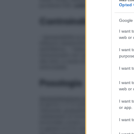
Opted 
povidone K30,
sodio benzoato
, sodio st
Controindicazioni
Google 
I want t
– Ipersensibilità al principio attivo o ad u
web or d
Infezioni sistemiche batteriche e micotic
antinfettiva. – Tubercolosi. – Immunizzazi
I want t
immunizzanti non vanno intrapresi in pazi
purpose
alte dosi, a causa di possibili rischi di c
anticorpale).
I want 
Posologia
I want t
web or d
Somministrazione orale
Adulti
Terapia di
I want t
al giorno o 2–3 compresse effervescenti d
or app.
riducendo gradualmente tale dose in base 
trattamento di forme morbose croniche o
I want t
bronchiale cronico, sindrome nefrosica, c
in genere di 6–8 compresse effervescenti
I want t