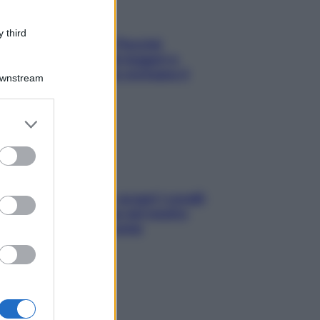
 third
Fame dopo cena? Perché
succede e 6 snack leggeri e
appetitosi che non rovinano il
Downstream
sonno
er and store
to grant or
ed purposes
Non solo Maldive: scopri i coralli
che si nascondono nel nostro
Mediterraneo (e come
proteggerli)