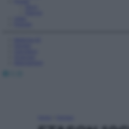
Fitness
Sport
Esercizi
Video
Podcast
Medicina AZ
Farmaci
Calcolatori
Oroscopo
Abbonamenti
Facebook
X
Instagram
Home
»
Farmaci