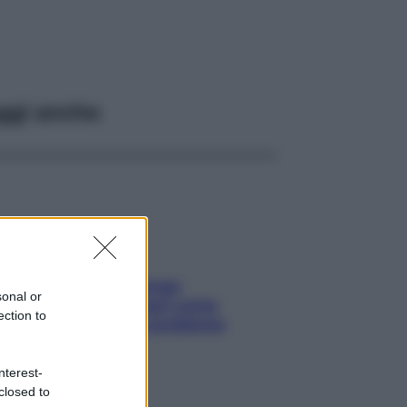
ggi anche
Capelli spezzati lungo
sonal or
l’attaccatura? Scopri come
ection to
risolvere l’annoso problema
nterest-
closed to