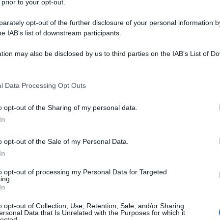
 prior to your opt-out.
rately opt-out of the further disclosure of your personal information by
he IAB’s list of downstream participants.
O DISODICO
tion may also be disclosed by us to third parties on the IAB’s List of 
Descrizione tipo ricetta:
RR – RIPETIBILE
 that may further disclose it to other third parties.
10V IN 6MESI
 that this website/app uses one or more Google services and may gath
l Data Processing Opt Outs
Forma farmaceutica:
COMPRESSE
including but not limited to your visit or usage behaviour. You may click 
EFFERVESCENTI
 to Google and its third-party tags to use your data for below specifi
o opt-out of the Sharing of my personal data.
ogle consent section.
gopatie gravi; – artrite reumatoide; – collagenopatie;
In
ecialmente a carico del tessuto linfatico
morbo di Hodgkin); – sindrome nefrosica; – colite
o opt-out of the Sale of my Personal Data.
di Crohn); – pemfigo; – sarcoidosi (specialmente
In
ndilite anchilosante; – emopatie discrasiche, quali
ra trombocitopenica.
to opt-out of processing my Personal Data for Targeted
ing.
In
o opt-out of Collection, Use, Retention, Sale, and/or Sharing
ersonal Data that Is Unrelated with the Purposes for which it
rsoda (sodio bicarbonato e sodio carbonato),
lected.