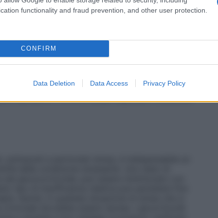
o) la posologia è ridotta gradualmente fino alla dose
sotto controllo la sintomatologia.
Mantenimento
La
cation functionality and fraud prevention, and other user protection.
 medio è generalmente di 1–2 mg al giorno. La dose
nima in grado di controllare la sintomatologia; una
dualmente durante un periodo di alcune settimane o
te assunta ed alla durata della terapia.
Popolazione
CONFIRM
osi proporzionalmente superiori a quelle stabilite per
i peso corporeo al giorno.
Istruzioni per la
ibili a metà per facilitare l’aggiustamento della
Data Deletion
Data Access
Privacy Policy
 in poca acqua.
Somministrazione per nebulizzazione
nto dell’uso in 1–2 ml di acqua depurata o soluzione
, sottoposti a particolari stress, è indispensabile un
ntità della condizione stressante. Uno stato di
ta dal glucocorticoide, può essere minimizzato con
o tipo di insufficienza relativa può persistere fino
ia. Quindi, in qualsiasi situazione di stress che si
a ormonale dovrebbe essere ripresa. I glucorticoidi
one e durante il loro impiego si possono verificare