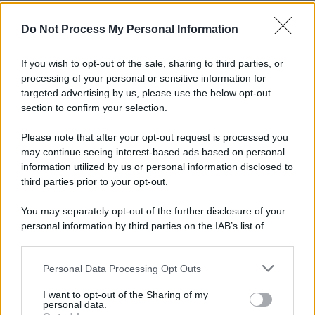
Do Not Process My Personal Information
If you wish to opt-out of the sale, sharing to third parties, or
processing of your personal or sensitive information for
targeted advertising by us, please use the below opt-out
section to confirm your selection.
Please note that after your opt-out request is processed you
may continue seeing interest-based ads based on personal
information utilized by us or personal information disclosed to
third parties prior to your opt-out.
You may separately opt-out of the further disclosure of your
personal information by third parties on the IAB’s list of
downstream participants.
Personal Data Processing Opt Outs
This information may also be disclosed by us to third parties
on the IAB’s List of Downstream Participants that may further
I want to opt-out of the Sharing of my
disclose it to other third parties.
personal data.