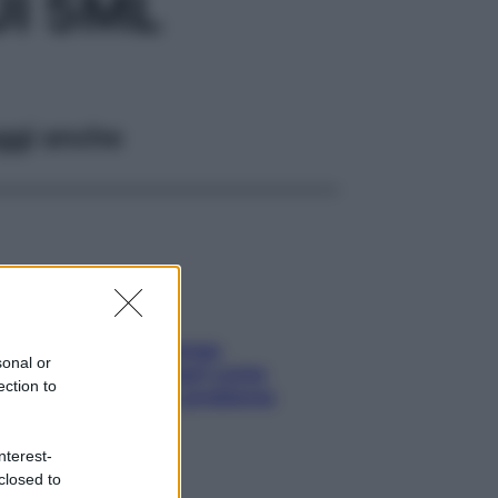
I 5ML
ggi anche
Capelli spezzati lungo
sonal or
l’attaccatura? Scopri come
ection to
risolvere l’annoso problema
nterest-
closed to