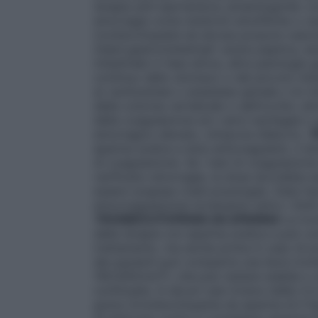
terapia anti–ipertensiva;
ematologiche
: c
emorragie come sindromi emofiliche o car
trombocitopatie ed alcune porpore vascol
Osler):
gastrointestinali
: ulcera peptica, es
intestinale in fase attiva, altre patologi
continuo dello stomaco o del piccolo inte
a) rachicentesi o anestesia spinale o b) in
della colonna vertebrale o dell’occhio;
alt
della coagulazione e/o varici esofagee o 
emorragico elevato, minaccia d’aborto.
T
eparina sodica a dosi anticoagulanti, il 
di coagulazione. Se i test di coagulazione 
verificano emorragie, la dose dovrebbe es
essere sospesa (vedi posologia). Data l’azi
emocoagulazione torneranno entro i limiti
TROMBOCITOPENIA DA EPARINA
La tro
della terapia con eparina sodica e può com
trattamento, ma anche prima in caso di p
dei pazienti può comparire una lieve tro
100,000/mm³), che può restare stabile o r
continuata. In alcuni casi invece (dallo 0
grave (trombocitopenia da eparina di II 