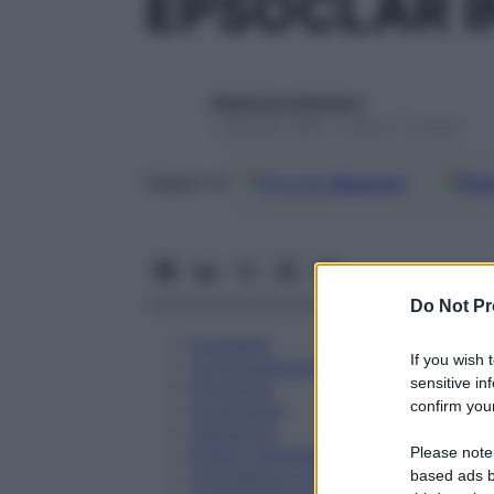
EPSOCLAR I
Redazione Starbene
1 Gennaio 2025 – Lettura 12 minuti
Google
Discover
Fon
Seguici su
Do Not Pr
Eccipienti
If you wish 
Controindicazioni
sensitive in
Posologia
confirm your
Avvertenze
Interazioni
Please note
Effetti Indesiderati
Gravidanza e Allattamento
based ads b