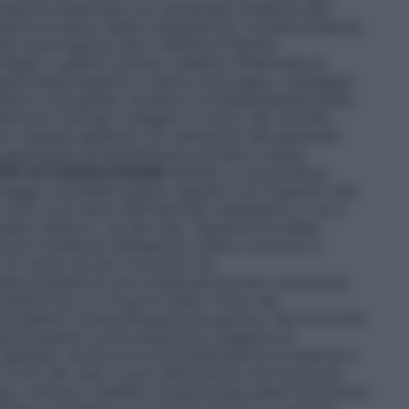
ondizioni associate con aumentata tendenza alle
enza di fattori della coagulazione, trombocitopenia,
ari emorragiche (tipo malattia di Rendu–
ofagiti o gastriti erosive, malattia infiammatoria
e gastroenterologiche a rischio emorragico, drenaggio
stino;
chirurgiche
: durante e immediatamente dopo:
terventi chirurgici maggiori a carico del cervello,
re
: malattie epatiche con alterazioni dei parametri
gastropatia da ipertensione portale a rischio
EST DI COAGULAZIONE
Quando si somministra
dosaggio dovrebbe essere regolato con frequenti test
sono al di sopra dell’intervallo terapeutico o se si
sere ridotta o, se del caso, l’eparina dovrebbe
one transitoria dell’eparina sodica, le prove di
 di norma nel giro di poche ore.
mbocitopenia è una complicazione ben conosciuta
parire da 4 a 10 giorni dopo l’inizio del
recedente trombocitopenia da eparina. Nel 10 al 20%
mbocitopenia (conta piastrinica maggiore di
egredire, anche se la somministrazione di eparina è
,3 al 3% dei casi) si può determinare una forma più
tipo), immuno–mediata caratterizzata dalla formazione