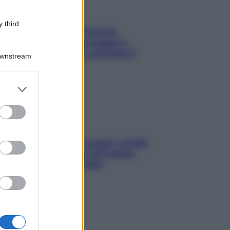
 third
Fame dopo cena? Perché
succede e 6 snack leggeri e
appetitosi che non rovinano il
Downstream
sonno
er and store
to grant or
ed purposes
Non solo Maldive: scopri i coralli
che si nascondono nel nostro
Mediterraneo (e come
proteggerli)