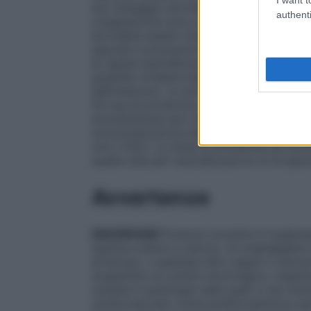
suo dosaggio dovrebbe essere determinato
authenti
coagulazione sono al di sopra dell’interva
dovrebbe essere ridotta o, se del caso, 
speciali e precauzioni d’impiego).
Azione 
la rapida neutralizzazione dell’attività de
quantità richiesta dipende dal tasso emat
dall’iniezione. La somministrazione di pr
50 mg di protamina neutralizzano 5.000 U
somministrare per neutralizzare un bolo e
somministrazione del bolo (subito dopo il
ore il 25%). La dose di protamina da somm
quella utile per neutralizzare le UI di epar
Avvertenze
EMORRAGIE
Possono avvenire in qualunqu
eparina sodica e calcica. Un inspiegabile 
arteriosa, o qualsiasi altro segno o sinto
sospettare un evento emorragico. L’epar
cautela in patologie nelle quali vi sia risc
cardiovascolari
: endocardite batterica su