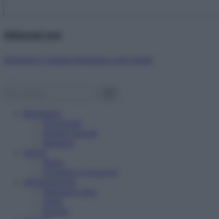
Abbonati ora!
Starbene ti regala benessere ogni mese!
Benessere
Psicologia
Rimedi naturali
Bellezza
Salute
News
Problemi e soluzioni
Alimentazione
Mangiare sano
Diete
Ricette