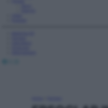
Fitness
Sport
Esercizi
Video
Podcast
Medicina AZ
Farmaci
Calcolatori
Oroscopo
Abbonamenti
Facebook
X
Instagram
Home
»
Farmaci