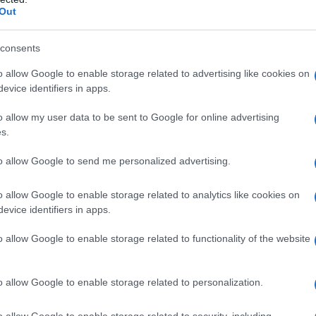
Out
consents
pazienti: – con accertata ipersensibilità al farmaco o
o allow Google to enable storage related to advertising like cookies on
trombocitopenia; – nei quali non possano essere
evice identifiers in apps.
t di coagulazione come il tempo di coagulazione del
a parziale attivata (APTT). Questa controindicazione
o allow my user data to be sent to Google for online advertising
icoagulanti; non c’è generalmente bisogno di monitorare
s.
 che ricevono eparine a basse dosi profilattiche
 con uno stato emorragico non controllato: qualora sia
to allow Google to send me personalized advertising.
minata (DIC), l’uso dell’eparina andrà valutato nello
oco–regionale per procedure di chirurgia elettiva è
parina a dosi anticoagulanti; – accidenti
o allow Google to enable storage related to analytics like cookies on
i lesioni organiche ad elevato rischio di
evice identifiers in apps.
tato nello specifico contesto clinico considerando il
so.
o allow Google to enable storage related to functionality of the website
o allow Google to enable storage related to personalization.
omministra eparina sodica a dose anticoagulante, il
o allow Google to enable storage related to security, including