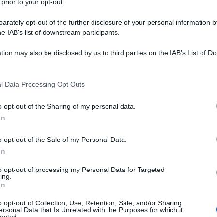
 prior to your opt-out.
rately opt-out of the further disclosure of your personal information by
he IAB’s list of downstream participants.
tion may also be disclosed by us to third parties on the IAB’s List of 
Descrizione tipo ricetta:
OSP – USO
 that may further disclose it to other third parties.
OSPEDALIERO
 that this website/app uses one or more Google services and may gath
l Data Processing Opt Outs
Forma farmaceutica:
SOLUZIONE PER
including but not limited to your visit or usage behaviour. You may click 
INFUSIONE
 to Google and its third-party tags to use your data for below specifi
o opt-out of the Sharing of my personal data.
ogle consent section.
In
o opt-out of the Sale of my Personal Data.
oembolica venosa e arteriosa.
In
to opt-out of processing my Personal Data for Targeted
ing.
In
er preparazioni iniettabili. EPSOCLAR 25.000 U.I./5
bili. EPSOCLAR 25.000 U.I./5 ml (flaconi):
o opt-out of Collection, Use, Retention, Sale, and/or Sharing
ersonal Data that Is Unrelated with the Purposes for which it
tabili
lected.