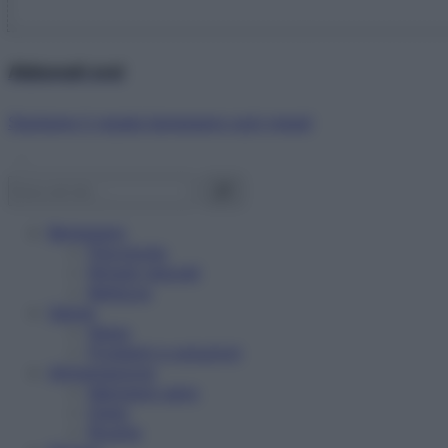
Abbonati ora!
Starbene ti regala benessere ogni mese!
Benessere
Psicologia
Rimedi naturali
Bellezza
Salute
News
Problemi e soluzioni
Alimentazione
Mangiare sano
Diete
Ricette