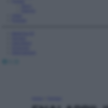
Fitness
Sport
Esercizi
Video
Podcast
Medicina AZ
Farmaci
Calcolatori
Oroscopo
Abbonamenti
Facebook
X
Instagram
Home
»
Farmaci