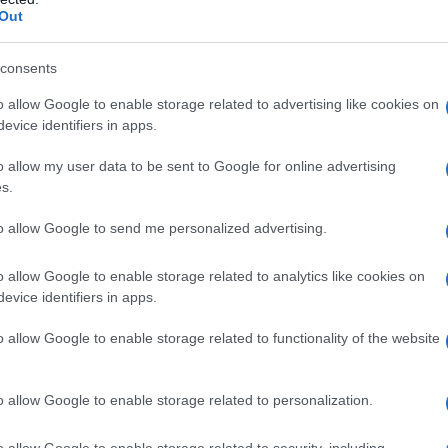
Out
consents
lorotiazide, o a uno qualsiasi degli eccipienti di
ave insufficienza renale (clearance della creatinina
o allow Google to enable storage related to advertising like cookies on
 angioneurotico correlabile ad un precedente
evice identifiers in apps.
ma ereditario o idiomatico. • Ipersensibilità a
 terzo trimestre di gravidanza (vedere paragrafi 4.4
o allow my user data to be sent to Google for online advertising
’uso concomitante di Enalapril e Idroclorotiazide
s.
n è controindicato nei pazienti affetti da diabete
à di Filtrazione Glomerulare GFR <60 ml/min/1,73 m²)
to allow Google to send me personalized advertising.
o allow Google to enable storage related to analytics like cookies on
evice identifiers in apps.
g + 12,5 mg contiene enalapril maleato 20 mg ed
o allow Google to enable storage related to functionality of the website
onsigliabile iniziare la terapia con 1/2 compressa al
le è 1 compressa, somministrata una volta al giorno.
mentato a 2 compresse, somministrate 1 volta al
o allow Google to enable storage related to personalization.
zienti già in trattamento con diuretici, l’impiego di
e ipotensive. In questi pazienti, se si rende
o allow Google to enable storage related to security, including