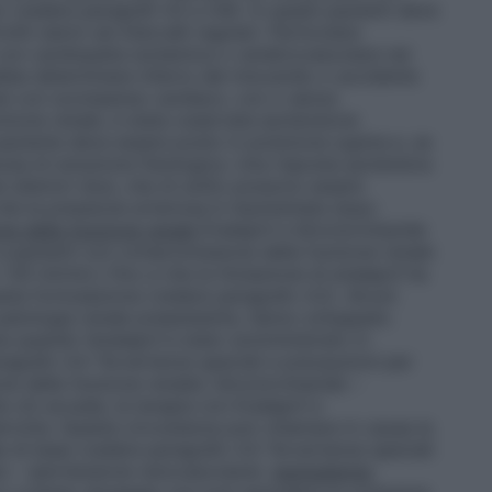
o (vedere paragrafi 4.5 e 4.8). In questi pazienti deve
iti sierici ad intervalli regolari. Particolare
 con cardiopatia ischemica o cerebrovascolare nei
ebbe determinare infarto del miocardio o accidente
esi con scompenso cardiaco, con o senza
zione renale, è stata osservata ipotensione
l paziente deve essere posto in posizione supina e, se
osa di soluzione fisiologica. Una risposta ipotensiva
 ulteriori dosi, che di solito possono essere
che la pressione arteriosa è riaumentata dopo
e della funzione renale
Enalapril e Idroclorotiazide
 pazienti con compromissione della funzione renale
30 ml/min.) fino a che la titolazione di enalapril ha
sta formulazione (vedere paragrafo 4.2). Alcuni
patologia renale preesistente, hanno sviluppato
na quando l’enalapril è stato somministrato in
agrafo 4.4 "Avvertenze speciali e precauzioni per
e della funzione renale
); Idroclorotiazide –
Se ciò accade, la terapia con Enalapril e
errotta. Questa circostanza può chiamare in causa la
ale di base (vedere paragrafo 4.4 "Avvertenze speciali
to –
Ipertensione renovascolare
).
Iperkaliemia