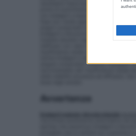
necessaria l’associazione, è importante s
authenti
prima di somministrare enalapril. Se ciò no
con enalapril a bassi dosaggi (in genere 
fisse non risulta appropriata; essa può ess
singoli componenti abbia dimostrato la n
Enalapril e Idroclorotiazide Ranbaxy.
Dosa
risultare diuretici inappropriati per l’us
inefficaci con valori di clearance della cr
insufficienza renale moderata o severa). 
ml/min Enalapril e Idroclorotiazide Ranba
singole componenti. Quando impiegato da s
raccomandata nell’ insufficienza renale l
state stabilite sicurezza ed efficacia.
Uso 
dose negli anziani.
Avvertenze
Enalapril maleato–Idroclorotiazide
Ipoten
riscontrata ipotensione sintomatica nei p
ipertesi che assumono Enalapril e Idroclo
probabile che si verifichi se il paziente