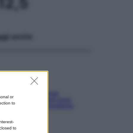
12,5
ggi anche
Capelli spezzati lungo
sonal or
l’attaccatura? Scopri come
ection to
risolvere l’annoso problema
nterest-
closed to