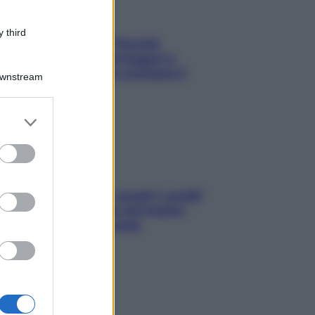
 third
Fame dopo cena? Perché
succede e 6 snack leggeri e
appetitosi che non rovinano il
Downstream
sonno
er and store
to grant or
ed purposes
Non solo Maldive: scopri i coralli
che si nascondono nel nostro
Mediterraneo (e come
proteggerli)