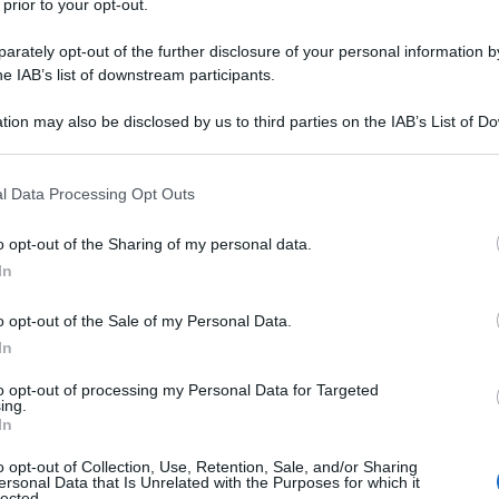
 prior to your opt-out.
rately opt-out of the further disclosure of your personal information by
he IAB’s list of downstream participants.
DROCLOROTIAZIDE
tion may also be disclosed by us to third parties on the IAB’s List of 
Descrizione tipo ricetta:
RR – RIPETIBILE
 that may further disclose it to other third parties.
10V IN 6MESI
 that this website/app uses one or more Google services and may gath
l Data Processing Opt Outs
Forma farmaceutica:
COMPRESSE
including but not limited to your visit or usage behaviour. You may click 
DIVISIBILI
 to Google and its third-party tags to use your data for below specifi
o opt-out of the Sharing of my personal data.
ogle consent section.
In
o opt-out of the Sale of my Personal Data.
er i quali è indicata l’associazione terapeutica.
In
to opt-out of processing my Personal Data for Targeted
ing.
In
erro ossido giallo; amido di mais; amido di mais
o opt-out of Collection, Use, Retention, Sale, and/or Sharing
ersonal Data that Is Unrelated with the Purposes for which it
lected.