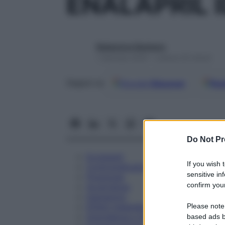
ENALAPRIL I
Redazione Starbene
1 Gennaio 2025 – Lettura 25 minuti
Google
Discover
Fon
Seguici su
Do Not Pr
Eccipienti
If you wish 
Controindicazioni
sensitive in
Posologia
confirm your
Avvertenze
Interazioni
Please note
Effetti Indesiderati
Gravidanza e Allattamento
based ads b