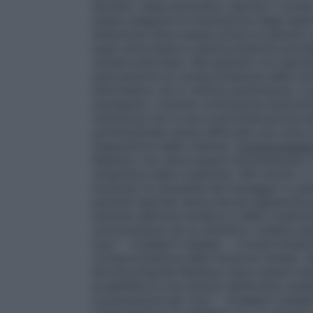
diuretici, dieta iposodica, diarrea o vomit
essere eseguita la misurazione degli elettrol
attenzione deve essere posta ai pazienti
quali un’eccessiva caduta pressoria potr
cerebrovascolare. Nei pazienti con ipert
associazione di compromissione della fun
sintomatica. Se si verifica ipotensione, i
necessario, ricevere un’infusione endoven
transitoria non è una controindicazione ad
somministrate senza difficoltà una volta 
l’espansione della volemia.
Compromission
Ranbaxy non deve essere somministrato a
(clearance della creatinina <80 ml/min. e >
mostrato la necessità del dosaggio in que
pazienti ipertesi senza alcuna apparente 
aumenti dell’urea ematica e della creatini
concomitanza ad un diuretico (vedere par
l’uso" – Enalapril maleato –
Compromission
Compromissione della funzione renale
). 
Idroclorotiazide Ranbaxy deve essere int
possibilità di una stenosi dell’arteria ren
e precauzioni per l’uso" – Enalapril malea