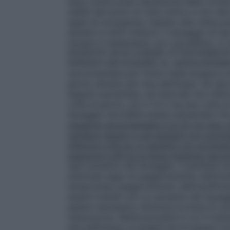
dopo un’accurata valutazione delle condiz
stabili dal punto di vista clinico e non d
segni di scompenso rispetto alla visita pr
diuretici e ACE–inibitori, il dosaggio di t
iniziare il trattamento con carvedilol
PAZIENTE DEVE ESSERE ATTENTAMENT
PERIODO NECESSARIO AL RAGGIUNGIME
raccomandata per l’inizio della terapia 
giorno almeno per due settimane. Se tale 
seguito aumentata, ad intervalli non infer
volte al giorno, poi a 12,5 mg due volte al
dosaggio dovrebbe essere aumentato fino a
massima raccomandata è di 25 mg due volt
cardiaco severo e nei pazienti con scom
inferiore a 85 kg. In pazienti con scomp
superiore a 85 kg la dose massima racco
ogni aumento del dosaggio, il paziente 
eventuali segni di peggioramento dell’ins
temporaneo peggioramento dell’insufficie
essere trattati con un aumento del dosag
essere necessario diminuire la dose di 
l’assunzione. Nell’eventualità in cui il tr
due settimane, la terapia dovrà essere n