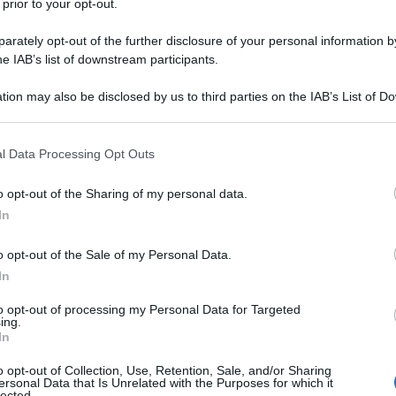
 prior to your opt-out.
rately opt-out of the further disclosure of your personal information by
he IAB’s list of downstream participants.
tion may also be disclosed by us to third parties on the IAB’s List of 
Descrizione tipo ricetta:
RR – RIPETIBILE
 that may further disclose it to other third parties.
10V IN 6MESI
 that this website/app uses one or more Google services and may gath
l Data Processing Opt Outs
Forma farmaceutica:
COMPRESSE
including but not limited to your visit or usage behaviour. You may click 
DIVISIBILI
 to Google and its third-party tags to use your data for below specifi
o opt-out of the Sharing of my personal data.
ogle consent section.
In
o opt-out of the Sale of my Personal Data.
 essenziale:
Carvedilolo è indicato per il trattamento
ò essere usato da solo o in associazione con altri
In
i tiazidici.
Trattamento dell’angina pectoris
to opt-out of processing my Personal Data for Targeted
ing.
In
o opt-out of Collection, Use, Retention, Sale, and/or Sharing
ersonal Data that Is Unrelated with the Purposes for which it
lected.