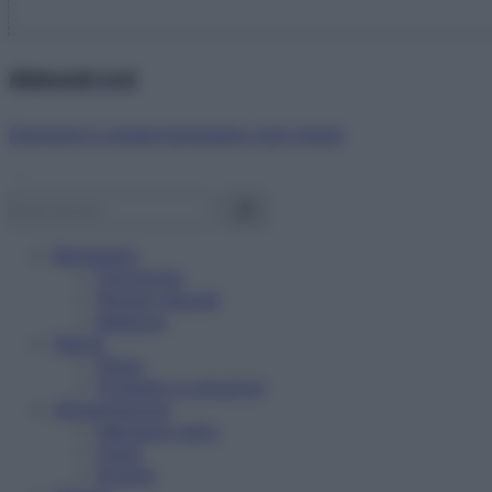
Abbonati ora!
Starbene ti regala benessere ogni mese!
Benessere
Psicologia
Rimedi naturali
Bellezza
Salute
News
Problemi e soluzioni
Alimentazione
Mangiare sano
Diete
Ricette