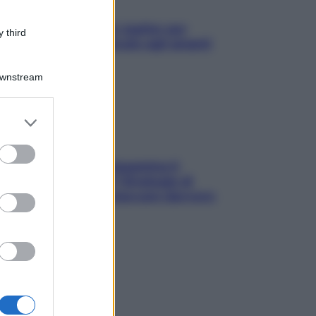
L’oroscopo food di Jupiter per
 third
l’estate 2026 dedicato agli amanti
del cibo
Downstream
er and store
to grant or
ed purposes
La trappola della dopamina ti
segue in spiaggia? Strategie di
digital detox per staccare davvero