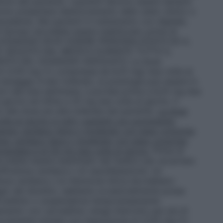
ioni del paziente. I pazienti devono essere sempre
evono presentare deterioramento dello stato clinico o
ecedente. Nei pazienti in trattamento con digitale,
ali farmaci dovrebbe essere stabilizzato prima di
o. IL DOSAGGIO DEVE ESSERE PERSONALIZZATO ED IL
E SEGUITO DAL MEDICO DURANTE TUTTO IL
NTO DEL DOSAGGIO ADEGUATO. La dose
è di 3,125 mg (½ compressa da 6,25 mg) due volte al
dosaggio è ben tollerato, la posologia può essere in
iori alle due settimane, e portata prima a 6,25 mg due
 giorno ed infine a 25 mg due volte al giorno. Il
lla dose più alta tollerata dal paziente.
La dose
e al giorno in tutti i pazienti con scompenso
penso cardiaco lieve o moderato con peso corporeo
enso cardiaco lieve o moderato con peso corporeo
mandata è di 50 mg due volte al giorno.
Prima di
dovrebbe essere esaminato dal medico per accertare
ufficienza cardiaca o di vasodilatazione. Un
nza cardiaca o la ritenzione idrica dovrebbero
gio dei diuretici, sebbene occasionalmente possa
carvedilolo o sospenderne temporaneamente
attamento con carvedilolo venga interrotto per più di
uovamente iniziata con l’assunzione di 3,125 mg (½