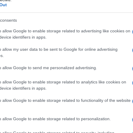
ttosio monoidrato; povidone; silice colloidale
Out
 ferro ossido giallo (E 172). COLVER 25 mg
o; povidone, silice colloidale anidra; crospovidone;
consents
o allow Google to enable storage related to advertising like cookies on
evice identifiers in apps.
o allow my user data to be sent to Google for online advertising
alsiasi degli eccipienti elencati al paragrafo 6.1. •
s.
nsata, scompenso cardiaco in Classe IV NYHA
sociation") non rispondente a terapia standard che
to allow Google to send me personalized advertising.
dovenosa. • Precedenti di broncospasmo o asma,
BPCO) con componente broncospastica. •
a. • Gravidanza e allattamento (v. par. 4.6). • Blocco
o allow Google to enable storage related to analytics like cookies on
a meno che sia stato posto un pacemaker permanente).
evice identifiers in apps.
cardiogeno. • Malattia del nodo del seno (sick sinus
 • Ipotensione grave (pressione sistolica < 85 mm
o allow Google to enable storage related to functionality of the website
n alfa–bloccanti. • Acidosi metabolica.
o allow Google to enable storage related to personalization.
o allow Google to enable storage related to security, including