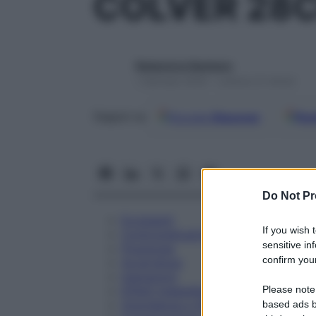
COLVER 28C
Redazione Starbene
1 Gennaio 2025 – Lettura 21 minuti
Google
Discover
Fon
Seguici su
Do Not Pr
Eccipienti
If you wish 
Controindicazioni
sensitive in
Posologia
confirm your
Avvertenze
Interazioni
Please note
Effetti Indesiderati
Gravidanza e Allattamento
based ads b