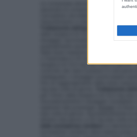
Le compresse devono essere assunte con u
authenti
assumere le compresse con i pasti; tuttav
Carvedilolo dovrebbe essere somministrat
l’assorbimento e ridurre l’incidenza di effe
Trattamento dell’ipertensione arteriosa
della terapia è di 12,5 mg una volta al gio
dosaggio raccomandato è di 25 mg una vol
gradualmente aumentato ad intervalli non 
della dose massima consigliata di 50 mg 
o frazionata in 25 mg due volte al giorno
terapia è di 12,5 mg una volta al giorno
controllo dei valori pressori in una parte 
inadeguata, il dosaggio potrà essere aumen
fino al raggiungimento della dose massim
mg due volte al giorno.
Trattamento dell
per l’inizio della terapia è di 12,5 mg due 
Successivamente il dosaggio consigliato 
superare tale posologia.
Anziani
: la dose
due volte al giorno. Successivamente la 
almeno due giorni, a 25 mg due volte al
dello scompenso cardiaco
La decisione d
scompenso cardiaco deve essere presa da 