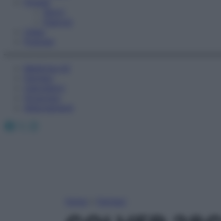
Fitness
Sport
Esercizi
Video
Podcast
Medicina AZ
Farmaci
Calcolatori
Oroscopo
Abbonamenti
Facebook
X
Instagram
Home
»
Farmaci