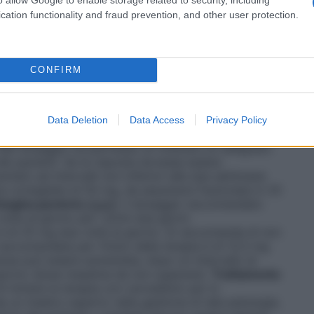
na sufficiente quantità di liquido. Non è necessario
cation functionality and fraud prevention, and other user protection.
ia, nei pazienti affetti da scompenso cardiaco,
o in concomitanza dei pasti per rallentare
tti posturali quali l’ipotensione ortostatica.
 essenziale
Adulti
: il dosaggio consigliato per l’inizio
CONFIRM
rno per i primi due giorni. Successivamente, il
ta al giorno. Se necessario il dosaggio può essere
inferiori alle due settimane, fino al raggiungimento
al giorno da assumersi in un’unica somministrazione
Data Deletion
Data Access
Privacy Policy
.
Anziani
: la dose raccomandata per l’inizio della
. Tale dosaggio ha permesso di ottenere un adeguato
dei pazienti. Se la risposta dovesse essere
tato ad intervalli non inferiori alle due settimane
a consigliata di 50 mg, da assumersi frazionata in 25
’angina pectoris
Adulti
: il dosaggio raccomandato
volte al giorno per i primi due giorni.
è di 25 mg due volte al giorno. Si raccomanda di non
 raccomandata per l’inizio della terapia è di 12,5 mg
dose può essere aumentata, dopo un intervallo di
 giorno (dose massima da non superare).
Trattamento
i iniziare la terapia con carvedilolo per lo
un medico esperto nella gestione di tale patologia,