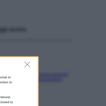
ggi anche
Contare le calorie serve ancora?
sonal or
La risposta della nutrizionista
ection to
nterest-
closed to