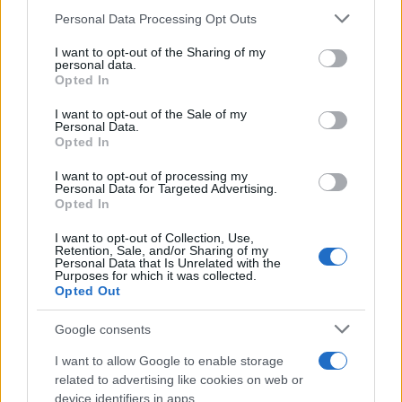
Personal Data Processing Opt Outs
This information may also be disclosed by us to third parties
on the IAB’s List of Downstream Participants that may further
I want to opt-out of the Sharing of my
disclose it to other third parties.
personal data.
Opted In
Please note that this website/app uses one or more Google
services and may gather and store information including but
I want to opt-out of the Sale of my
Personal Data.
not limited to your visit or usage behaviour. You may click to
Opted In
grant or deny consent to Google and its third-party tags to
use your data for below specified purposes in below Google
I want to opt-out of processing my
consent section.
Personal Data for Targeted Advertising.
Opted In
I want to opt-out of Collection, Use,
Retention, Sale, and/or Sharing of my
Personal Data that Is Unrelated with the
Purposes for which it was collected.
Opted Out
Google consents
I want to allow Google to enable storage
related to advertising like cookies on web or
device identifiers in apps.