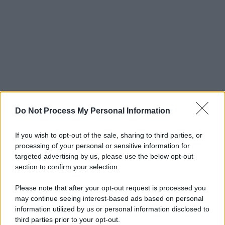
Do Not Process My Personal Information
If you wish to opt-out of the sale, sharing to third parties, or
processing of your personal or sensitive information for
targeted advertising by us, please use the below opt-out
section to confirm your selection.
Please note that after your opt-out request is processed you
may continue seeing interest-based ads based on personal
information utilized by us or personal information disclosed to
third parties prior to your opt-out.