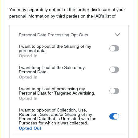
You may separately opt-out of the further disclosure of your
personal information by third parties on the IAB’s list of
downstream participants.
Personal Data Processing Opt Outs
This information may also be disclosed by us to third parties
on the IAB’s List of Downstream Participants that may further
I want to opt-out of the Sharing of my
disclose it to other third parties.
personal data.
Opted In
Please note that this website/app uses one or more Google
services and may gather and store information including but
I want to opt-out of the Sale of my
Personal Data.
not limited to your visit or usage behaviour. You may click to
Opted In
grant or deny consent to Google and its third-party tags to
use your data for below specified purposes in below Google
I want to opt-out of processing my
consent section.
Personal Data for Targeted Advertising.
Opted In
I want to opt-out of Collection, Use,
Retention, Sale, and/or Sharing of my
Personal Data that Is Unrelated with the
Purposes for which it was collected.
Opted Out