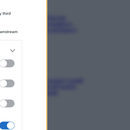
 third
Fame dopo cena? Perché
succede e 6 snack leggeri e
appetitosi che non rovinano il
Downstream
sonno
er and store
to grant or
ed purposes
Non solo Maldive: scopri i coralli
che si nascondono nel nostro
Mediterraneo (e come
proteggerli)