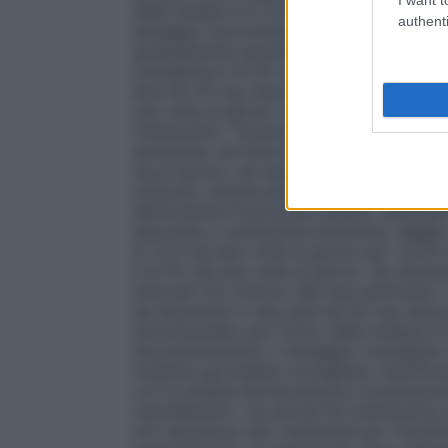
della terapia è di 12,5 mg una volta al gio
authenti
dosaggio raccomandato è di 25 mg una vol
gradualmente aumentato ad intervalli non 
consigliata è di 50 mg al giorno, da assu
dosi da 25 mg ciascuna. Anziani: la dose 
una volta al giorno; tale dosaggio può, an
trattamento. Tuttavia, se la risposta dov
aumentato ad intervalli non inferiori alle
mg al giorno, da assumersi in un’unica s
ciascuna.
Angina pectoris
Il carvedilolo è
dell’ischemia miocardica silente, dell’angin
associata a cardiopatia ischemica.
Adulti
di 12,5 mg due volte al giorno per i primi
è di 25 mg due volte al giorno. Se neces
intervalli non inferiori alle due settiman
da assumersi in due dosi da 50 mg ciascu
raccomandato per l’inizio della terapia è d
Successivamente, il dosaggio consigliato 
massima giornaliera consigliata.
Insuffici
con la terapia farmacologica convenzionale
vasodilatatori, ma anche nel trattamento d
non assumono altri medicinali per l’insuff