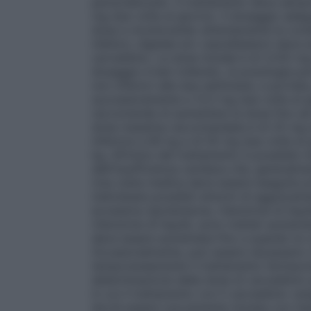
personalizzato. Il trattamento deve sempr
mg due volte al giorno). Il dosaggio ad
dose e monitorando attentamente le condiz
inibitori, digitale e/o vasodilatatori deve 
carvedilolo. La dose iniziale è di 3,125 m
dosaggio è ben tollerato, la posologia pu
non inferiori alle due settimane, e portat
successivamente a 12,5 mg due volte al gi
raccomanda di aumentare la dose fino ad ar
dose massima raccomandata è di 25 mg du
inferiore a 85 kg e di 50 mg due volte al
kg. All’inizio del trattamento è possibil
dell’insufficienza cardiaca che, generalm
Una visita medica deve essere eseguita p
individuare possibili sintomi di aggravame
eccessiva (ipotensione, ritenzione di liqui
ritenzione di liquidi, sono trattati aumen
deve essere aumentata fino a quando le co
Occasionalmente, può essere necessario r
temporaneamente il trattamento farmacolog
determinazione della dose di carvedilolo 
in cui il trattamento con il carvedilolo ve
dovrà essere nuovamente iniziata con l’as