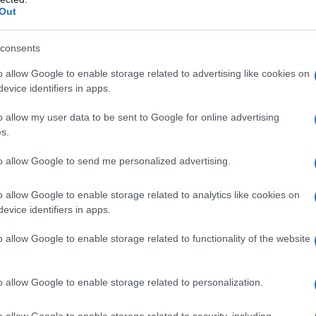
Out
consents
o allow Google to enable storage related to advertising like cookies on
iasi degli eccipienti. Insufficienza cardiaca
evice identifiers in apps.
ncospasmo o asma. Broncopneumopatia cronica
ale (vedere "Avvertenze speciali e precauzioni
o allow my user data to be sent to Google for online advertising
 epatica clinicamente rilevanti Blocco atrio–
s.
rdia di grado severo (<50 bpm). Sindrome del seno
Shock cardiogeno. Ipotensione di grado severo
to allow Google to send me personalized advertising.
). Acidosi metabolica. Trattamento concomitante con
si veda il paragrafo 4.5. "Interazioni con altri
o allow Google to enable storage related to analytics like cookies on
evice identifiers in apps.
o allow Google to enable storage related to functionality of the website
aggi: 3,125 mg, 6,25 mg, 12,5 mg, 25 mg e 50 mg.
na singola dose giornaliera. Per il trattamento
o allow Google to enable storage related to personalization.
e usato da solo o in associazione con altri
 tiazidici. Adulti: il dosaggio consigliato per l’inizio
o allow Google to enable storage related to security, including