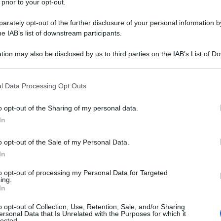
 prior to your opt-out.
rately opt-out of the further disclosure of your personal information by
he IAB’s list of downstream participants.
tion may also be disclosed by us to third parties on the IAB’s List of 
Descrizione tipo ricetta:
RR – RIPETIBILE
 that may further disclose it to other third parties.
10V IN 6MESI
 that this website/app uses one or more Google services and may gath
l Data Processing Opt Outs
Forma farmaceutica:
COMPRESSE
including but not limited to your visit or usage behaviour. You may click 
DIVISIBILI
 to Google and its third-party tags to use your data for below specifi
o opt-out of the Sharing of my personal data.
ogle consent section.
In
Presenza Lattosio:
Si
o opt-out of the Sale of my Personal Data.
za cardiaca.
In
to opt-out of processing my Personal Data for Targeted
ing.
In
tallina – crospovidone – povidone K30 – silice
oloranti: Compresse da 3,125 mg: ferro ossido rosso
o opt-out of Collection, Use, Retention, Sale, and/or Sharing
ersonal Data that Is Unrelated with the Purposes for which it
o giallo (E172) Compresse da 12,5 mg: ferro ossido
lected.