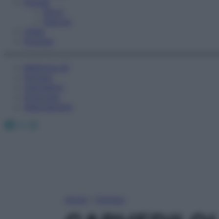
Fitness
Sport
Esercizi
Video
Podcast
Medicina AZ
Farmaci
Calcolatori
Oroscopo
Abbonamenti
Facebook
X
Instagram
Home
»
Farmaci