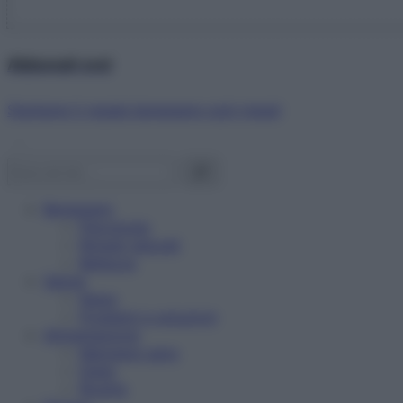
Abbonati ora!
Starbene ti regala benessere ogni mese!
Benessere
Psicologia
Rimedi naturali
Bellezza
Salute
News
Problemi e soluzioni
Alimentazione
Mangiare sano
Diete
Ricette