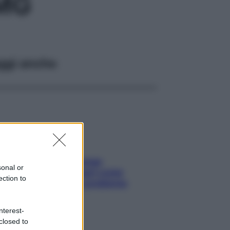
MG
ggi anche
Capelli spezzati lungo
sonal or
l’attaccatura? Scopri come
ection to
risolvere l’annoso problema
nterest-
closed to