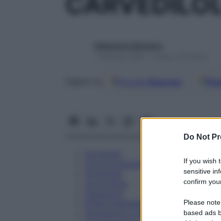
CARVEDILO
Redazione Starbene
1 Gennaio 2025 – Lettura 19 minuti
Google
Discover
Fon
Seguici su
Do Not Pr
Eccipienti
If you wish 
Controindicazioni
sensitive in
Posologia
confirm your
Avvertenze
Interazioni
Please note
Effetti Indesiderati
Gravidanza e Allattamento
based ads b