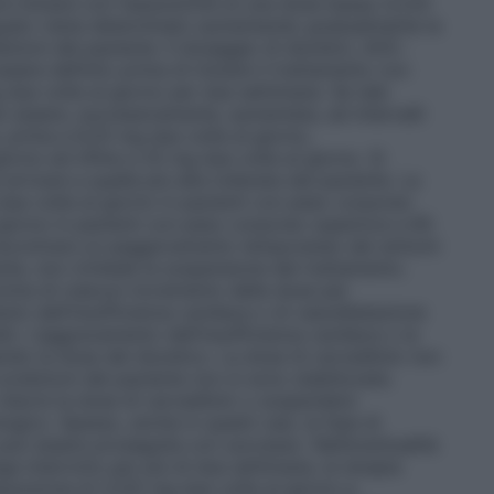
e iniziare con l’assunzione di una dose bassa (3,125
eguato viene determinato aumentando gradualmente la
ioni del paziente. Il dosaggio di diuretici, ACE–
essere definito prima di iniziare il trattamento con
g due volte al giorno per due settimane. Se tale
ò essere, successivamente, aumentata, ad intervalli
a, prima a 6,25 mg due volte al giorno,
orno ed infine a 25 mg due volte al giorno. Si
rivare a quella più alta tollerata dal paziente. La
e volte al giorno in pazienti con peso corporeo
 giorno in pazienti con peso corporeo superiore a 85
e riscontrare un peggioramento temporaneo dei sintomi
ente, non richiede la sospensione del trattamento.
rima di ciascun incremento della dose per
nto dell’insufficienza cardiaca o di vasodilatazione
di). L’aggravamento dell’insufficienza cardiaca o la
tando la dose del diuretico. La dose di carvedilolo non
ndizioni del paziente non si sono stabilizzate.
idurre la dose di carvedilolo o sospendere
ico. Spesso, anche in questi casi, la fase di
può essere proseguita con successo. Nell’eventualità
nga interrotto per più di due settimane, la terapia
sunzione di 3,125 mg due volte al giorno e,