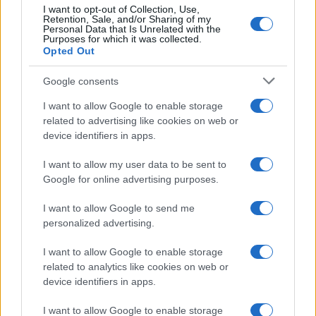
I want to opt-out of Collection, Use,
Retention, Sale, and/or Sharing of my
Personal Data that Is Unrelated with the
Purposes for which it was collected.
Opted Out
Google consents
I want to allow Google to enable storage
related to advertising like cookies on web or
device identifiers in apps.
I want to allow my user data to be sent to
Google for online advertising purposes.
I want to allow Google to send me
personalized advertising.
I want to allow Google to enable storage
related to analytics like cookies on web or
device identifiers in apps.
I want to allow Google to enable storage