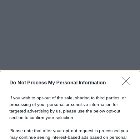
Do Not Process My Personal Information
If you wish to opt-out of the sale, sharing to third parties, or
processing of your personal or sensitive information for
targeted advertising by us, please use the below opt-out
section to confirm your selection.
Please note that after your opt-out request is processed you
may continue seeing interest-based ads based on personal