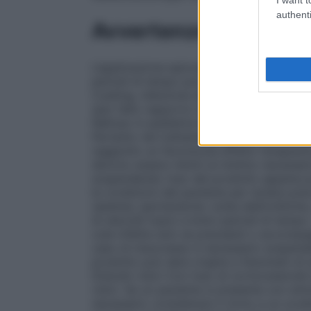
authenti
Avvertenze
L’applicazione epicutanea di corticostero
periodi di tempo può determinare fenome
Cushing, inibizione dell’asse ipotalamo–ip
(per l’alto rapporto tra superficie cutan
Nell’uso in pediatria le pliche cutanee e
Pertanto nel trattamento di affezioni cron
raggiunto un favorevole effetto terapeutic
devono essere ridotti al minimo necessario
sospendendo l’uso del prodotto appena pos
le condizioni del paziente per isolare pr
(astenia, ipertensione, turbe elettrolitiche, 
di steroidi topici a brevi periodi di tempo
cute infetta solo se preceduti o accompagn
caso di insuccesso è necessario sospender
prodotto può dare origine a fenomeni di s
Disturbi visivi Con l’uso di corticosteroidi
visivi. Se un paziente si presenta con sint
necessario considerare il rinvio a un oculi