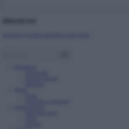
Abbonati ora!
Starbene ti regala benessere ogni mese!
Benessere
Psicologia
Rimedi naturali
Bellezza
Salute
News
Problemi e soluzioni
Alimentazione
Mangiare sano
Diete
Ricette