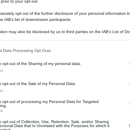
 prior to your opt-out.
rately opt-out of the further disclosure of your personal information by
he IAB’s list of downstream participants.
tion may also be disclosed by us to third parties on the IAB’s List of 
Descrizione tipo ricetta:
RR – RIPETIBILE
 that may further disclose it to other third parties.
10V IN 6MESI
 that this website/app uses one or more Google services and may gath
l Data Processing Opt Outs
Forma farmaceutica:
CREMA
including but not limited to your visit or usage behaviour. You may click 
DERMATOLOGICA
 to Google and its third-party tags to use your data for below specifi
o opt-out of the Sharing of my personal data.
ogle consent section.
In
o opt-out of the Sale of my Personal Data.
dermatite seborroica, dermatite atopica, dermatite da
riasi, neurodermatiti e altre); trattamento sintomatico
In
to opt-out of processing my Personal Data for Targeted
ing.
In
o opt-out of Collection, Use, Retention, Sale, and/or Sharing
ersonal Data that Is Unrelated with the Purposes for which it
ato di isopropile 15 g; alcool cetilico 7 g; macrogol
lected.