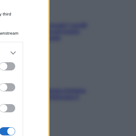
 third
Non solo Maldive: scopri i coralli
che si nascondono nel nostro
Downstream
Mediterraneo (e come
proteggerli)
er and store
to grant or
ed purposes
In menopausa il rischio d’infarto
aumenta: è ora di rinforzare il
cuore