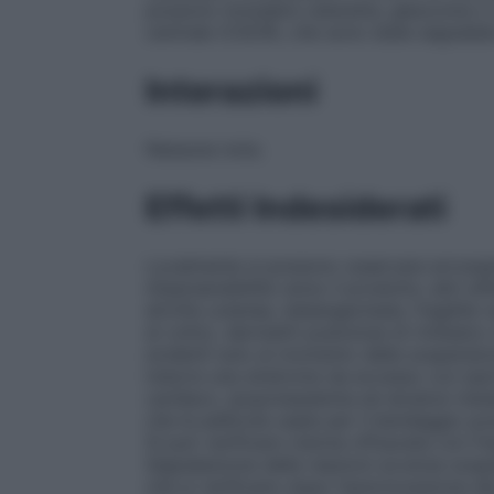
possono includere cataratta, glaucoma o m
centrale (CSCR), che sono state segnalate 
Interazioni
Nessuna nota.
Effetti Indesiderati
Localmente si possono osservare arross
d’ipersensibilità verso il prodotto; altri 
atrofia cutanea, teleangectasie, fragilità
al volto), dermatiti pustolose di rimbalzo 
evidenti solo al momento della sospension
indurre una sindrome da eccesso con ipert
cardiaco, ipopotassiemia ed alcalosi meta
che le pellicole usate per il bendaggio p
Si può verificare visione offuscata con f
Segnalazione delle reazioni avverse sosp
che si verificano dopo l’autorizzazione d