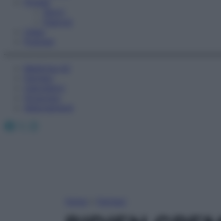
Fitness
Sport
Esercizi
Video
Podcast
Medicina AZ
Farmaci
Calcolatori
Oroscopo
Abbonamenti
Facebook
X
Instagram
Home
»
Farmaci