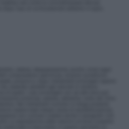
alattie rare come la corioretinopatia sierosa
dopo l’uso di corticosteroidi sistemici e topici.
amento, edema, desquamazione, prurito come segni
effetti comprendono ipertricosi, eruzioni acneiformi,
 vasale, porpora e, dopo trattamenti prolungati (specie
che, essendo sensibili agli steroidi si rendono
e di questi. L’uso prolungato e/o ad alte dosi può
ensione arteriosa, astenia, adinamia, turbe del ritmo
bolica. Nei trattamenti occlusivi si tenga presente
ossono essere esse stesse causa di sensibilizzazione.
requenza non comune (vedere anche il paragrafo 4.4).
ette La segnalazione delle reazioni avverse sospette
el medicinale è importante, in quanto permette un