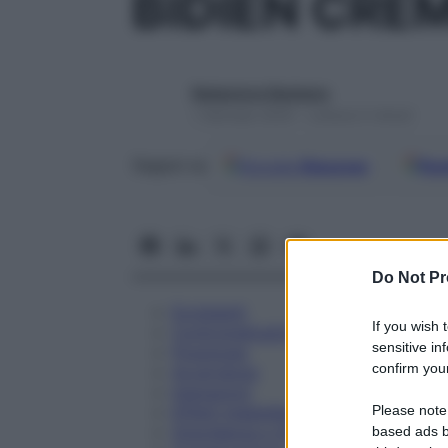
BIDIEN CRE
Redazione Starbene
1 Gennaio 2025 – Lettura 5 minuti
Google
Discover
Fon
Seguici su
Do Not Pr
Eccipienti
If you wish 
Controindicazioni
sensitive in
Posologia
confirm your
Avvertenze
Interazioni
Please note
Effetti Indesiderati
Gravidanza e Allattamento
based ads b