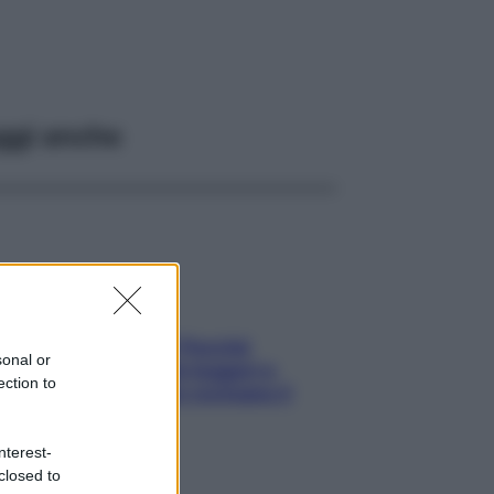
ggi anche
Fame dopo cena? Perché
sonal or
succede e 6 snack leggeri e
ection to
appetitosi che non rovinano il
sonno
nterest-
closed to