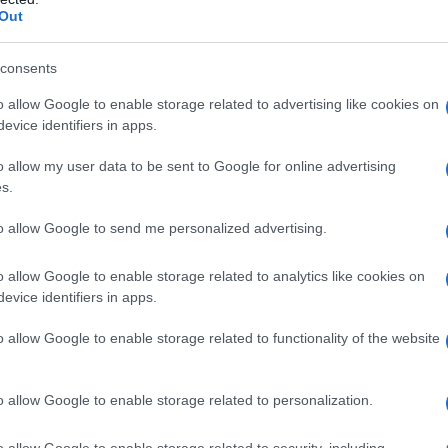
 g; gliceril monostearato 1 g; glicole propilenico 1 g;
Out
aidrossibenzoato 0,2 g; acido citrico monoidrato 0,1
sodio edetato 0,1 g; acqua depurata q.b. a 100,0 g;
g; vaselina bianca paraffinata 20,000 g; olio minerale
consents
illata 3,000 g; propilparaidrossibenzoato 0,100 g;
o allow Google to enable storage related to advertising like cookies on
soluzione cutanea:
alcool etilico 31,600 g;
evice identifiers in apps.
itrico 0,020 g; glicole propilenico q. b. a 100,000 g.
o allow my user data to be sent to Google for online advertising
s.
to allow Google to send me personalized advertising.
 qualsiasi degli eccipienti elencati al paragrafo 6.1;
attata (herpes, varicella, ecc.); acne rosacea, ulcere
ico. La medicazione occlusiva è controindicata nelle
o allow Google to enable storage related to analytics like cookies on
e.
evice identifiers in apps.
o allow Google to enable storage related to functionality of the website
dotto con leggero massaggio due volte al giorno.
o allow Google to enable storage related to personalization.
ciente di norma una applicazione giornaliera.
iatrico.
o allow Google to enable storage related to security, including