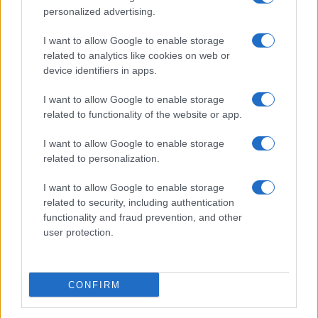
personalized advertising.
I want to allow Google to enable storage
related to analytics like cookies on web or
device identifiers in apps.
I want to allow Google to enable storage
related to functionality of the website or app.
I want to allow Google to enable storage
related to personalization.
I want to allow Google to enable storage
related to security, including authentication
functionality and fraud prevention, and other
user protection.
CONFIRM