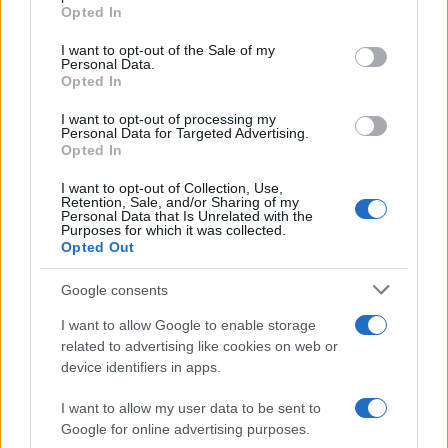
Opted In
Please note that this website/app uses one or more Google
services and may gather and store information including but
I want to opt-out of the Sale of my
Personal Data.
not limited to your visit or usage behaviour. You may click to
Opted In
grant or deny consent to Google and its third-party tags to
use your data for below specified purposes in below Google
I want to opt-out of processing my
consent section.
Personal Data for Targeted Advertising.
Opted In
I want to opt-out of Collection, Use,
Retention, Sale, and/or Sharing of my
Personal Data that Is Unrelated with the
Purposes for which it was collected.
Opted Out
Google consents
I want to allow Google to enable storage
related to advertising like cookies on web or
device identifiers in apps.
I want to allow my user data to be sent to
Google for online advertising purposes.