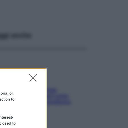
ggi anche
Capelli spezzati lungo
sonal or
l’attaccatura? Scopri come
ection to
risolvere l’annoso problema
nterest-
closed to