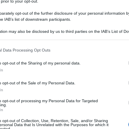
 prior to your opt-out.
rately opt-out of the further disclosure of your personal information by
he IAB’s list of downstream participants.
tion may also be disclosed by us to third parties on the IAB’s List of 
Descrizione tipo ricetta:
RR – RIPETIBILE
 that may further disclose it to other third parties.
10V IN 6MESI
 that this website/app uses one or more Google services and may gath
l Data Processing Opt Outs
Forma farmaceutica:
CREMA
including but not limited to your visit or usage behaviour. You may click 
DERMATOLOGICA
 to Google and its third-party tags to use your data for below specifi
o opt-out of the Sharing of my personal data.
ogle consent section.
In
o opt-out of the Sale of my Personal Data.
mento topico delle infezioni della cute, secondarie a
ole lacerazioni, ferite suturate o abrasioni (fino a 10
In
 causate da ceppi sensibili di
Staphylococcus aureus
to opt-out of processing my Personal Data for Targeted
ing.
In
o opt-out of Collection, Use, Retention, Sale, and/or Sharing
ersonal Data that Is Unrelated with the Purposes for which it
lected.