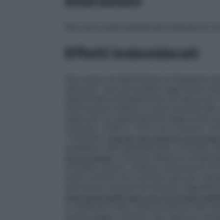
Interazioni
Non sono state identificate interazioni con
Effetti Indesiderati
Allo scopo di determinare la frequenza da
utilizzati i dati provenienti dagli studi clin
determinati principalmente dai dati post–
informazioni relative ai tassi anziché al
usata per la classificazione degli eventi 
comune >1/100 e <1/10, non comune >1/10
<1/10.000.
Disturbi del sistema immunitar
anafilassi, rash generalizzato, orticaria,
sottocutaneo
:
Comune: Reazioni di ipersen
orticaria, prurito, eritema, sensazione di 
studi condotti nei volontari sani per valuta
secchezza cutanea ed eritema. Segnalazio
www.agenziafarmaco.gov.it/it/responsabil
si verificano dopo l’autorizzazione del m
monitoraggio continuo del rapporto benefic