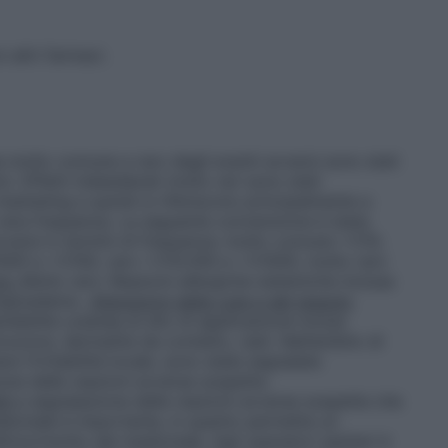
 altri farmaci.
 molto comune a raro degli eventi avversi sono stati
ici. Effetti indesiderati molto rari sono stati
marketing e quindi si riferiscono principalmente a
la vera frequenza. La seguente convenzione è stata
avversi in termini di frequenza: molto comune >1/10,
00 e <1/100, raro >1/10.000 e <1/1000, molto raro
io:
Molto raro: Reazioni allergiche sistemiche inclusa
 angioedema
.
Alterazioni della cute e del tessuto
sibilità cutanea al sito di applicazione inclusi
bruciore, dermatite da contatto, rash. Nell’ambito di
re l’irritabilità locale, sono state segnalate
ne delle reazioni avverse sospette.
i
La segnalazione delle reazioni avverse sospette che
edicinale è importante, in quanto permette un
io/rischio del medicinale. Agli operatori sanitari è