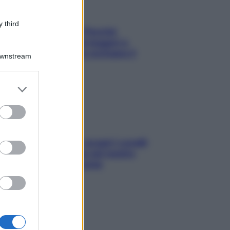
 third
Fame dopo cena? Perché
succede e 6 snack leggeri e
appetitosi che non rovinano il
Downstream
sonno
er and store
to grant or
ed purposes
Non solo Maldive: scopri i coralli
che si nascondono nel nostro
Mediterraneo (e come
proteggerli)