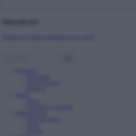
Abbonati ora!
Starbene ti regala benessere ogni mese!
Benessere
Psicologia
Rimedi naturali
Bellezza
Salute
News
Problemi e soluzioni
Alimentazione
Mangiare sano
Diete
Ricette