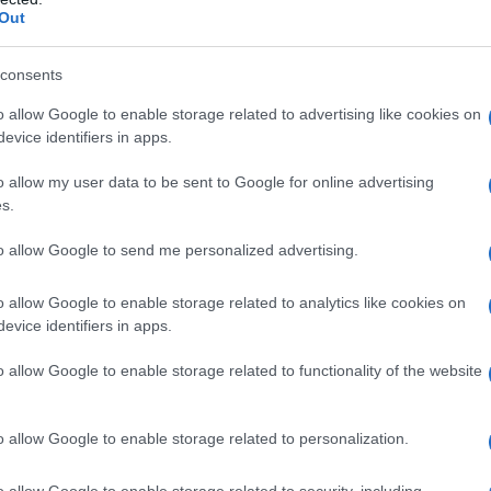
ogol 1000, alcol stearilico, alcol cetilico,
Out
urata.
consents
o allow Google to enable storage related to advertising like cookies on
evice identifiers in apps.
alsiasi degli eccipienti (vedere paragrafo 6.1).
o allow my user data to be sent to Google for online advertising
s.
to allow Google to send me personalized advertising.
, anziani
3 volte al giorno, fino a 10 giorni, in base alla
 risposta clinica entro 3–5 giorni devono essere
o allow Google to enable storage related to analytics like cookies on
deve superare i 10 giorni.
Bambini di età < 1 anno
evice identifiers in apps.
bambini di età inferiore ad 1 anno e pertanto non
n siano disponibili ulteriori dati.
Pazienti con
un aggiustamento del dosaggio.
Pazienti con
o allow Google to enable storage related to functionality of the website
n aggiustamento del dosaggio.
Modo di
ottile di crema sull’area interessata mediante cotone
area trattata può essere coperta con un bendaggio.
o allow Google to enable storage related to personalization.
hé sussiste un rischio di diluizione che può
ibatterica ed una potenziale perdita di stabilità della
o allow Google to enable storage related to security, including