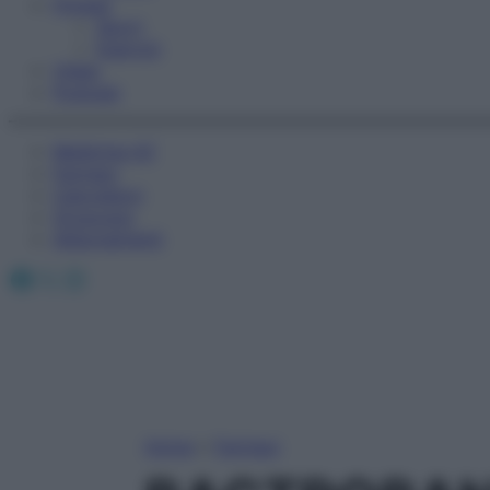
Fitness
Sport
Esercizi
Video
Podcast
Medicina AZ
Farmaci
Calcolatori
Oroscopo
Abbonamenti
Facebook
X
Instagram
Home
»
Farmaci