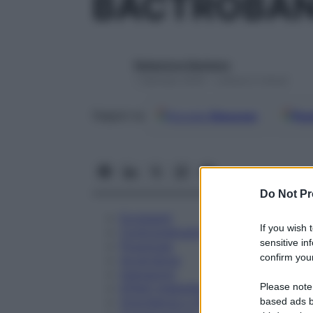
BACTROBAN
Redazione Starbene
1 Gennaio 2025 – Lettura 5 minuti
Google
Discover
Fon
Seguici su
Do Not Pr
Eccipienti
If you wish 
Controindicazioni
sensitive in
Posologia
confirm your
Avvertenze
Interazioni
Please note
Effetti Indesiderati
Gravidanza e Allattamento
based ads b