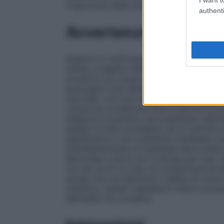
mupirocina nella crema.
authenti
Avvertenze
Qualora si verificasse una eventuale reazio
entità, a seguito dell’uso di Bactroban cr
prodotto con acqua ed istituire un’adeguat
prolungato può determinare uno sviluppo e
riportata, con l’uso di antibiotici, l’ins
variare da condizione lieve a pericolosa p
diagnosi in pazienti che presentano diarre
questo è meno probabile che si verifichi 
significativa o se il paziente manifesta 
immediatamente e il paziente deve essere 
Bactroban crema non è idonea per l’uso oft
con gli occhi. In caso di contaminazione
acqua, fino ad eliminare i residui di crem
stearilico. Questi ingredienti inattivi po
dermatite da contatto).